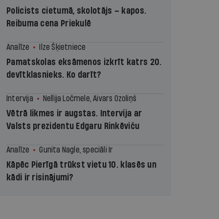
Policists cietumā, skolotājs – kapos.
Reibuma cena Priekulē
Analīze
Ilze Šķietniece
Pamatskolas eksāmenos izkrīt katrs 20.
devītklasnieks. Ko darīt?
Intervija
Nellija Ločmele, Aivars Ozoliņš
Vētrā likmes ir augstas. Intervija ar
Valsts prezidentu Edgaru Rinkēviču
Analīze
Gunita Nagle, speciāli Ir
Kāpēc Pierīgā trūkst vietu 10. klasēs un
kādi ir risinājumi?