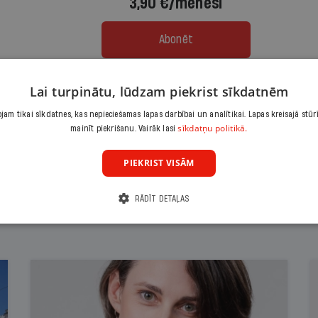
3,90 €/mēnesī
Abonēt
Citas abonēšanas iespējas meklē šeit
Lai turpinātu, lūdzam piekrist sīkdatnēm
am tikai sīkdatnes, kas nepieciešamas lapas darbībai un analītikai. Lapas kreisajā stūr
sīkdatņu politikā.
mainīt piekrišanu. Vairāk lasi
PIEKRIST VISĀM
RĀDĪT DETAĻAS