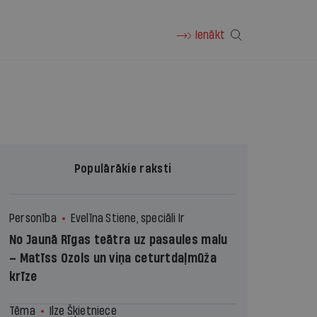
Ienākt
Populārākie raksti
Personība
Evelīna Stiene, speciāli Ir
No Jaunā Rīgas teātra uz pasaules malu
– Matīss Ozols un viņa ceturtdaļmūža
krīze
Tēma
Ilze Šķietniece