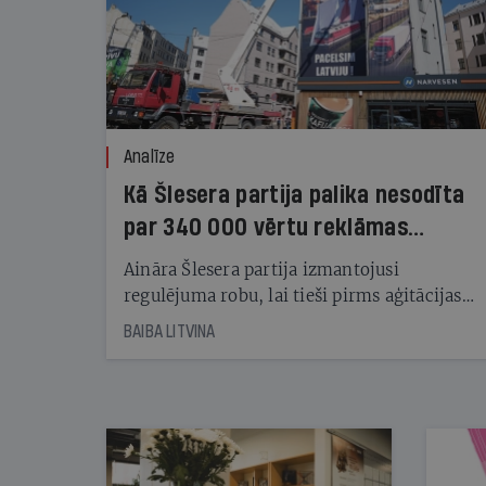
Analīze
Kā Šlesera partija palika nesodīta
par 340 000 vērtu reklāmas
kampaņu
Aināra Šlesera partija izmantojusi
regulējuma robu, lai tieši pirms aģitācijas
starta izreklamētos par summu, kas
BAIBA LITVINA
pārsniedz trešdaļu no likumīgi atļautajiem
kampaņas tēriņiem. KNAB pārkāpumus
nekonstatē