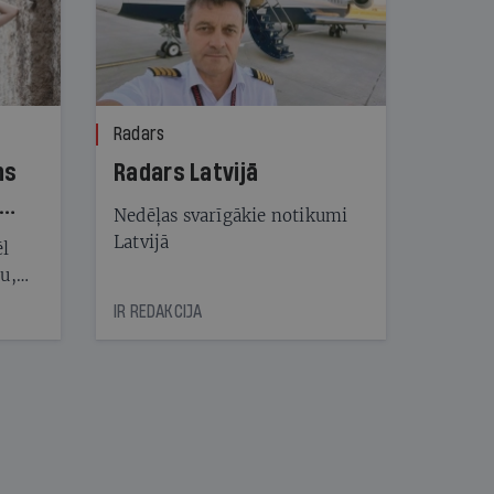
Radars
ns
Radars Latvijā
Nedēļas svarīgākie notikumi
Latvijā
ēl
ju,
icas
IR REDAKCIJA
tītāju
tēm
nāt
kad
v