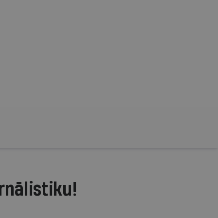
rnālistiku!
.