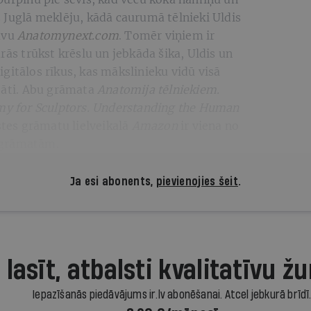
 Juglā meklēju, kādā caurumā tēlnieki Uldis
avu
Anatomynext.com
. Tomēr viņiem ir
rās trūkst krēslu un jebkāda šika, Uldis un
gitālos rīkus, kas mākslinieku vidū visā
itāti. Abu grāmata
Anatomija tēlniekiem.
y for Sculptors. Understanding the Human
istes grāmatu lielveikalā
Amazon
ir viena no
 grāmatām.
Ja esi abonents,
pievienojies šeit
.
 lasīt, atbalsti kvalitatīvu žu
Iepazīšanās piedāvājums ir.lv abonēšanai. Atcel jebkurā brīdī