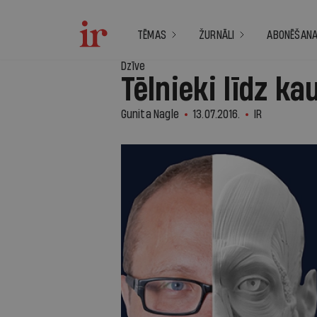
TĒMAS
ŽURNĀLI
ABONĒŠAN
Dzīve
Tēlnieki līdz 
Gunita Nagle
13.07.2016.
IR