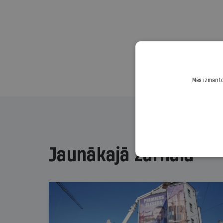
Mēs izmantoj
Jaunākajā žurnālā