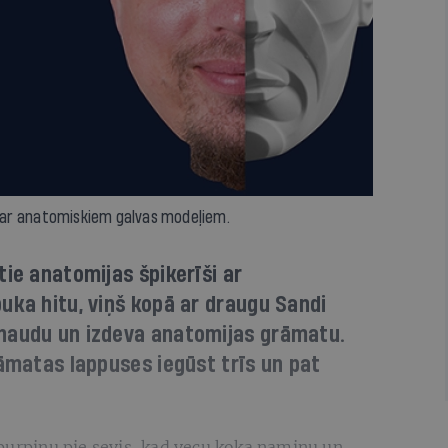
ņš ar anatomiskiem galvas modeļiem.
tie anatomijas špikerīši ar
uka hitu, viņš kopā ar draugu Sandi
naudu un izdeva anatomijas grāmatu.
rāmatas lappuses iegūst trīs un pat
purpinu pie sevis, kad vecu koka namiņu un