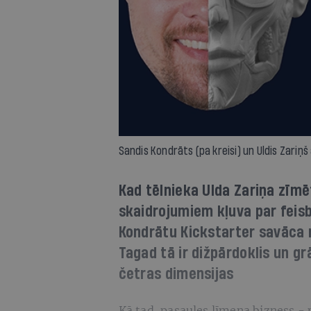
Sandis Kondrāts (pa kreisi) un Uldis Zari
Kad tēlnieka Ulda Zariņa zīmē
skaidrojumiem kļuva par feisb
Kondrātu Kickstarter savāca 
Tagad tā ir dižpārdoklis un g
četras dimensijas
Kā tad, pasaules līmeņa bizness - 