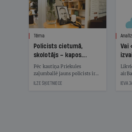
Tēma
Analī
Policists cietumā,
Vai 
skolotājs – kapos.
izva
Reibuma cena Priekulē
Pēc kautiņa Priekules
Likvi
zaļumballē jauns policists ir
airBa
nonācis cietumā, bet
oblig
ILZE ŠĶIETNIECE
IEVA 
cienījams pedagogs — kapos.
šone
Tik traģiska ir izrādījusies
lemša
divu promiļu reibuma cena
draud
sama
kas j
pirm
augus