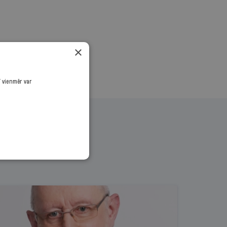
×
ī vienmēr var