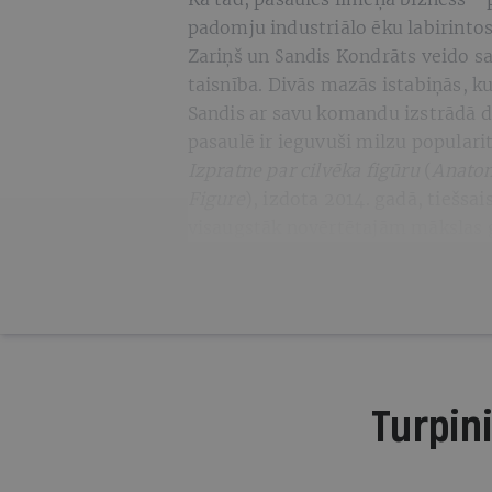
padomju industriālo ēku labirintos
Zariņš un Sandis Kondrāts veido s
taisnība. Divās mazās istabiņās, ku
Sandis ar savu komandu izstrādā di
pasaulē ir ieguvuši milzu popular
Izpratne par cilvēka figūru
(
Anatom
Figure
), izdota 2014. gadā, tiešsa
visaugstāk novērtētajām mākslas
Turpini