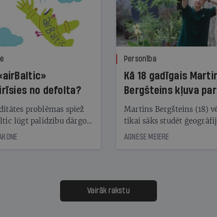
ze
Personība
«airBaltic»
Kā 18 gadīgais Marti
irīsies no defolta?
Bergšteins kļuva par
laika ziņu seju?
ditātes problēmas spiež
Martins Bergšteins (18) v
ltic lūgt palīdzību dārgo
tikai sāks studēt ģeogrāfi
āciju turētājiem, taču
bet viņa sacītajam jau uzt
JAKONE
AGNESE MEIERE
dēļ nebija kvoruma
tūkstošiem laika ziņu ska
nai. Vai lidsabiedrībai
Latvijā. Aiz dažām minū
 defolts, ja tā nespēs
televīzijas ēterā ir 11 gadi
ksāt augstos procentus,
uzcītīga darba, mammas
āpārskaita jau trīs dienas
atbalsts un drosme turpi
Vairāk rakstu
s nākamās sapulces
meteovērojumus arī tad, 
ta vidū?
šķiet, ka tie nevienam na