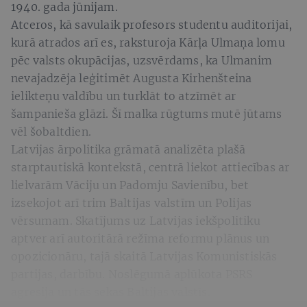
1940. gada jūnijam.
Atceros, kā savulaik profesors studentu auditorijai,
kurā atrados arī es, raksturoja Kārļa Ulmaņa lomu
pēc valsts okupācijas, uzsvērdams, ka Ulmanim
nevajadzēja leģitimēt Augusta Kirhenšteina
ielikteņu valdību un turklāt to atzīmēt ar
šampanieša glāzi. Šī malka rūgtums mutē jūtams
vēl šobaltdien.
Latvijas ārpolitika grāmatā analizēta plašā
starptautiskā kontekstā, centrā liekot attiecības ar
lielvarām Vāciju un Padomju Savienību, bet
izsekojot arī trim Baltijas valstīm un Polijas
vērsumam. Skatījums uz Latvijas iekšpolitiku
aptver arī autoritārā režīma reformu plānus un
opozicionāru, tajā skaitā Latvijas Komunistiskās
partijas, darbību. Noslēgumā aplūkota PSRS
agresija un tās sekas Baltijas valstīs.