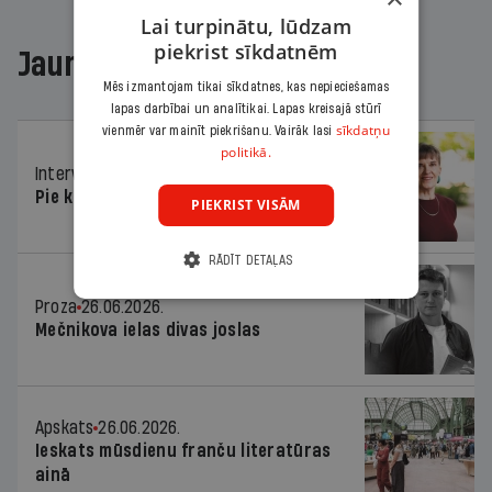
Lai turpinātu, lūdzam
piekrist sīkdatnēm
Jaunākajā žurnālā
Mēs izmantojam tikai sīkdatnes, kas nepieciešamas
lapas darbībai un analītikai. Lapas kreisajā stūrī
sīkdatņu
vienmēr var mainīt piekrišanu. Vairāk lasi
politikā.
Intervija
26.06.2026.
Pie kaimiņiem igauņiem
PIEKRIST VISĀM
RĀDĪT DETAĻAS
Proza
26.06.2026.
Mečnikova ielas divas joslas
Apskats
26.06.2026.
Ieskats mūsdienu franču literatūras
ainā