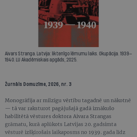
Aivars Stranga. Latvija: liktenīgo lēmumu laiks. Okupācija. 1939—
1940. LU Akadēmiskais apgāds, 2025.
Žurnāls
Domuzīme
, 2026, nr. 3
Monogrāfija ar milzīgu vērtību tagadnē un nākotnē
— tā var raksturot pagājušajā gadā iznākušo
habilitētā vēstures doktora Aivara Strangas
grāmatu, kurā aplūkots Latvijas 20. gadsimta
vēsturē izšķirošais laikaposms no 1939. gada līdz