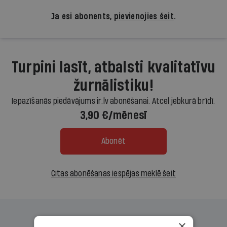
Ja esi abonents,
pievienojies šeit
.
Turpini lasīt, atbalsti kvalitatīvu
žurnālistiku!
Iepazīšanās piedāvājums ir.lv abonēšanai. Atcel jebkurā brīdī.
3,90 €/mēnesī
Abonēt
Citas abonēšanas iespējas meklē šeit
×