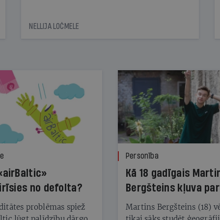
NELLIJA LOČMELE
ze
Personība
«airBaltic»
Kā 18 gadīgais Marti
irīsies no defolta?
Bergšteins kļuva par
laika ziņu seju?
ditātes problēmas spiež
Martins Bergšteins (18) v
ltic lūgt palīdzību dārgo
tikai sāks studēt ģeogrāfi