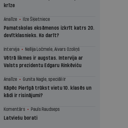
krīze
Analīze
Ilze Šķietniece
Pamatskolas eksāmenos izkrīt katrs 20.
devītklasnieks. Ko darīt?
Intervija
Nellija Ločmele, Aivars Ozoliņš
Vētrā likmes ir augstas. Intervija ar
Valsts prezidentu Edgaru Rinkēviču
Analīze
Gunita Nagle, speciāli Ir
Kāpēc Pierīgā trūkst vietu 10. klasēs un
kādi ir risinājumi?
Komentārs
Pauls Raudseps
Latviešu borati