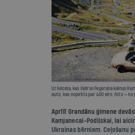
Uz lielceļa, kas šķērso Fegeraša kalnus Rum
auto, kas nopirkts par 400 eiro. Foto — no
Aprīlī Grandānu ģimene devās 
Kamjanecai-Podiļskai, lai aic
Ukrainas bērniem. Ceļošanu p