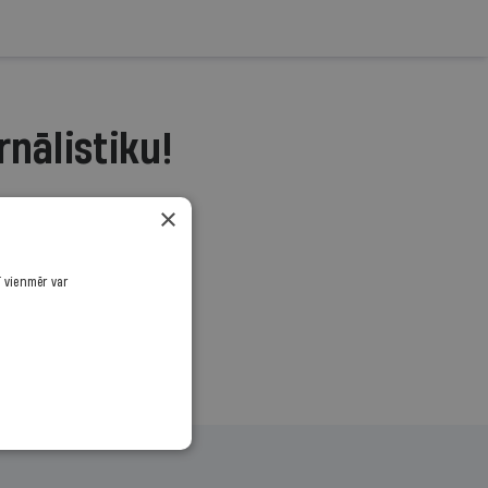
rnālistiku!
.
×
ī vienmēr var