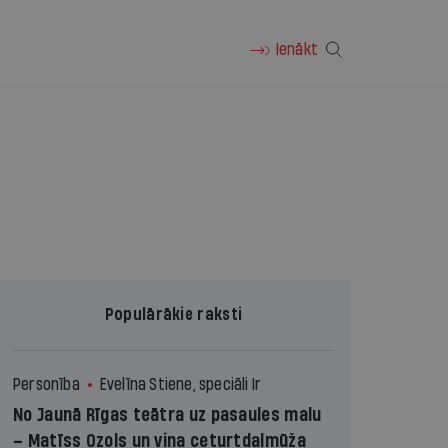
Ienākt
Populārākie raksti
Personība
Evelīna Stiene, speciāli Ir
No Jaunā Rīgas teātra uz pasaules malu
– Matīss Ozols un viņa ceturtdaļmūža