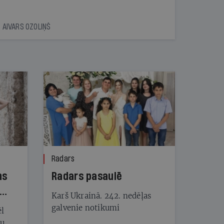
AIVARS OZOLIŅŠ
Radars
ns
Radars pasaulē
Karš Ukrainā. 242. nedēļas
galvenie notikumi
ēl
ju,