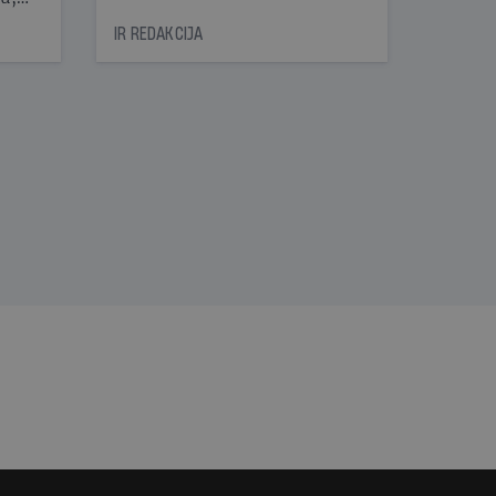
icas
IR REDAKCIJA
tītāju
tēm
nāt
kad
v