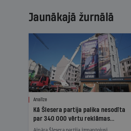
Jaunākajā žurnālā
Analīze
Kā Šlesera partija palika nesodīta
par 340 000 vērtu reklāmas
kampaņu
Aināra Šlesera partija izmantojusi