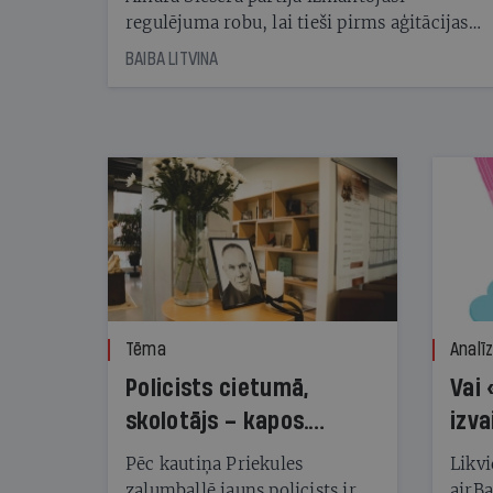
regulējuma robu, lai tieši pirms aģitācijas
starta izreklamētos par summu, kas
BAIBA LITVINA
pārsniedz trešdaļu no likumīgi atļautajiem
kampaņas tēriņiem. KNAB pārkāpumus
nekonstatē
Tēma
Analī
Policists cietumā,
Vai 
skolotājs – kapos.
izva
Reibuma cena Priekulē
Pēc kautiņa Priekules
Likvi
zaļumballē jauns policists ir
airBa