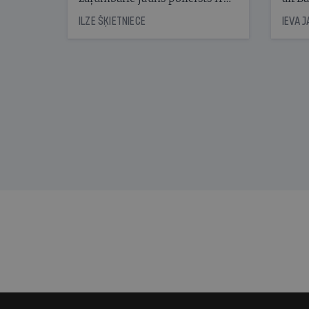
nonācis cietumā, bet
oblig
ILZE ŠĶIETNIECE
IEVA 
cienījams pedagogs — kapos.
šone
Tik traģiska ir izrādījusies
lemša
divu promiļu reibuma cena
draud
sama
kas j
pirm
augus