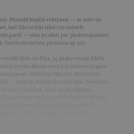
rā. Pirmajā kopējā ceļojumā — ar auto uz
, kad Dārtai bija tikai trīs mēneši.
ceļo gardi —
viņu ieraksti par piedzīvojumiem
jā
Facebook
mēnesī piesaista ap 350
ecāki Jānis un Dita, 14 gadus vecais Kārlis
ēdiem četrās dienās veica 250 kilometru garo
 Kamjanecai-Podiļskai Ukrainā. Mērķis bija
cijai — kopā ar
Ziedot.lv
un Latvijas Televīziju
s bērniem Ukrainā. Kopš aprīļa sākuma
j Dita. Pirmais sūtījums uz Čerņihivu Ukrainā
ur dzīvo bērni, kas kara laikā zaudējuši
jam ikviens vēl var paspēt ziedot savu
utlets
Mārupē.