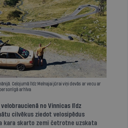
ānijā. Ceļojumā līdz Melnajai jūrai viņi devās ar vecu ar
 personīgā arhīva
velobraucienā no Vinnicas līdz
inātu cilvēkus ziedot velosipēdus
a kara skarto zemi četrotne uzskata