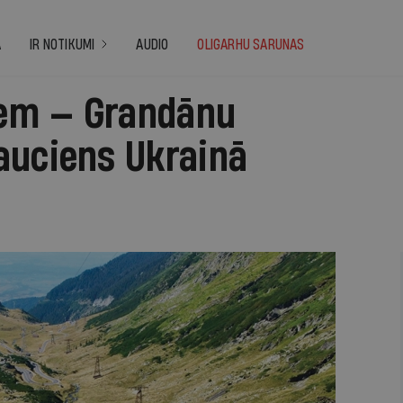
A
IR NOTIKUMI
AUDIO
OLIGARHU SARUNAS
ņiem — Grandānu
auciens Ukrainā