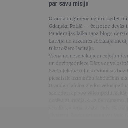
par savu misiju
Grandānu ģimene neprot sēdēt mie
Gdaņsku Polijā — četrotne devās tad
Pandēmijas laikā tapa blogs
Četri 
Latvijā un ārzemēs sociālajā medi
tūkstošiem lasītāju.
Vienā no nesenākajiem ceļojumiem v
un deviņgadniece Dārta ar velosip
Svētā Jēkaba ceļu no Vinnicas līdz
piesaistīt uzmanību labdarības ak
Grandāni aicina ziedot velosipēdu
saziedoti ap 700 velosipēdu, atklā
dosies 21. maijā. «Uz bērnunamu, k
vecākus,» viņa stāsta. Līdz 15. mai
divriteni
Ziedot.lv
birojā vai
Velo O