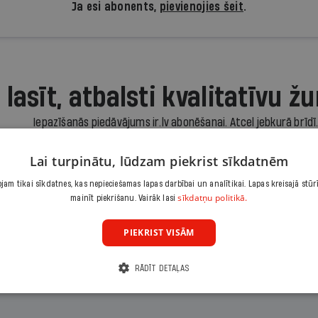
Ja esi abonents,
pievienojies šeit
.
 lasīt, atbalsti kvalitatīvu žu
Iepazīšanās piedāvājums ir.lv abonēšanai. Atcel jebkurā brīdī
3,90 €/mēnesī
Lai turpinātu, lūdzam piekrist sīkdatnēm
Abonēt
am tikai sīkdatnes, kas nepieciešamas lapas darbībai un analītikai. Lapas kreisajā stūr
sīkdatņu politikā.
mainīt piekrišanu. Vairāk lasi
Citas abonēšanas iespējas meklē šeit
PIEKRIST VISĀM
RĀDĪT DETAĻAS