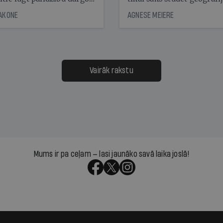
āciju turētājiem, taču
bet viņa sacītajam jau uzt
JAKONE
AGNESE MEIERE
dēļ nebija kvoruma
tūkstošiem laika ziņu ska
nai. Vai lidsabiedrībai
Latvijā. Aiz dažām minū
 defolts, ja tā nespēs
televīzijas ēterā ir 11 gadi
ksāt augstos procentus,
uzcītīga darba, mammas
āpārskaita jau trīs dienas
atbalsts un drosme turpi
Vairāk rakstu
s nākamās sapulces
meteovērojumus arī tad, 
ta vidū?
šķiet, ka tie nevienam na
vajadzīgi
Mums ir pa ceļam — lasi jaunāko savā laika joslā!