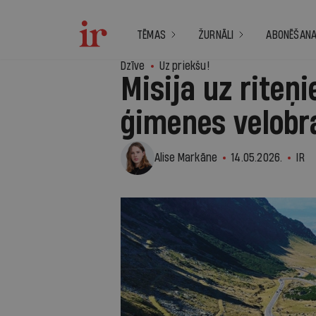
TĒMAS
ŽURNĀLI
ABONĒŠAN
Dzīve
Uz priekšu!
Misija uz rite
ģimenes velobr
Alise Markāne
14.05.2026.
IR
1