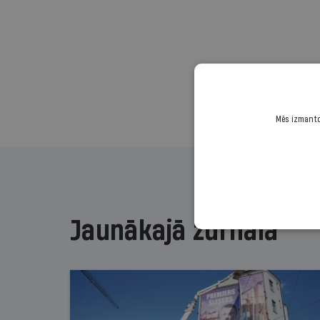
Mēs izmantoj
Jaunākajā žurnālā