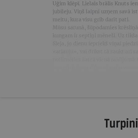
Uģim klēpī. Lielais brālis Knuts i
jubileju. Viņš laipni uzņem savā i
meitu, kura visu grib darīt pati.
Mūsu sarunā, šūpodamies krēsliņā
kungam ir septiņi mēneši. Uz tikš
Sleja, jo dienu iepriekš viņai pie
«atļauju», vai drīkst tā saukt arī s
nofilmēties katra vienā raidījumā. 
iepazīstinās ar tūkstoš gadu vecu 
Turpini