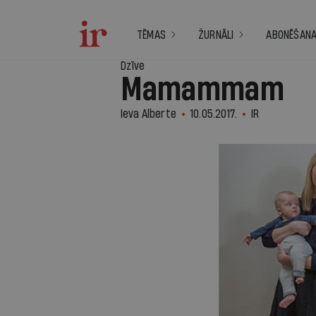
TĒMAS
ŽURNĀLI
ABONĒŠAN
Dzīve
Mamammam
Ieva Alberte
10.05.2017.
IR