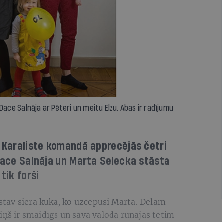
 Dace Salnāja ar Pēteri un meitu Elzu. Abas ir radījumu
a Karaliste komandā apprecējās četri
 Dace Salnāja un Marta Selecka stāsta
tik forši
a stāv siera kūka, ko uzcepusi Marta. Dēlam
iņš ir smaidīgs un savā valodā runājas tētim