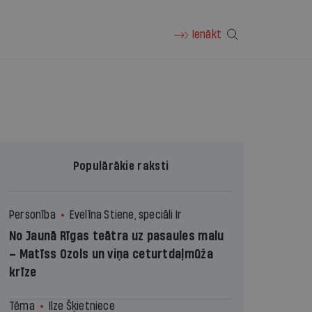
Ienākt
Populārākie raksti
Personība
Evelīna Stiene, speciāli Ir
No Jaunā Rīgas teātra uz pasaules malu
– Matīss Ozols un viņa ceturtdaļmūža
krīze
Tēma
Ilze Šķietniece