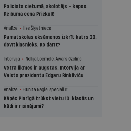
Policists cietumā, skolotājs – kapos.
Reibuma cena Priekulē
Analīze
Ilze Šķietniece
Pamatskolas eksāmenos izkrīt katrs 20.
devītklasnieks. Ko darīt?
Intervija
Nellija Ločmele, Aivars Ozoliņš
Vētrā likmes ir augstas. Intervija ar
Valsts prezidentu Edgaru Rinkēviču
Analīze
Gunita Nagle, speciāli Ir
Kāpēc Pierīgā trūkst vietu 10. klasēs un
kādi ir risinājumi?