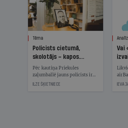
Tēma
Analī
Policists cietumā,
Vai 
skolotājs – kapos.
izva
Reibuma cena Priekulē
Pēc kautiņa Priekules
Likvi
zaļumballē jauns policists ir
airBa
nonācis cietumā, bet
oblig
ILZE ŠĶIETNIECE
IEVA 
cienījams pedagogs — kapos.
šone
Tik traģiska ir izrādījusies
lemša
divu promiļu reibuma cena
draud
sama
kas j
pirm