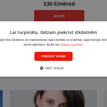
3,90 €/mēnesī
Abonēt
Lai turpinātu, lūdzam piekrist sīkdatnēm
Citas abonēšanas iespējas meklē šeit
am tikai sīkdatnes, kas nepieciešamas lapas darbībai un analītikai. Lapas kreisajā stūr
sīkdatņu politikā.
mainīt piekrišanu. Vairāk lasi
PIEKRIST VISĀM
RĀDĪT DETAĻAS