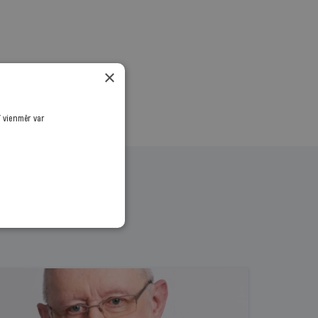
×
ī vienmēr var