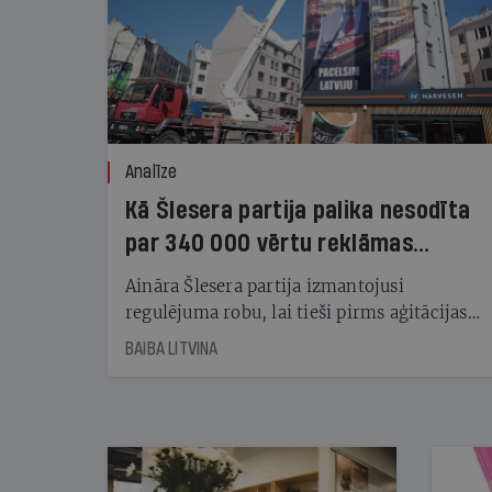
Analīze
Kā Šlesera partija palika nesodīta
par 340 000 vērtu reklāmas
kampaņu
Aināra Šlesera partija izmantojusi
regulējuma robu, lai tieši pirms aģitācijas
starta izreklamētos par summu, kas
BAIBA LITVINA
pārsniedz trešdaļu no likumīgi atļautajiem
kampaņas tēriņiem. KNAB pārkāpumus
nekonstatē