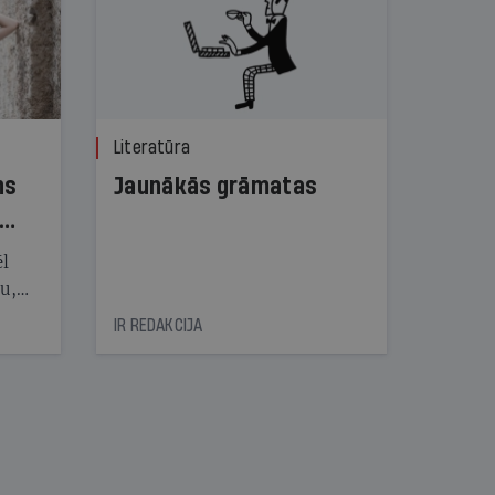
Literatūra
ns
Jaunākās grāmatas
ēl
ju,
icas
IR REDAKCIJA
tītāju
tēm
nāt
kad