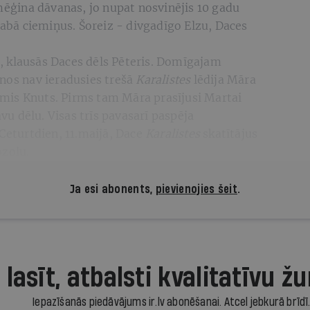
emēģina dāvanas, jo nupat nosvinējis 10 gadu
stabā ciemiņus. Šoreiz - divgadīgo Elzu, Daces
, klausās Daces dēls Pēteris. Domīgajam
anos nav ieradusies trešā
Karalistes
lēdija Māra
dzimis Knuts. Pirms tam Māra prasījusi Martai
avu dēlu. Visas trīs pavasarī paspēja
Ceturtdien, 11.maijā, Dace
Karalistes
skatītājus
ozolu.
Ja esi abonents,
pievienojies šeit
.
 lasīt, atbalsti kvalitatīvu žu
Iepazīšanās piedāvājums ir.lv abonēšanai. Atcel jebkurā brīdī