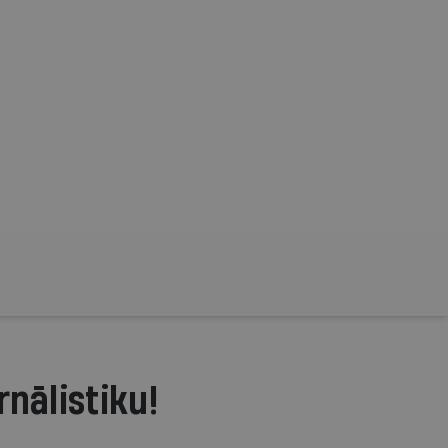
rnālistiku!
.