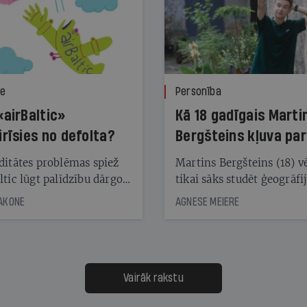
ze
Personība
«airBaltic»
Kā 18 gadīgais Marti
irīsies no defolta?
Bergšteins kļuva par
laika ziņu seju?
ditātes problēmas spiež
Martins Bergšteins (18) v
ltic lūgt palīdzību dārgo
tikai sāks studēt ģeogrāfi
āciju turētājiem, taču
bet viņa sacītajam jau uzt
JAKONE
AGNESE MEIERE
dēļ nebija kvoruma
tūkstošiem laika ziņu ska
nai. Vai lidsabiedrībai
Latvijā. Aiz dažām minū
 defolts, ja tā nespēs
televīzijas ēterā ir 11 gadi
ksāt augstos procentus,
uzcītīga darba, mammas
āpārskaita jau trīs dienas
atbalsts un drosme turpi
Vairāk rakstu
s nākamās sapulces
meteovērojumus arī tad, 