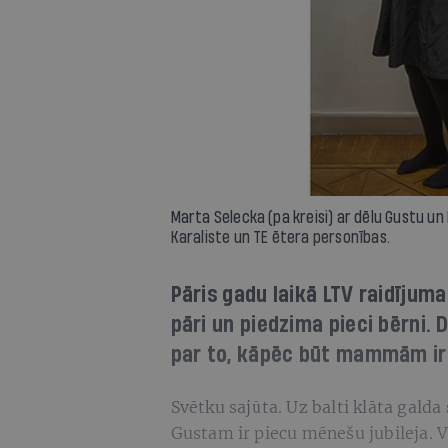
Marta Selecka (pa kreisi) ar dēlu Gustu un
Karaliste un TE ētera personības.
Pāris gadu laikā LTV raidījum
pāri un piedzima pieci bērni.
par to, kāpēc būt mammām ir 
Svētku sajūta. Uz balti klāta gald
Gustam ir piecu mēnešu jubileja. V