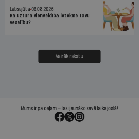
Labsajūta
06.08.2026.
Kā uztura vienveidība ietekmē tavu
veselību?
Vairāk rakstu
Mums ir pa ceļam — lasi jaunāko savā laika joslā!