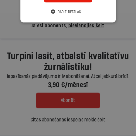
RĀDĪT DETAĻAS
Ja esi abonents,
pievienojies šeit
.
Turpini lasīt, atbalsti kvalitatīvu
žurnālistiku!
Iepazīšanās piedāvājums ir.lv abonēšanai. Atcel jebkurā brīdī.
3,90 €/mēnesī
Abonēt
Citas abonēšanas iespējas meklē šeit