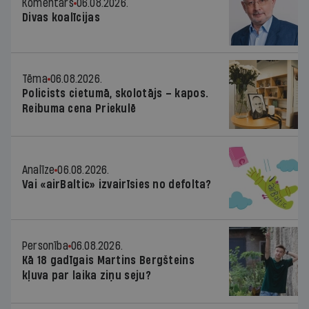
Komentārs
06.08.2026.
Divas koalīcijas
Tēma
06.08.2026.
Policists cietumā, skolotājs – kapos.
Reibuma cena Priekulē
Analīze
06.08.2026.
Vai «airBaltic» izvairīsies no defolta?
Personība
06.08.2026.
Kā 18 gadīgais Martins Bergšteins
kļuva par laika ziņu seju?