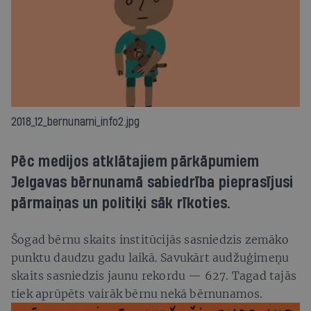
2018_12_bernunami_info2.jpg
Pēc medijos atklātajiem pārkāpumiem
Jelgavas bērnunamā sabiedrība pieprasījusi
pārmaiņas un politiķi sāk rīkoties.
Šogad bērnu skaits institūcijās sasniedzis zemāko
punktu daudzu gadu laikā. Savukārt audžuģimeņu
skaits sasniedzis jaunu rekordu — 627. Tagad tajās
tiek aprūpēts vairāk bērnu nekā bērnunamos.