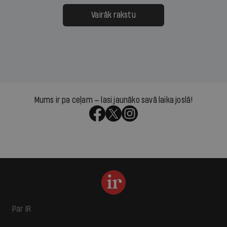
Vairāk rakstu
Mums ir pa ceļam — lasi jaunāko savā laika joslā!
Par IR