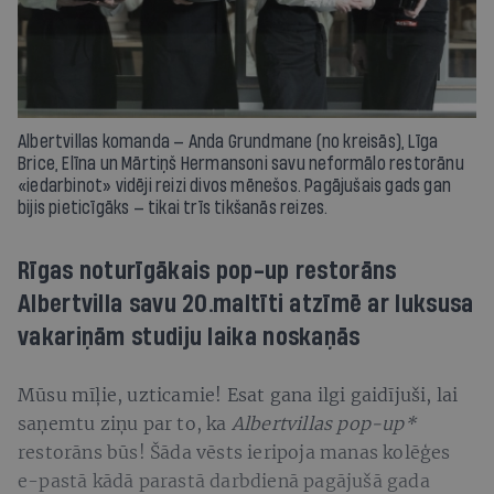
Albertvillas komanda — Anda Grundmane (no kreisās), Līga
Brice, Elīna un Mārtiņš Hermansoni savu neformālo restorānu
«iedarbinot» vidēji reizi divos mēnešos. Pagājušais gads gan
bijis pieticīgāks — tikai trīs tikšanās reizes.
Rīgas noturīgākais pop-up restorāns
Albertvilla savu 20.maltīti atzīmē ar luksusa
vakariņām studiju laika noskaņās
Mūsu mīļie, uzticamie! Esat gana ilgi gaidījuši, lai
saņemtu ziņu par to, ka
Albertvillas
pop-up*
restorāns būs! Šāda vēsts ieripoja manas kolēģes
e-pastā kādā parastā darbdienā pagājušā gada