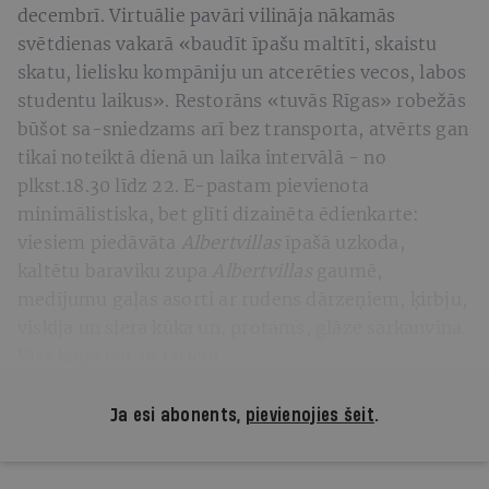
decembrī. Virtuālie pavāri vilināja nākamās
svētdienas vakarā «baudīt īpašu maltīti, skaistu
skatu, lielisku kompāniju un atcerēties vecos, labos
studentu laikus». Restorāns «tuvās Rīgas» robežās
būšot sa-sniedzams arī bez transporta, atvērts gan
tikai noteiktā dienā un laika intervālā - no
plkst.18.30 līdz 22. E-pastam pievienota
minimālistiska, bet glīti dizainēta ēdienkarte:
viesiem piedāvāta
Albertvillas
īpašā uzkoda,
kaltētu baraviku zupa
Albertvillas
gaumē,
medījumu gaļas asorti ar rudens dārzeņiem, ķirbju,
viskija un siera kūka un, protams, glāze sarkanvīna.
Viss kopā par 16 latiem.
Ja esi abonents,
pievienojies šeit
.