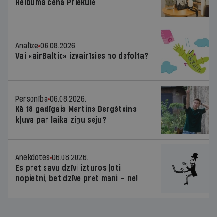
Reibuma cena Priekulē
Analīze
06.08.2026.
Vai «airBaltic» izvairīsies no defolta?
Personība
06.08.2026.
Kā 18 gadīgais Martins Bergšteins
kļuva par laika ziņu seju?
Anekdotes
06.08.2026.
Es pret savu dzīvi izturos ļoti
nopietni, bet dzīve pret mani — ne!