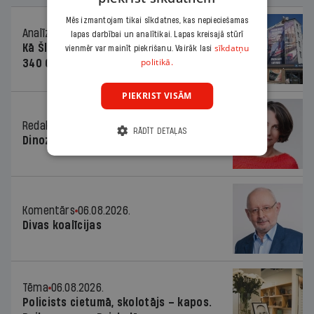
Mēs izmantojam tikai sīkdatnes, kas nepieciešamas
Analīze
06.08.2026.
lapas darbībai un analītikai. Lapas kreisajā stūrī
Kā Šlesera partija palika nesodīta par
sīkdatņu
vienmēr var mainīt piekrišanu. Vairāk lasi
politikā.
340 000 vērtu reklāmas kampaņu
PIEKRIST VISĀM
Redaktores sleja
06.08.2026.
RĀDĪT DETAĻAS
Dinozaura triks
Komentārs
06.08.2026.
Divas koalīcijas
Tēma
06.08.2026.
Policists cietumā, skolotājs – kapos.