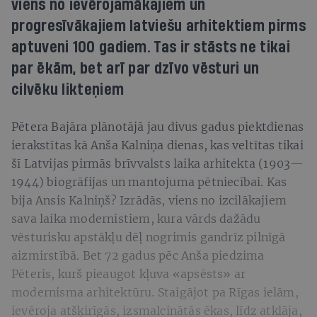
viens no ievērojamākajiem un
progresīvākajiem latviešu arhitektiem pirms
aptuveni 100 gadiem. Tas ir stāsts ne tikai
par ēkām, bet arī par dzīvo vēsturi un
cilvēku likteņiem
Pētera Bajāra plānotājā jau divus gadus piektdienas
ierakstītas kā Anša Kalniņa dienas, kas veltītas tikai
šī Latvijas pirmās brīvvalsts laika arhitekta (1903—
1944) biogrāfijas un mantojuma pētniecībai. Kas
bija Ansis Kalniņš? Izrādās, viens no izcilākajiem
sava laika modernistiem, kura vārds dažādu
vēsturisku apstākļu dēļ nogrimis gandrīz pilnīgā
aizmirstībā. Bet 72 gadus pēc Anša piedzima
Pēteris, kurš pieaugot kļuva «apsēsts» ar
modernisma arhitektūru. Staigājot pa Rīgas ielām,
ievēroja atšķirīgās, izsmalcinātās ēkas, līdz atklāja,