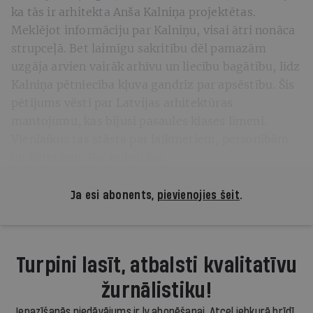
ka tās ir arhitekta Anša Kalniņa projektētas.
Meklējot informāciju par Kalniņu, visai ātri nonāca
strupceļā. Bet laimīgu sakritību dēl pamazām
uzgāja arvien vairāk arhīvu un liecību bagātību, līdz
Kalniņa pētniecība kļuva gandrīz par apsēstību. Šis
pētījums vēstī par Latvijas arhitektūras
mantojumu, kas bijusi pasaules klases līmenī.
Vienlaikus tas stāsta par laikmetiem, personībām
un likteņiem. Pat mīlestību.
Ja esi abonents,
pievienojies šeit
.
Turpini lasīt, atbalsti kvalitatīvu
žurnālistiku!
Iepazīšanās piedāvājums ir.lv abonēšanai. Atcel jebkurā brīdī.