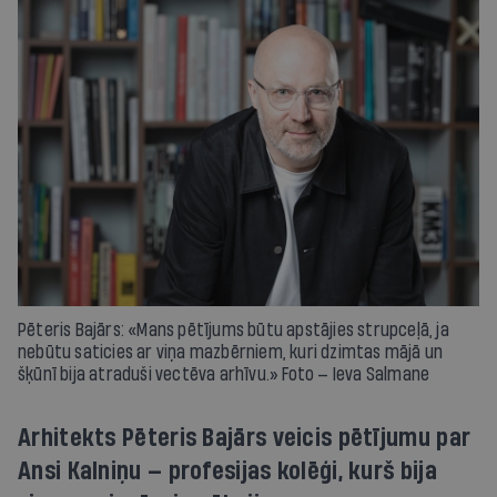
Pēteris Bajārs: «Mans pētījums būtu apstājies strupceļā, ja
nebūtu saticies ar viņa mazbērniem, kuri dzimtas mājā un
šķūnī bija atraduši vectēva arhīvu.» Foto — Ieva Salmane
Arhitekts Pēteris Bajārs veicis pētījumu par
Ansi Kalniņu — profesijas kolēģi, kurš bija