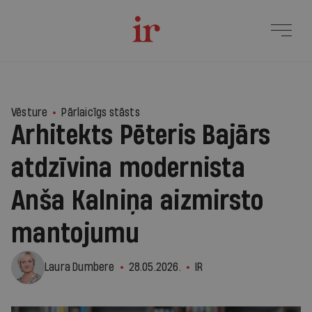
2
Vēsture
Pārlaicīgs stāsts
Arhitekts Pēteris Bajārs
atdzīvina modernista
Anša Kalniņa aizmirsto
mantojumu
Laura Dumbere
28.05.2026.
IR