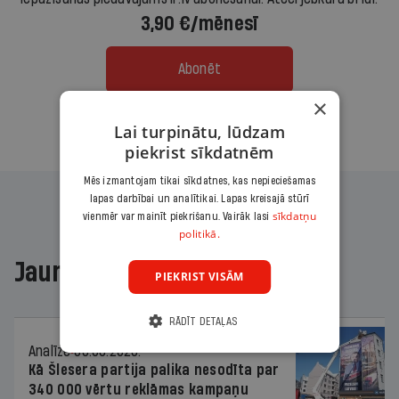
3,90 €/mēnesī
Abonēt
×
Citas abonēšanas iespējas meklē šeit
Lai turpinātu, lūdzam
piekrist sīkdatnēm
Mēs izmantojam tikai sīkdatnes, kas nepieciešamas
lapas darbībai un analītikai. Lapas kreisajā stūrī
sīkdatņu
vienmēr var mainīt piekrišanu. Vairāk lasi
politikā.
Jaunākajā žurnālā
PIEKRIST VISĀM
RĀDĪT DETAĻAS
Analīze
06.08.2026.
Kā Šlesera partija palika nesodīta par
340 000 vērtu reklāmas kampaņu