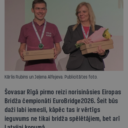
Kārlis Rubins un Jeļena Alfejeva. Publicitātes foto.
Šovasar Rīgā pirmo reizi norisināsies Eiropas
Bridža čempionāti EuroBridge2026. Šeit būs
daži labi iemesli, kāpēc tas ir vērtīgs
ieguvums ne tikai bridža spēlētājiem, bet arī
Latvijai kopumā.