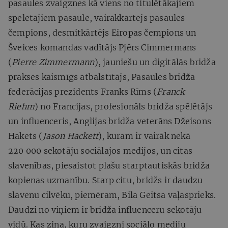
pasaules zvaigznes kā viens no titulētākajiem
spēlētājiem pasaulē, vairākkārtējs pasaules
čempions, desmitkārtējs Eiropas čempions un
Šveices komandas vadītājs Pjērs Cimmermans
(
Pierre Zimmermann
), jauniešu un digitālās bridža
prakses kaismīgs atbalstītājs, Pasaules bridža
federācijas prezidents Franks Rīms (
Franck
Riehm
) no Francijas, profesionāls bridža spēlētājs
un influenceris, Anglijas bridža veterāns Džeisons
Hakets (
Jason Hackett
), kuram ir vairāk nekā
220 000 sekotāju sociālajos medijos, un citas
slavenības, piesaistot plašu starptautiskās bridža
kopienas uzmanību. Starp citu, bridžs ir daudzu
slavenu cilvēku, piemēram, Bila Geitsa vaļasprieks.
Daudzi no viņiem ir bridža influenceru sekotāju
vidū. Kas zina, kuru zvaigzni sociālo mediju