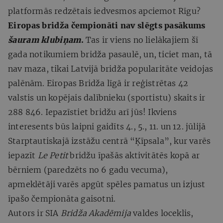
platformās redzētais iedvesmos apciemot Rīgu?
Eiropas bridža čempionāti nav slēgts pasākums
šauram klubiņam
.
Tas ir viens no lielākajiem šī
gada notikumiem bridža pasaulē, un, ticiet man, tā
nav maza, tikai Latvijā bridža popularitāte veidojas
palēnām. Eiropas Bridža līgā ir reģistrētas 42
valstis un kopējais dalībnieku (sportistu) skaits ir
288 846. Iepazīstiet bridžu arī jūs! Ikviens
interesents būs laipni gaidīts 4., 5., 11. un 12. jūlijā
Starptautiskajā izstāžu centrā “Ķīpsala”, kur varēs
iepazīt
Le Petit
bridžu īpašās aktivitātēs kopā ar
bērniem (paredzēts no 6 gadu vecuma),
apmeklētāji varēs apgūt spēles pamatus un izjust
īpašo čempionāta gaisotni.
Autors ir SIA
Bridža Akadēmija
valdes loceklis,