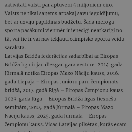
aktivitāti valstī par aptuveni 5 miljoniem eiro.
Valsts ne tikai saņems atpakaļ savu ieguldījumu,
bet ar uzviju papildinās budžetu. Šāda mēroga
sporta pasākumi vienmēr ir ienesīgi neatkarīgi no
tā, vai tie ir vai nav iekļauti olimpisko sporta veidu
sarakstā.
Latvijas Bridža federācijas sadarbībai ar Eiropas
Bridža līgu ir jau diezgan gara vēsture: 2014. gadā
Jūrmalā notika Eiropas Mazo Nāciju kauss, 2016.
gadā Liepājā – Eiropas Junioru pāru čempionāts
bridžā, 2017. gadā Rīgā – Eiropas Čempionu kauss,
2023. gadā Rīgā – Eiropas Bridža līgas tiesnešu
seminārs, 2024. gadā Jūrmalā – Eiropas Mazo
Nāciju kauss, 2025. gadā Jūrmalā – Eiropas
čempionu kauss. Visas Latvijas pilsētas, kurās esam