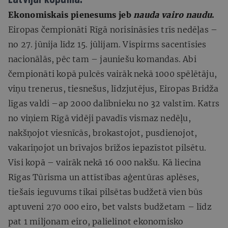
Ekonomiskais pienesums jeb
nauda vairo naudu
.
Eiropas čempionāti Rīgā norisināsies trīs nedēļas –
no 27. jūnija līdz 15. jūlijam. Vispirms sacentīsies
nacionālās, pēc tam – jauniešu komandas. Abi
čempionāti kopā pulcēs vairāk nekā 1000 spēlētāju,
viņu trenerus, tiesnešus, līdzjutējus, Eiropas Bridža
līgas valdi –ap 2000 dalībnieku no 32 valstīm. Katrs
no viņiem Rīgā vidēji pavadīs vismaz nedēļu,
nakšņojot viesnīcās, brokastojot, pusdienojot,
vakariņojot un brīvajos brīžos iepazīstot pilsētu.
Visi kopā – vairāk nekā 16 000 nakšu. Kā liecina
Rīgas Tūrisma un attīstības aģentūras aplēses,
tiešais ieguvums tikai pilsētas budžetā vien būs
aptuveni 270 000 eiro, bet valsts budžetam – līdz
pat 1 miljonam eiro, palielinot ekonomisko