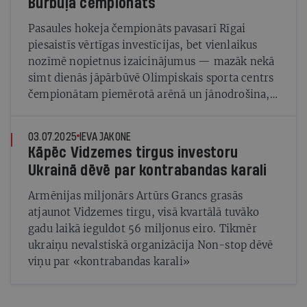
Burbuļa čempionāts
Pasaules hokeja čempionāts pavasarī Rīgai
piesaistīs vērtīgas investīcijas, bet vienlaikus
nozīmē nopietnus izaicinājumus — mazāk nekā
simt dienās jāpārbūvē Olimpiskais sporta centrs
čempionātam piemērotā arēnā un jānodrošina,
lai sacensības nekļūst par vīrusa perēkli
03.07.2025
IEVA JAKONE
Kāpēc Vidzemes tirgus investoru
Ukrainā dēvē par kontrabandas karali
Armēnijas miljonārs Artūrs Grancs grasās
atjaunot Vidzemes tirgu, visā kvartālā tuvāko
gadu laikā ieguldot 56 miljonus eiro. Tikmēr
ukraiņu nevalstiskā organizācija Non-stop dēvē
viņu par «kontrabandas karali»