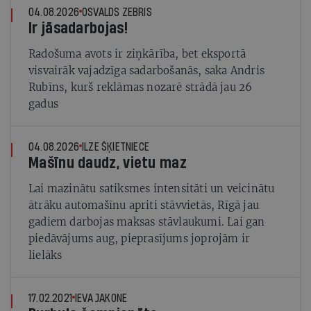
04.08.2026
OSVALDS ZEBRIS
Ir jāsadarbojas!
Radošuma avots ir ziņkārība, bet eksportā
visvairāk vajadzīga sadarbošanās, saka Andris
Rubīns, kurš reklāmas nozarē strādā jau 26
gadus
04.08.2026
ILZE ŠĶIETNIECE
Mašīnu daudz, vietu maz
Lai mazinātu satiksmes intensitāti un veicinātu
ātrāku automašīnu apriti stāvvietās, Rīgā jau
gadiem darbojas maksas stāvlaukumi. Lai gan
piedāvājums aug, pieprasījums joprojām ir
lielāks
17.02.2021
IEVA JAKONE