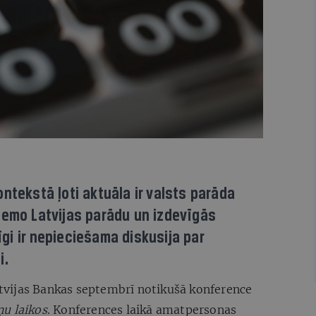
ntekstā ļoti aktuāla ir valsts parāda
zemo Latvijas parādu un izdevīgās
gi ir nepieciešama diskusija par
i.
Latvijas Bankas septembrī notikušā konference
u laikos
. Konferences laikā amatpersonas