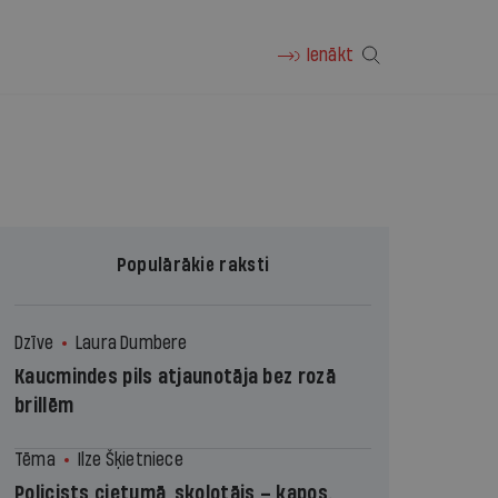
Ienākt
Populārākie raksti
Dzīve
Laura Dumbere
Kaucmindes pils atjaunotāja bez rozā
brillēm
Tēma
Ilze Šķietniece
Policists cietumā, skolotājs – kapos.