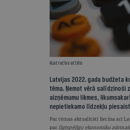
Ilustratīvs attēls
Latvijas 2022. gada budžeta ko
tēma. Ņemot vērā salīdzinoši 
aizņēmumu likmes, likumsakarī
nepietiekamo līdzekļu piesaist
Par tēmas aktualitāti liecina arī 
par
Ilgtspējīgu ekonomiku pārmaiņ