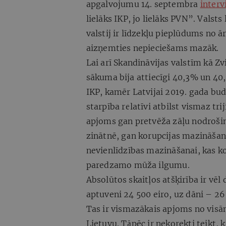
apgalvojumu 14. septembra
interv
lielāks IKP, jo lielāks PVN”. Valsts
valstij ir līdzekļu pieplūdums no 
aizņemties nepieciešams mazāk.
Lai arī Skandināvijas valstīm kā Zv
sākuma bija attiecīgi 40,3% un 40
IKP, kamēr Latvijai 2019. gada bud
starpība relatīvi atbilst vismaz tr
apjoms gan pretvēža zāļu nodrošin
zinātnē, gan korupcijas mazināšana
nevienlīdzības mazināšanai, kas ko
paredzamo mūža ilgumu.
Absolūtos skaitļos atšķirība ir vēl
aptuveni 24 500 eiro, uz dāni – 26
Tas ir vismazākais apjoms no visām
Lietuvu. Tāpēc ir nekorekti teikt,