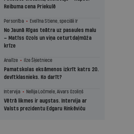
Reibuma cena Priekulē
Personība
Evelīna Stiene, speciāli Ir
No Jaunā Rīgas teātra uz pasaules malu
– Matīss Ozols un viņa ceturtdaļmūža
krīze
Analīze
Ilze Šķietniece
Pamatskolas eksāmenos izkrīt katrs 20.
devītklasnieks. Ko darīt?
Intervija
Nellija Ločmele, Aivars Ozoliņš
Vētrā likmes ir augstas. Intervija ar
Valsts prezidentu Edgaru Rinkēviču