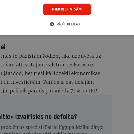
Rutkaste 2018. gadā veica
analīzi
, kurā
PIEKRIST VISĀM
zmaiņām tautsaimniecības struktūrā Latvija
ņēmumu līmeni. Kāpēc parāda vietā mēs
RĀDĪT DETAĻAS
ndamentālajām problēmām, kas arī tiek
bai
 mēs to pazīstam šodien, tika uzbūvēta uz
no šīm attīstītajām valstīm neskatās uz
u jāatdod, bet tieši kā līdzekli ekonomikas
i un investīcijām. Parāds ir pat lielajām
ijai pašlaik parāds pārsniedz 71% no IKP.
altic» izvairīsies no defolta?
 problēmas spiež airBaltic lūgt palīdzību dārgo