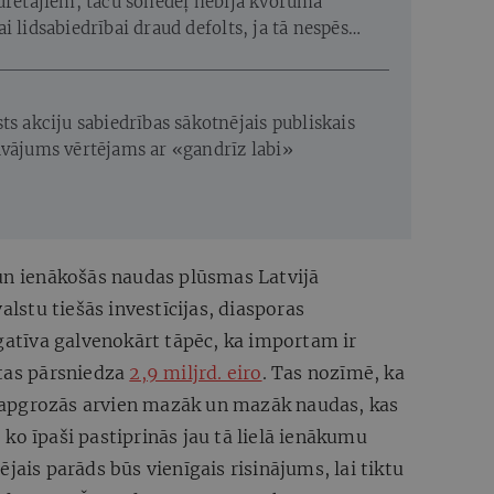
turētājiem, taču šonedēļ nebija kvoruma
i lidsabiedrībai draud defolts, ja tā nespēs
gstos procentus, kas jāpārskaita jau trīs dienas
ās sapulces augusta vidū?
ts akciju sabiedrības sākotnējais publiskais
āvājums vērtējams ar «gandrīz labi»
 un ienākošās naudas plūsmas Latvijā
alstu tiešās investīcijas, diasporas
egatīva galvenokārt tāpēc, ka importam ir
 tas pārsniedza
2,9 miljrd. eiro
. Tas nozīmē, ka
apgrozās arvien mazāk un mazāk naudas, kas
i, ko īpaši pastiprinās jau tā lielā ienākumu
jais parāds būs vienīgais risinājums, lai tiktu