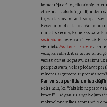
komentēja arī to, cik taisnīgi pret 
eirozonas valstis ieguldījumiem sa
to, vai tas neapdraud Eiropas Savi
Nesen ir publicēts finanšu ministra
ministrs secina, ka lielāks parāds
secinājumu
nesen arī ir veicis Fis
vietnieks
Mortens Hansens
. Tomēr
vērā, ka sabiedrības un lēmumu 
varētu atstāt negatīvu ietekmi uz L
perspektīvām, vēlos piedāvāt pārsk
minētos argumentus pret aizņemš
Par valsts parāda un labklājīb
Reirs min, ka “faktiski nepastāv sa
līmeni”. Lai gan šis apgalvojums ir 
makroekonomikas sapratnei. To paš