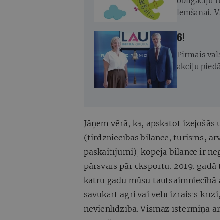
obligāciju 
lemšanai. Va
samaksāt au
pirms nākam
6!
Pirmais vals
akciju pied
Jāņem vērā, ka, apskatot izejošās
(tirdzniecības bilance, tūrisms, ārv
paskaitījumi), kopējā bilance ir n
pārsvars pār eksportu. 2019. gadā
katru gadu mūsu tautsaimniecībā 
savukārt agri vai vēlu izraisīs krīz
nevienlīdzība. Vismaz īstermiņā ārē