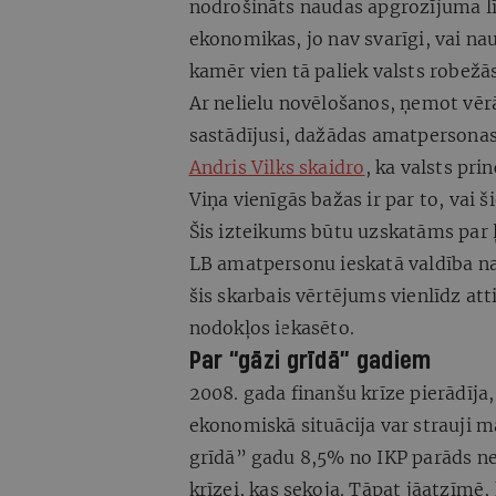
nodrošināts naudas apgrozījuma lī
ekonomikas, jo nav svarīgi, vai na
kamēr vien tā paliek valsts robežās
Ar nelielu novēlošanos, ņemot vērā
sastādījusi, dažādas amatpersona
Andris Vilks skaidro
, ka valsts pri
Viņa vienīgās bažas ir par to, vai šie
Šis izteikums būtu uzskatāms par ļo
LB amatpersonu ieskatā valdība nav 
šis skarbais vērtējums vienlīdz at
nodokļos iekasēto.
Par “gāzi grīdā” gadiem
2008. gada finanšu krīze pierādīja,
ekonomiskā situācija var strauji m
grīdā” gadu 8,5% no IKP parāds ne
krīzei, kas sekoja. Tāpat jāatzīmē,