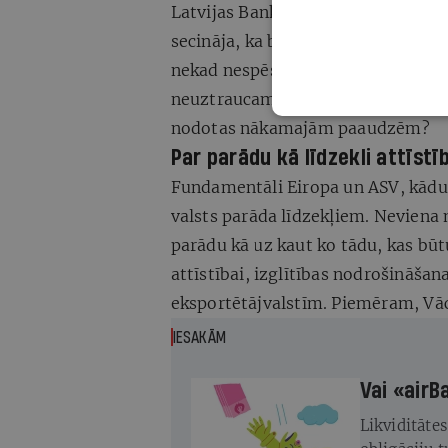
Latvijas Bankas ekonomists Uldis 
secināja, ka bez fundamentālām i
nekad nespēs noķert ES vidējo ie
neuztraucamies par minētajām fu
nodotas nākamajām paaudzēm?
Par parādu kā līdzekli attīstī
Fundamentāli Eiropa un ASV, kādu
valsts parāda līdzekļiem. Neviena 
parādu kā uz kaut ko tādu, kas būt
attīstībai, izglītības nodrošināšana
eksportētājvalstīm. Piemēram, Vāc
IESAKĀM
Vai «airB
Likviditātes