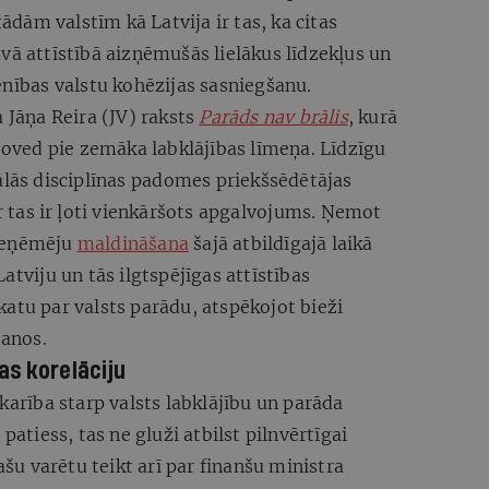
tādām valstīm kā Latvija ir tas, ka citas
vā attīstībā aizņēmušās lielākus līdzekļus un
enības valstu kohēzijas sasniegšanu.
 Jāņa Reira (JV) raksts
Parāds nav brālis
, kurā
 noved pie zemāka labklājības līmeņa. Līdzīgu
kālās disciplīnas padomes priekšsēdētājas
 tas ir ļoti vienkāršots apgalvojums. Ņemot
pieņēmēju
maldināšana
šajā atbildīgajā laikā
atviju un tās ilgtspējīgas attīstības
atu par valsts parādu, atspēkojot bieži
anos.
as korelāciju
karība starp valsts labklājību un parāda
patiess, tas ne gluži atbilst pilnvērtīgai
u varētu teikt arī par finanšu ministra