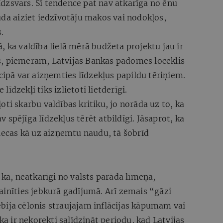
dzsvars. Šī tendence pat nav atkarīga no ēnu
uda aiziet iedzīvotāju makos vai nodokļos,
.
, ka valdība lielā mērā budžeta projektu jau ir
s, piemēram, Latvijas Bankas padomes loceklis
ncipā var aizņemties līdzekļus papildu tēriņiem.
 līdzekļi tiks izlietoti lietderīgi.
ti skarbu valdības kritiku, jo norāda uz to, ka
spējīga līdzekļus tērēt atbildīgi. Jāsaprot, ka
tiecas kā uz aizņemtu naudu, tā šobrīd
 ka, neatkarīgi no valsts parāda līmeņa,
ainīties jebkurā gadījumā. Arī zemais “gāzi
bija cēlonis straujajam inflācijas kāpumam vai
 ka ir nekorekti salīdzināt periodu, kad Latvijas