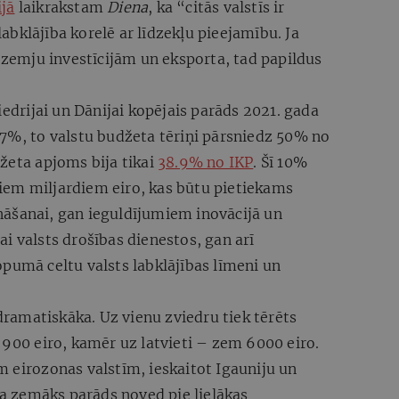
ijā
laikrakstam
Diena
, ka “citās valstīs ir
 labklājība korelē ar līdzekļu pieejamību. Ja
ārzemju investīcijām un eksporta, tad papildus
iedrijai un Dānijai kopējais parāds 2021. gada
,7%, to valstu budžeta tēriņi pārsniedz 50% no
žeta apjoms bija tikai
38.9% no IKP
. Šī 10%
ijiem miljardiem eiro, kas būtu pietiekams
āšanai, gan ieguldījumiem inovācijā un
i valsts drošības dienestos, gan arī
pumā celtu valsts labklājības līmeni un
 dramatiskāka. Uz vienu zviedru tiek tērēts
 900 eiro, kamēr uz latvieti – zem 6000 eiro.
 eirozonas valstīm, ieskaitot Igauniju un
 ka zemāks parāds noved pie lielākas