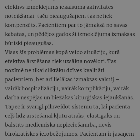
efektīvs izmeklējums iekaisuma aktivitātes
noteikšanai, taču pieaugušajiem tas netiek
kompensēts. Pacientiem par to jāmaksā no savas
kabatas, un pēdējos gados šī izmeklējuma izmaksas
būtiski pieaugušas.
Visas šīs problēmas kopā veido situāciju, kurā
efektīva ārstēšana tiek uzsākta novēloti. Tas
nozīmē ne tikai sliktāku dzīves kvalitāti
pacientiem, bet arī lielākas izmaksas valstij –
vairāk hospitalizāciju, vairāk komplikāciju, vairāk
darba nespējas un biežākas ķirurģiskas iejaukšanās.
Tāpēc ir svarīgi pilnveidot sistēmu tā, lai pacienta
ceļš līdz ārstēšanai kļūtu ātrāks, elastīgāks un
balstīts medicīniskā nepieciešamībā, nevis
birokrātiskos ierobežojumos. Pacientam ir jāsaņem