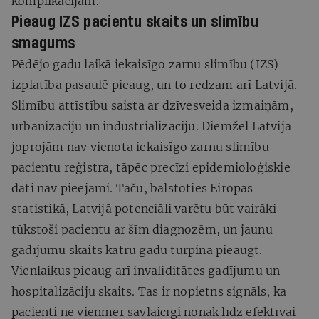
komplikācijām.
Pieaug IZS pacientu skaits un slimību
smagums
Pēdējo gadu laikā iekaisīgo zarnu slimību (IZS)
izplatība pasaulē pieaug, un to redzam arī Latvijā.
Slimību attīstību saista ar dzīvesveida izmaiņām,
urbanizāciju un industrializāciju. Diemžēl Latvijā
joprojām nav vienota iekaisīgo zarnu slimību
pacientu reģistra, tāpēc precīzi epidemioloģiskie
dati nav pieejami. Taču, balstoties Eiropas
statistikā, Latvijā potenciāli varētu būt vairāki
tūkstoši pacientu ar šīm diagnozēm, un jaunu
gadījumu skaits katru gadu turpina pieaugt.
Vienlaikus pieaug arī invaliditātes gadījumu un
hospitalizāciju skaits. Tas ir nopietns signāls, ka
pacienti ne vienmēr savlaicīgi nonāk līdz efektīvai