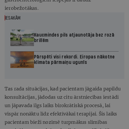
ierobežotākas.
IESAKĀM
Kaucmindes pils atjaunotāja bez rozā
brillēm
Pārspēti visi rekordi. Eiropas nākotne
klimata pārmaiņu ugunīs
Tas rada situācijas, kad pacientam jāgaida papildu
konsultācijas, jādodas uz citu ārstniecības iestādi
un jāpavada ilgs laiks birokrātiskā procesā, lai
vispār nonāktu līdz efektīvākai terapijai. Šis laiks
pacientam bieži nozīmē turpmākus slimības