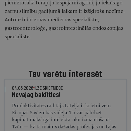
piemērotākā terapija iespējami agrīni, jo iekaisīgo
zarnu slimību gadījumā laikam ir izšķiroša nozīme.
Autore ir internās medicīnas speciāliste,
gastroenteroloģe, gastrointestinālās endoskopijas
speciāliste.
Tev varētu interesēt
04.08.2026
ILZE ŠĶIETNIECE
Nevajag baidīties!
Produktivitātes rādītājs Latvijā ir krietni zem
Eiropas Savienības vidējā. To var palīdzēt
kāpināt mākslīgā intelekta rīku izmantošana.
Taču — kā tā mainīs dažādas profesijas un tajās