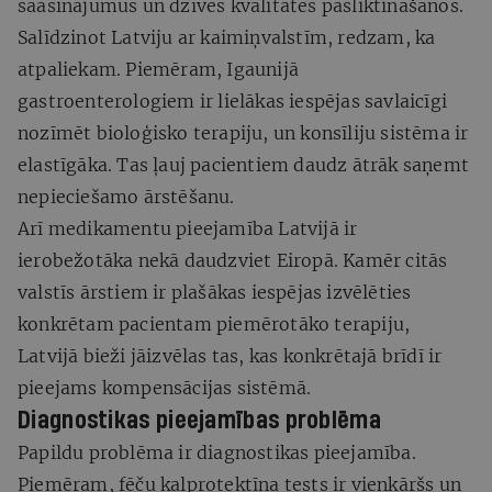
saasinājumus un dzīves kvalitātes pasliktināšanos.
Salīdzinot Latviju ar kaimiņvalstīm, redzam, ka
atpaliekam. Piemēram, Igaunijā
gastroenterologiem ir lielākas iespējas savlaicīgi
nozīmēt bioloģisko terapiju, un konsīliju sistēma ir
elastīgāka. Tas ļauj pacientiem daudz ātrāk saņemt
nepieciešamo ārstēšanu.
Arī medikamentu pieejamība Latvijā ir
ierobežotāka nekā daudzviet Eiropā. Kamēr citās
valstīs ārstiem ir plašākas iespējas izvēlēties
konkrētam pacientam piemērotāko terapiju,
Latvijā bieži jāizvēlas tas, kas konkrētajā brīdī ir
pieejams kompensācijas sistēmā.
Diagnostikas pieejamības problēma
Papildu problēma ir diagnostikas pieejamība.
Piemēram, fēču kalprotektīna tests ir vienkāršs un