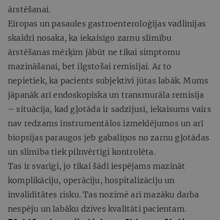
ārstēšanai.
Eiropas un pasaules gastroenteroloģijas vadlīnijas
skaidri nosaka, ka iekaisīgo zarnu slimību
ārstēšanas mērķim jābūt ne tikai simptomu
mazināšanai, bet ilgstošai remisijai. Ar to
nepietiek, ka pacients subjektīvi jūtas labāk. Mums
jāpanāk arī endoskopiska un transmurāla remisija
– situācija, kad gļotāda ir sadzījusi, iekaisums vairs
nav redzams instrumentālos izmeklējumos un arī
biopsijas paraugos jeb gabaliņos no zarnu gļotādas
un slimība tiek pilnvērtīgi kontrolēta.
Tas ir svarīgi, jo tikai šādi iespējams mazināt
komplikāciju, operāciju, hospitalizāciju un
invaliditātes risku. Tas nozīmē arī mazāku darba
nespēju un labāku dzīves kvalitāti pacientam.