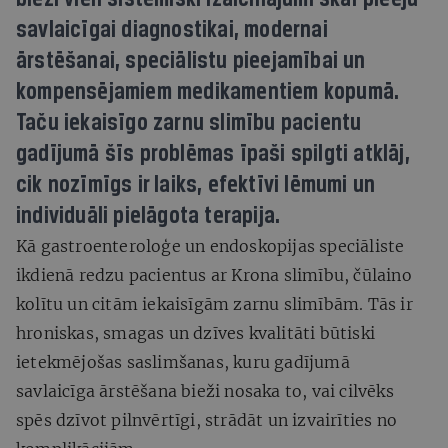
savlaicīgai diagnostikai, modernai
ārstēšanai, speciālistu pieejamībai un
kompensējamiem medikamentiem kopumā.
Taču iekaisīgo zarnu slimību pacientu
gadījumā šīs problēmas īpaši spilgti atklāj,
cik nozīmīgs ir laiks, efektīvi lēmumi un
individuāli pielāgota terapija.
Kā gastroenteroloģe un endoskopijas speciāliste
ikdienā redzu pacientus ar Krona slimību, čūlaino
kolītu un citām iekaisīgām zarnu slimībām. Tās ir
hroniskas, smagas un dzīves kvalitāti būtiski
ietekmējošas saslimšanas, kuru gadījumā
savlaicīga ārstēšana bieži nosaka to, vai cilvēks
spēs dzīvot pilnvērtīgi, strādāt un izvairīties no