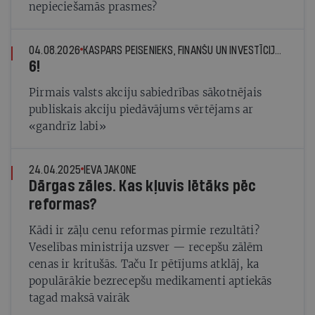
nepieciešamās prasmes?
04.08.2026
KASPARS PEISENIEKS, FINANŠU UN INVESTĪCIJU EKSPERTS
6!
Pirmais valsts akciju sabiedrības sākotnējais
publiskais akciju piedāvājums vērtējams ar
«gandrīz labi»
24.04.2025
IEVA JAKONE
Dārgas zāles. Kas kļuvis lētāks pēc
reformas?
Kādi ir zāļu cenu reformas pirmie rezultāti?
Veselības ministrija uzsver — recepšu zālēm
cenas ir kritušās. Taču Ir pētījums atklāj, ka
populārākie bezrecepšu medikamenti aptiekās
tagad maksā vairāk