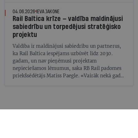
04.06.2026
IEVA JAKONE
Rail Baltica krīze — valdība maldinājusi
sabiedrību un torpedējusi stratēģisko
projektu
Valdība ir maldinājusi sabiedrību un partnerus,
ka Rail Baltica iespējams uzbūvēt līdz 2030.
gadam, un nav pieņēmusi projektam
nepieciešamos lēmumus, saka RB Rail padomes
priekšsēdētājs Matīss Paegle. «Vairāk nekā gadu
mēs vienkārši sēžam un gaidām, nevaram
rīkoties»
Mums ir pa ceļam — lasi jaunāko savā laika joslā!