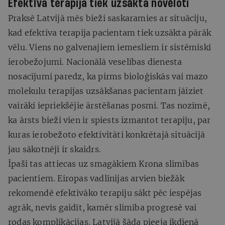
Efektīva terapija tiek uzsākta novēloti
Praksē Latvijā mēs bieži saskaramies ar situāciju,
kad efektīva terapija pacientam tiek uzsākta pārāk
vēlu. Viens no galvenajiem iemesliem ir sistēmiski
ierobežojumi. Nacionālā veselības dienesta
nosacījumi paredz, ka pirms bioloģiskās vai mazo
molekulu terapijas uzsākšanas pacientam jāiziet
vairāki iepriekšējie ārstēšanas posmi. Tas nozīmē,
ka ārsts bieži vien ir spiests izmantot terapiju, par
kuras ierobežoto efektivitāti konkrētajā situācijā
jau sākotnēji ir skaidrs.
Īpaši tas attiecas uz smagākiem Krona slimības
pacientiem. Eiropas vadlīnijas arvien biežāk
rekomendē efektīvāko terapiju sākt pēc iespējas
agrāk, nevis gaidīt, kamēr slimība progresē vai
rodas komplikācijas. Latvijā šāda pieeja ikdienā