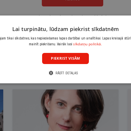
Citas abonēšanas iespējas meklē šeit
Lai turpinātu, lūdzam piekrist sīkdatnēm
am tikai sīkdatnes, kas nepieciešamas lapas darbībai un analītikai. Lapas kreisajā stūr
sīkdatņu politikā.
mainīt piekrišanu. Vairāk lasi
PIEKRIST VISĀM
RĀDĪT DETAĻAS