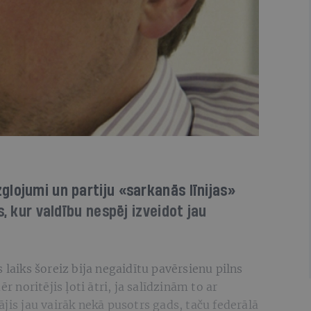
lojumi un partiju «sarkanās līnijas»
s, kur valdību nespēj izveidot jau
 laiks šoreiz bija negaidītu pavērsienu pilns
r noritējis ļoti ātri, ja salīdzinām to ar
jis jau vairāk nekā pusotrs gads, taču federālā