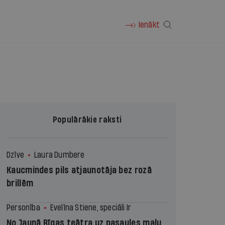
Ienākt
Populārākie raksti
Dzīve
Laura Dumbere
Kaucmindes pils atjaunotāja bez rozā
brillēm
Personība
Evelīna Stiene, speciāli Ir
No Jaunā Rīgas teātra uz pasaules malu