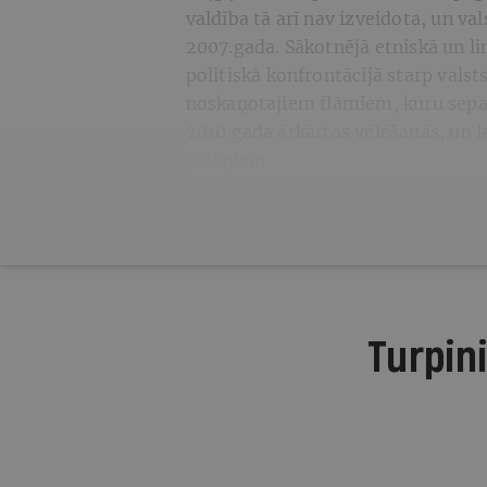
valdība tā arī nav izveidota, un val
2007.gada. Sākotnējā etniskā un li
politiskā konfrontācijā starp vals
noskaņotajiem flāmiem, kuru separā
2010.gada ārkārtas vēlēšanās, un l
valoņiem.
Turpini