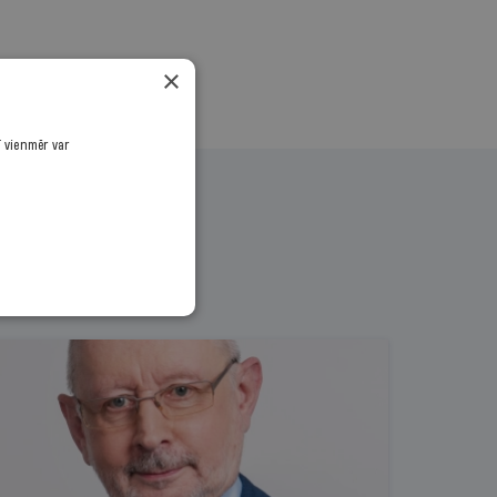
×
ī vienmēr var