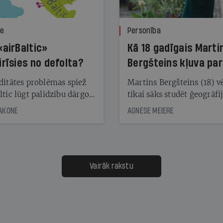
ze
Personība
«airBaltic»
Kā 18 gadīgais Marti
irīsies no defolta?
Bergšteins kļuva par
laika ziņu seju?
ditātes problēmas spiež
Martins Bergšteins (18) v
ltic lūgt palīdzību dārgo
tikai sāks studēt ģeogrāfi
āciju turētājiem, taču
bet viņa sacītajam jau uzt
JAKONE
AGNESE MEIERE
dēļ nebija kvoruma
tūkstošiem laika ziņu ska
nai. Vai lidsabiedrībai
Latvijā. Aiz dažām minū
 defolts, ja tā nespēs
televīzijas ēterā ir 11 gadi
ksāt augstos procentus,
uzcītīga darba, mammas
āpārskaita jau trīs dienas
atbalsts un drosme turpi
Vairāk rakstu
s nākamās sapulces
meteovērojumus arī tad, 
ta vidū?
šķiet, ka tie nevienam na
vajadzīgi