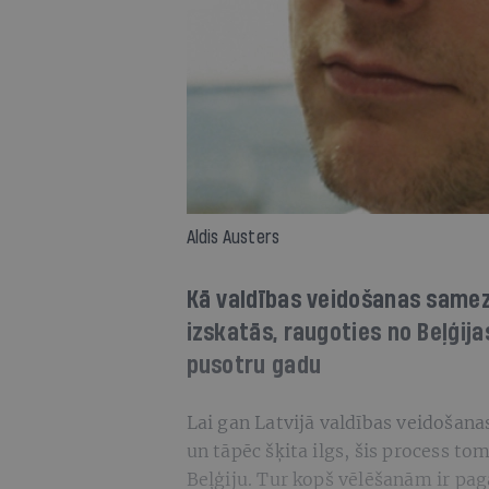
Aldis Austers
Kā valdības veidošanas samezg
izskatās, raugoties no Beļģija
pusotru gadu
Lai gan Latvijā valdības veidošanas
un tāpēc šķita ilgs, šis process tomē
Beļģiju. Tur kopš vēlēšanām ir pagā