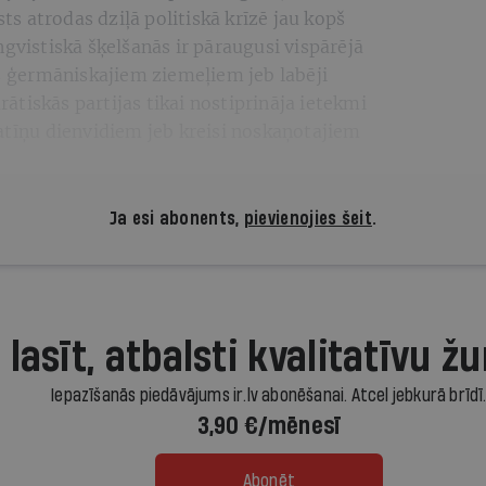
sts atrodas dziļā politiskā krīzē jau kopš
ngvistiskā šķelšanās ir pāraugusi vispārējā
ts ģermāniskajiem ziemeļiem jeb labēji
tiskās partijas tikai nostiprināja ietekmi
atīņu dienvidiem jeb kreisi noskaņotajiem
Ja esi abonents,
pievienojies šeit
.
 lasīt, atbalsti kvalitatīvu žu
Iepazīšanās piedāvājums ir.lv abonēšanai. Atcel jebkurā brīdī
3,90 €/mēnesī
Abonēt