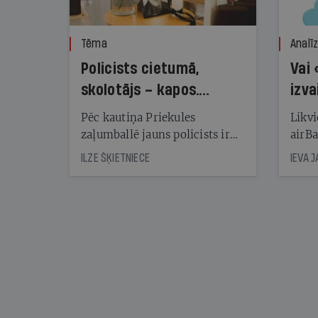
Tēma
Analī
Policists cietumā,
Vai 
skolotājs – kapos.
izva
Reibuma cena Priekulē
Pēc kautiņa Priekules
Likvi
zaļumballē jauns policists ir
airBa
nonācis cietumā, bet
oblig
ILZE ŠĶIETNIECE
IEVA 
cienījams pedagogs — kapos.
šone
Tik traģiska ir izrādījusies
lemša
divu promiļu reibuma cena
draud
sama
kas j
pirm
augus