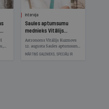
Intervija
ns
Saules aptumsumu
mednieks Vitālijs
Kuzmovs
ēl
Astronoms Vitālijs Kuzmovs
ju,
12. augusta Saules aptumsumu
icas
dosies vērot Maļorkā, kur tas
MĀRTIŅŠ GALENIEKS, SPECIĀLI IR
tītāju
būs pilns. Jau nākamajā dienā
tēm
viņš LU Botāniskajā dārzā lasīs
lekciju Perseīdu naktī. Tās
apmeklētāji varēs vērot uz
nāt
Zemi krītošos meteorus,
kad
vienlaikus baudot pianista
v
Reiņa Zariņa koncertu