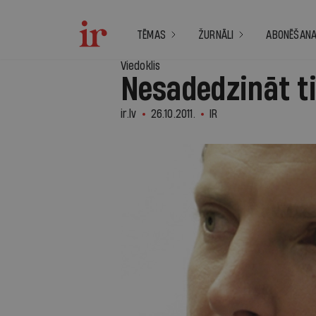
TĒMAS
ŽURNĀLI
ABONĒŠAN
Viedoklis
Nesadedzināt ti
ir.lv
26.10.2011.
IR