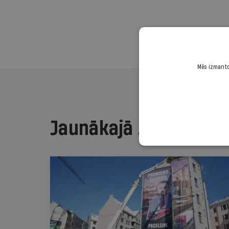
Mēs izmantoj
Jaunākajā žurnālā