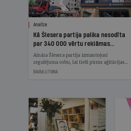
Analīze
Kā Šlesera partija palika nesodīta
par 340 000 vērtu reklāmas
kampaņu
Aināra Šlesera partija izmantojusi
regulējuma robu, lai tieši pirms aģitācijas
starta izreklamētos par summu, kas
BAIBA LITVINA
pārsniedz trešdaļu no likumīgi atļautajiem
kampaņas tēriņiem. KNAB pārkāpumus
nekonstatē