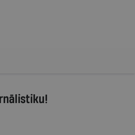
rnālistiku!
.