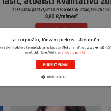
 lasīt, atbalsti kvalitatīvu žu
Iepazīšanās piedāvājums ir.lv abonēšanai. Atcel jebkurā brīdī
3,90 €/mēnesī
Abonēt
Lai turpinātu, lūdzam piekrist sīkdatnēm
Citas abonēšanas iespējas meklē šeit
am tikai sīkdatnes, kas nepieciešamas lapas darbībai un analītikai. Lapas kreisajā stūr
sīkdatņu politikā.
mainīt piekrišanu. Vairāk lasi
PIEKRIST VISĀM
RĀDĪT DETAĻAS