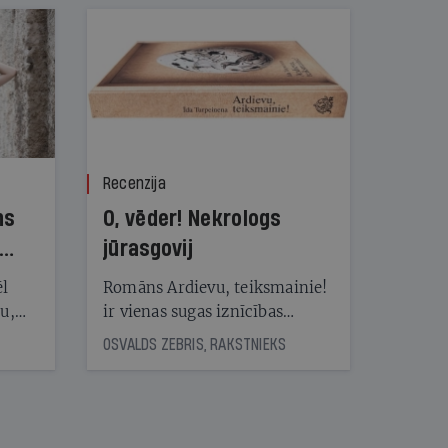
Recenzija
ns
O, vēder! Nekrologs
jūrasgovij
ēl
Romāns Ardievu, teiksmainie!
ju,
ir vienas sugas iznīcības
icas
traģiskais stāsts
OSVALDS ZEBRIS, RAKSTNIEKS
tītāju
tēm