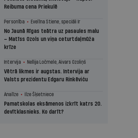
Reibuma cena Priekulē
Personība
Evelīna Stiene, speciāli Ir
No Jaunā Rīgas teātra uz pasaules malu
– Matīss Ozols un viņa ceturtdaļmūža
krīze
Intervija
Nellija Ločmele, Aivars Ozoliņš
Vētrā likmes ir augstas. Intervija ar
Valsts prezidentu Edgaru Rinkēviču
Analīze
Ilze Šķietniece
Pamatskolas eksāmenos izkrīt katrs 20.
devītklasnieks. Ko darīt?