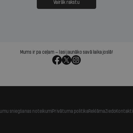
āpārskaita jau trīs dienas
atbalsts un drosme turpi
Vairāk rakstu
s nākamās sapulces
meteovērojumus arī tad, 
ta vidū?
šķiet, ka tie nevienam na
vajadzīgi
Mums ir pa ceļam — lasi jaunāko savā laika joslā!
jumu sniegšanas noteikumi
Privātuma politika
Reklāma
Ziedo
Kontakti