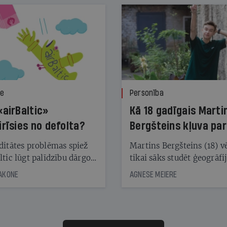
ze
Personība
«airBaltic»
Kā 18 gadīgais Marti
irīsies no defolta?
Bergšteins kļuva par
laika ziņu seju?
ditātes problēmas spiež
Martins Bergšteins (18) v
ltic lūgt palīdzību dārgo
tikai sāks studēt ģeogrāfi
āciju turētājiem, taču
bet viņa sacītajam jau uzt
JAKONE
AGNESE MEIERE
dēļ nebija kvoruma
tūkstošiem laika ziņu ska
nai. Vai lidsabiedrībai
Latvijā. Aiz dažām minū
 defolts, ja tā nespēs
televīzijas ēterā ir 11 gadi
ksāt augstos procentus,
uzcītīga darba, mammas