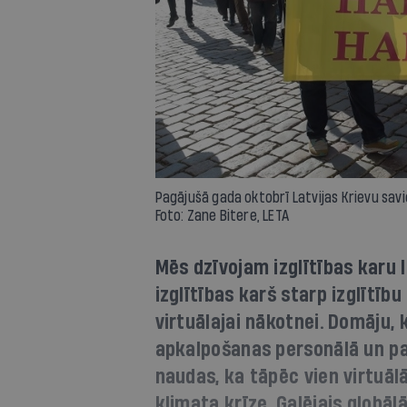
Pagājušā gada oktobrī Latvijas Krievu savi
Foto: Zane Bitere, LETA
Mēs dzīvojam izglītības karu la
izglītības karš starp izglītību
virtuālajai nākotnei. Domāju,
apkalpošanas personālā un paš
naudas, ka tāpēc vien virtuālā
klimata krīze. Galējais globāl