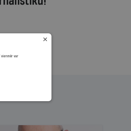
rnālistiku!
.
×
ī vienmēr var