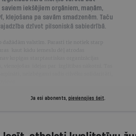
r saviem iekšējiem orgāniem, maņām,
vī, klejošana pa savām smadzenēm. Taču
 vajadzība dzīvot pilsoniskā sabiedrībā.
arp dažādām valstīm. Parasti tie notiek starp
kuras kaut kādu iemeslu dēļ atrodas
 nav kopīgas starptautiskas organizācijas
, vienojošas idejas par izglītības nākotni. Tas
tarpināti, neizbēgami radīs cilvēku solidaritāti,
apvieno.
Ja esi abonents,
pievienojies šeit
.