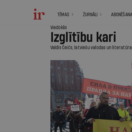
TĒMAS
ŽURNĀLI
ABONĒŠAN
Viedoklis
Izglītību kari
Valdis Čeičs, latviešu valodas un literatūr