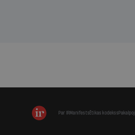
kas j
pirm
augus
Par IR
Manifests
Ētikas kodekss
Pakalpo