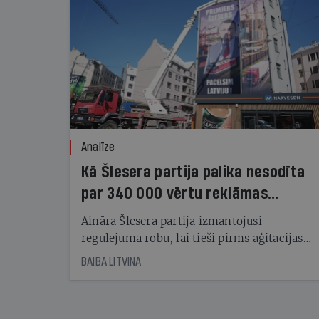
Analīze
Kā Šlesera partija palika nesodīta
par 340 000 vērtu reklāmas
kampaņu
Aināra Šlesera partija izmantojusi
regulējuma robu, lai tieši pirms aģitācijas
starta izreklamētos par summu, kas
BAIBA LITVINA
pārsniedz trešdaļu no likumīgi atļautajiem
kampaņas tēriņiem. KNAB pārkāpumus
nekonstatē