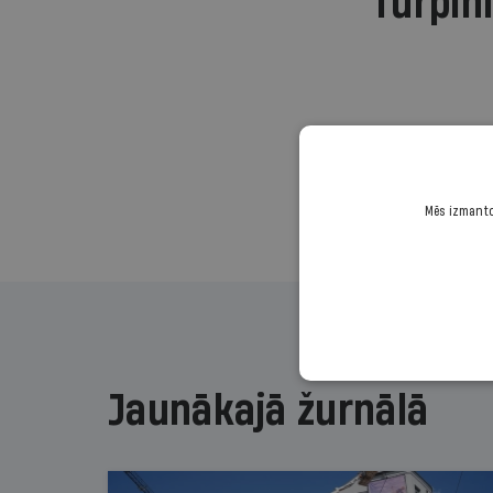
Turpini
Mēs izmantoj
Jaunākajā žurnālā