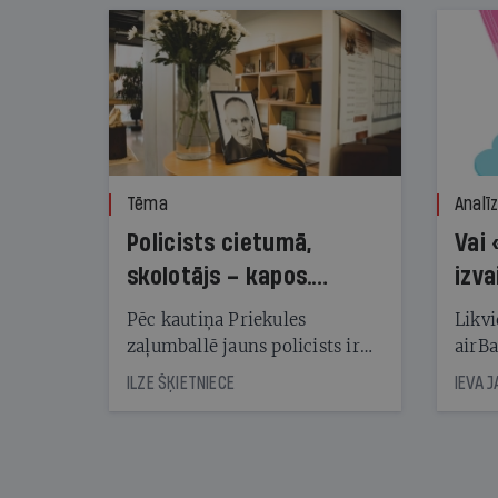
Tēma
Analī
Policists cietumā,
Vai 
skolotājs – kapos.
izva
Reibuma cena Priekulē
Pēc kautiņa Priekules
Likvi
zaļumballē jauns policists ir
airBa
nonācis cietumā, bet
oblig
ILZE ŠĶIETNIECE
IEVA 
cienījams pedagogs — kapos.
šone
Tik traģiska ir izrādījusies
lemša
divu promiļu reibuma cena
draud
sama