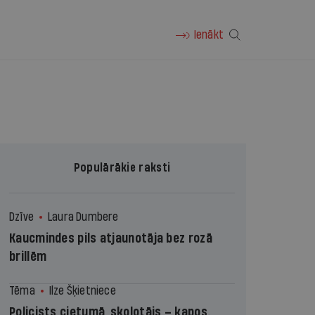
Ienākt
Populārākie raksti
Dzīve
Laura Dumbere
Kaucmindes pils atjaunotāja bez rozā
brillēm
Tēma
Ilze Šķietniece
Policists cietumā, skolotājs – kapos.