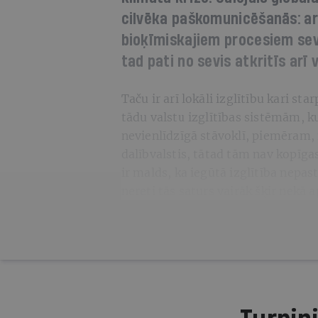
cilvēka paškomunicēšanās: a
bioķīmiskajiem procesiem se
tad pati no sevis atkritīs arī
Taču ir arī lokāli izglītību kari st
tādu valstu izglītības sistēmām, 
nevienlīdzīgā stāvoklī, piemēram,
dalībvalstis, tātad tām nav kopīgas
ir malds, ka iegūtā izglītība nepas
nereti tās saturs vairāk šķir nekā 