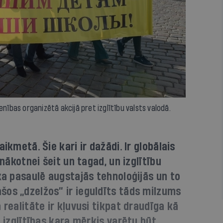
enības organizētā akcijā pret izglītību valsts valodā.
ikmetā. Šie kari ir dažādi. Ir globālais
 nākotnei šeit un tagad, un izglītību
 ka pasaulē augstajās tehnoloģijās un to
os „dzelžos” ir ieguldīts tāds milzums
 realitāte ir kļuvusi tikpat draudīga kā
ā izglītības kara mērķis varētu būt