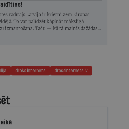
vajag baidīties!
tes rādītājs Latvijā ir krietni zem Eiropas
vidējā. To var palīdzēt kāpināt mākslīgā
īku izmantošana. Taču — kā tā mainīs dažādas
un tajās nepieciešamās prasmes?
lija
drošs internets
drossinternets.lv
sēt
laikā