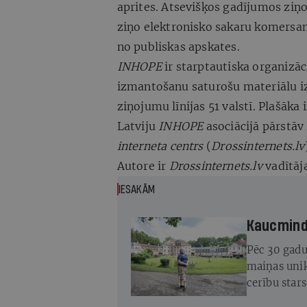
aprites. Atsevišķos gadījumos ziņo
ziņo elektronisko sakaru komersan
no publiskas apskates.
INHOPE
ir starptautiska organizāc
izmantošanu saturošu materiālu iz
ziņojumu līnijas 51 valstī. Plašāk
Latviju
INHOPE
asociācijā pārstāv
interneta centrs
(
Drossinternets.lv
Autore ir
Drossinternets.lv
vadītāj
IESAKĀM
Kaucminde
Pēc 30 gadu
maiņas unik
cerību star
atjaunot