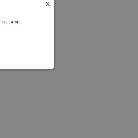
×
ī vienmēr var