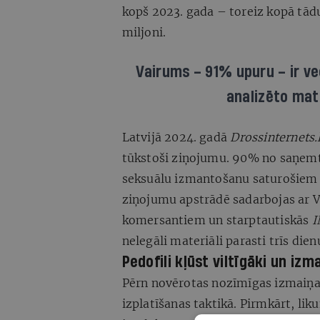
kopš 2023. gada – toreiz kopā tād
miljoni.
Vairums – 91% upuru – ir ve
analizēto mat
Latvijā 2024. gadā
Drossinternets.
tūkstoši ziņojumu. 90% no saņemt
seksuālu izmantošanu saturošiem 
ziņojumu apstrādē sadarbojas ar Va
komersantiem un starptautiskās
nelegāli materiāli parasti trīs dien
Pedofili kļūst viltīgāki un iz
Pērn novērotas nozīmīgas izmaiņa
izplatīšanas taktikā. Pirmkārt, li