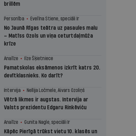
brillēm
Personība
Evelīna Stiene, speciāli Ir
No Jaunā Rīgas teātra uz pasaules malu
– Matīss Ozols un viņa ceturtdaļmūža
krīze
Analīze
Ilze Šķietniece
Pamatskolas eksāmenos izkrīt katrs 20.
devītklasnieks. Ko darīt?
Intervija
Nellija Ločmele, Aivars Ozoliņš
Vētrā likmes ir augstas. Intervija ar
Valsts prezidentu Edgaru Rinkēviču
Analīze
Gunita Nagle, speciāli Ir
Kāpēc Pierīgā trūkst vietu 10. klasēs un