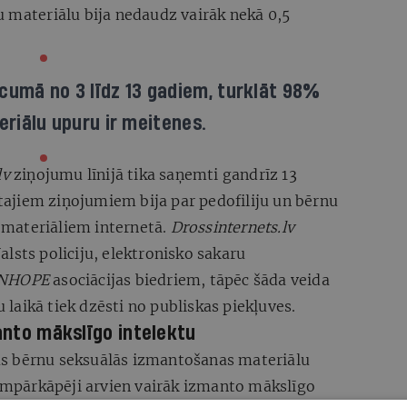
u materiālu bija nedaudz vairāk nekā 0,5
cumā no 3 līdz 13 gadiem, turklāt 98%
eriālu upuru ir meitenes.
lv
ziņojumu līnijā tika saņemti gandrīz 13
ajiem ziņojumiem bija par pedofiliju un bērnu
materiāliem internetā.
Drossinternets.lv
lsts policiju, elektronisko sakaru
INHOPE
asociācijas biedriem, tāpēc šāda veida
u laikā tiek dzēsti no publiskas piekļuves.
manto mākslīgo intelektu
s bērnu seksuālās izmantošanas materiālu
kumpārkāpēji arvien vairāk izmanto mākslīgo