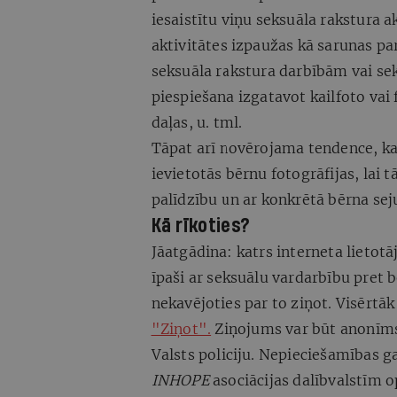
iesaistītu viņu seksuāla rakstura a
aktivitātes izpaužas kā sarunas 
seksuāla rakstura darbībām vai s
piespiešana izgatavot kailfoto vai
daļas, u. tml.
Tāpat arī novērojama tendence, ka
ievietotās bērnu fotogrāfijas, lai 
palīdzību un ar konkrētā bērna sej
Kā rīkoties?
Jāatgādina: katrs interneta lietot
īpaši ar seksuālu vardarbību pret 
nekavējoties par to ziņot. Visērtāk
"Ziņot".
Ziņojums var būt anonīms.
Valsts policiju. Nepieciešamības g
INHOPE
asociācijas dalībvalstīm 