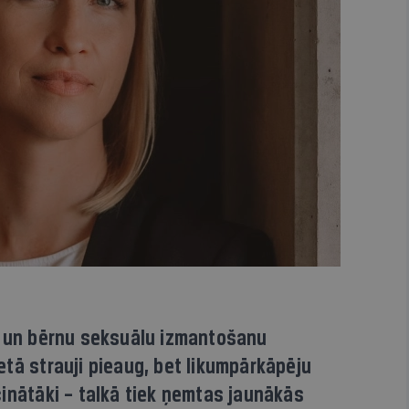
u un bērnu seksuālu izmantošanu
tā strauji pieaug, bet likumpārkāpēju
inātāki – talkā tiek ņemtas jaunākās