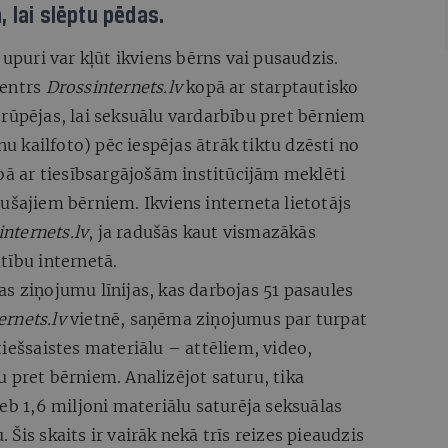
 lai slēptu pēdas.
uri var kļūt ikviens bērns vai pusaudzis.
centrs
Drossinternets.lv
kopā ar starptautisko
E
rūpējas, lai seksuālu vardarbību pret bērniem
nu kailfoto) pēc iespējas ātrāk tiktu dzēsti no
ībā ar tiesībsargājošām institūcijām meklēti
ušajiem bērniem. Ikviens interneta lietotājs
nternets.lv
, ja radušās kaut vismazākās
tību internetā.
as ziņojumu līnijas, kas darbojas 51 pasaules
ernets.lv
vietnē, saņēma ziņojumus par turpat
tiešsaistes materiālu – attēliem, video,
 pret bērniem. Analizējot saturu, tika
jeb 1,6 miljoni materiālu saturēja seksuālas
Šis skaits ir vairāk nekā trīs reizes pieaudzis