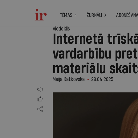
TĒMAS
ŽURNĀLI
ABONĒŠAN
Viedoklis
Internetā trīsk
vardarbību pre
materiālu skait
Maija Katkovska
29.04.2025.