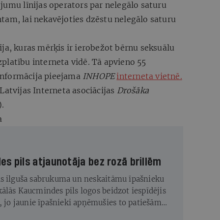
jumu līnijas operators par nelegālo saturu
tam, lai nekavējoties dzēstu nelegālo saturu
ija, kuras mērķis ir ierobežot bērnu seksuālu
platību interneta vidē. Tā apvieno 55
a informācija pieejama
INHOPE
interneta vietnē.
 Latvijas Interneta asociācijas
Drošāka
).
a
s pils atjaunotāja bez rozā brillēm
s ilguša sabrukuma un neskaitāmu īpašnieku
ālās Kaucmindes pils logos beidzot iespīdējis
s, jo jaunie īpašnieki apņēmušies to patiešām