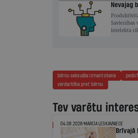
Ne
Produktivitā
Savienības 
intelekta r
profesijas 
bērnu seksuāla izmantošana
pedofī
vardarbība pret bērnu
Tev varētu intere
04.08.2026
MARIJA LESKAVNIECE
Brīvajā 