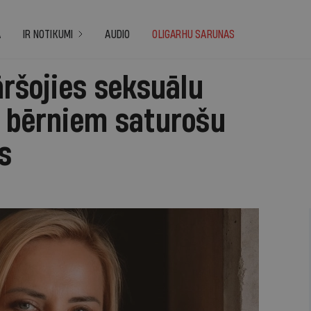
A
IR NOTIKUMI
AUDIO
OLIGARHU SARUNAS
āršojies seksuālu
t bērniem saturošu
s