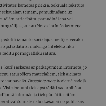
ktivitātēs kameras priekšā. Seksuāla rakstura
par seksuālām tēmām, pamudināšana uz
eksuālām attiecībām, pamudināšana vai
 fotogrāfijas, kur attēlotas intīmās ķermeņa
 pedofili izmanto sociālajos medijos vecāku
tās apstrādātu ar mākslīgā intelekta rīku
u radītu pornogrāfisku saturu.
ājs, kurš saskaras ar pārkāpumiem internetā, jo
bērnu saturošiem materiāliem, tiek aicināts
 to var paveikt
Drossinternets.lv
vietnē sadaļā
 Visi ziņojumi tiek apstrādāti sadarbībā ar
adījumā informācija tiek pārsūtīta citām
operatīvai šo materiālu dzēšanai no publiskas