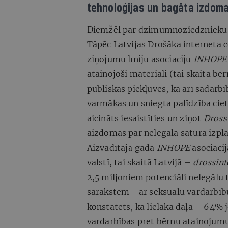
tehnoloģijas un bagāta izdoma,
Diemžēl par dzimumnoziedznieku up
Tāpēc Latvijas Drošāka interneta 
ziņojumu līniju asociāciju
INHOP
atainojoši materiāli (tai skaitā bēr
publiskas piekļuves, kā arī sadarb
varmākas un sniegta palīdzība ciet
aicināts iesaistīties un ziņot
Drossi
aizdomas par nelegāla satura izpla
Aizvadītājā gadā
INHOPE
asociācij
valstī, tai skaitā Latvijā –
drossint
2,5 miljoniem potenciāli nelegālu 
sarakstēm - ar seksuālu vardarbību
konstatēts, ka lielākā daļa – 64% 
vardarbības pret bērnu atainojumu. 