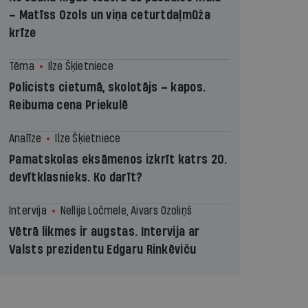
– Matīss Ozols un viņa ceturtdaļmūža
krīze
Tēma
Ilze Šķietniece
Policists cietumā, skolotājs – kapos.
Reibuma cena Priekulē
Analīze
Ilze Šķietniece
Pamatskolas eksāmenos izkrīt katrs 20.
devītklasnieks. Ko darīt?
Intervija
Nellija Ločmele, Aivars Ozoliņš
Vētrā likmes ir augstas. Intervija ar
Valsts prezidentu Edgaru Rinkēviču