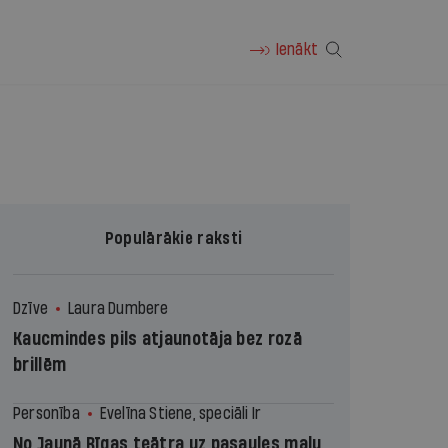
Ienākt
Populārākie raksti
Dzīve
Laura Dumbere
Kaucmindes pils atjaunotāja bez rozā
brillēm
Personība
Evelīna Stiene, speciāli Ir
No Jaunā Rīgas teātra uz pasaules malu