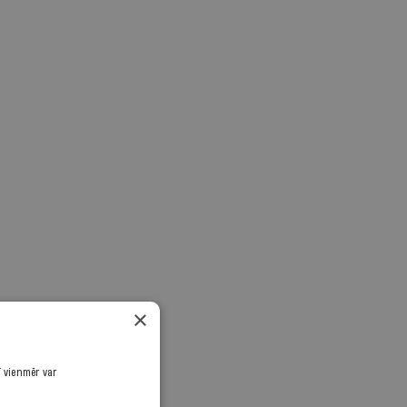
×
ī vienmēr var