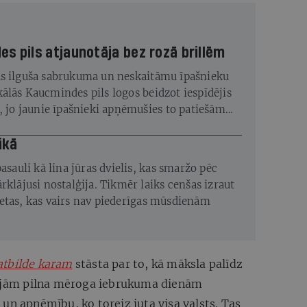
s pils atjaunotāja bez rozā brillēm
s ilguša sabrukuma un neskaitāmu īpašnieku
ālās Kaucmindes pils logos beidzot iespīdējis
s, jo jaunie īpašnieki apņēmušies to patiešām
ikā
pasauli kā lina jūras dvielis, kas smaržo pēc
rklājusi nostalģija. Tikmēr laiks cenšas izraut
etas, kas vairs nav piederīgas mūsdienām
atbilde karam
stāsta par to, kā māksla palīdz
rmajām pilna mēroga iebrukuma dienām
un apņēmību, ko toreiz juta visa valsts. Tas