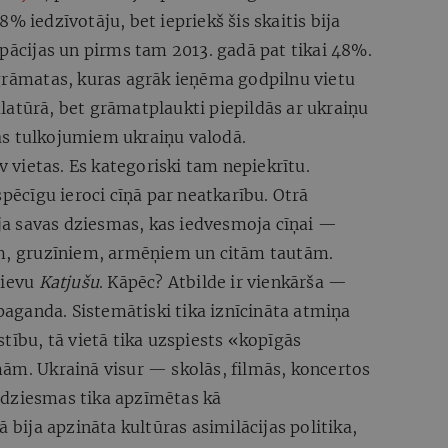
% iedzīvotāju, bet iepriekš šis skaitis bija
cijas un pirms tam 2013. gadā pat tikai 48%.
 grāmatas, kuras agrāk ieņēma godpilnu vietu
latūrā, bet grāmatplaukti piepildās ar ukraiņu
as tulkojumiem ukraiņu valodā.
av vietas. Es kategoriski tam nepiekrītu.
spēcīgu ieroci cīņā par neatkarību. Otrā
bija savas dziesmas, kas iedvesmoja cīņai —
em, gruzīniem, armēņiem un citām tautām.
rievu
Katjušu
. Kāpēc? Atbilde ir vienkārša —
ganda. Sistemātiski tika iznīcināta atmiņa
tību, tā vietā tika uzspiests «kopīgās
mām. Ukrainā visur — skolās, filmās, koncertos
 dziesmas tika apzīmētas kā
ā bija apzināta kultūras asimilācijas politika,