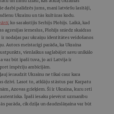
matu un filmu izlasi, kas atklāj Ukrainas
ie darbi palīdzēs jums, mani latviešu lasītāji,
sdienu Ukrainu un tās kultūras kodu.
ārti
, ko sarakstījis Serhijs Plohijs. Laikā, kad
as agresijas iemeslus, Plohijs sniedz skaidras
s ir nodaļas par ukraiņu identitātes veidošanos
ņu. Autors meistarīgi parāda, ka Ukraina
rustpunkts, vienlaikus saglabājot savu unikālo
 var būt īpaši tuva, jo arī Latvija ir
 pret impēriju ambīcijām.
ļauj ieraudzīt Ukrainu ne tikai caur kara
as dzīvi. Lasot to, atklāju stāstus par Karpatu
ām, Azovas grieķiem. Šī ir Ukraina, kuru reti
 autentiska. Īpaši iesaku pievērst uzmanību
ās parāda, cik dziļa un daudzslāņaina var būt