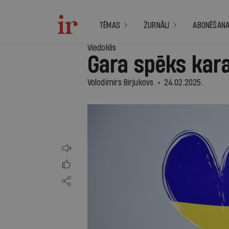
TĒMAS
ŽURNĀLI
ABONĒŠAN
Viedoklis
Gara spēks kara
Volodimirs Birjukovs
24.02.2025.