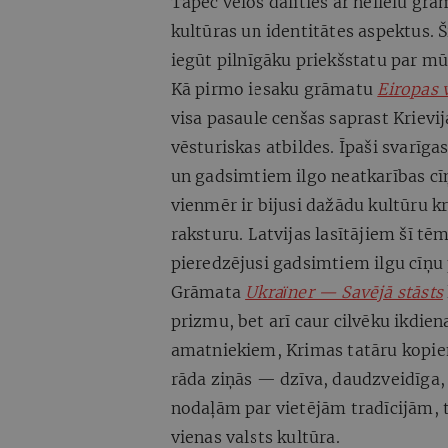
Tāpēc vēlos dalīties ar nelielu grā
kultūras un identitātes aspektus. Š
iegūt pilnīgāku priekšstatu par mū
Kā pirmo iesaku grāmatu
Eiropas v
visa pasaule cenšas saprast Krievij
vēsturiskas atbildes. Īpaši svarīga
un gadsimtiem ilgo neatkarības cī
vienmēr ir bijusi dažādu kultūru k
raksturu. Latvijas lasītājiem šī tēma
pieredzējusi gadsimtiem ilgu cīņu
Grāmata
Ukraїner — Savējā stāsts
prizmu, bet arī caur cilvēku ikdien
amatniekiem, Krimas tatāru kopien
rāda ziņās — dzīva, daudzveidīga,
nodaļām par vietējām tradīcijām, t
vienas valsts kultūra.