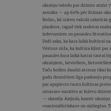
ukraiņu valodu par dzimto atzīst 78
zemāks — ap 60% pēc Krimas okupā
Redzu, kā krievu valodā rakstītās
plauktos, tagad tiek nodotas maku
izdevumiem un pasaules literatūr
Daži saka, ka kara laikā kultūrai n
Vēsture rāda, ka kultūra kļūst par 
pasaules kara laikā katrai tautai 
ukraiņiem, latviešiem, lietuvieši
Taču šodien daudzi atceras tikai k
gadu desmitiem ilga padomju propa
par apspiesto tautu kultūras pretes
uzvaras» naratīvs ar krievu dzies
— skanēja
Katjuša
, kamēr ukraiņu
«nacionālistiskas» un aizliegtas. T