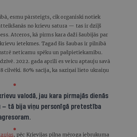
bā, esmu pārsteigts, cik organiski notiek
tteikšanās no krievu satura — tas ir dziļš
ess. Atceros, kā pirms kara daži šaubījās par
krievu ietekmes. Tagad šīs šaubas ir pilnībā
strē neticamu spēku un pašpietiekamību.
dzīvē. 2022. gada aprīlī es veicu aptauju savā
8 cilvēki. 80% sacīja, ka saziņai lieto ukraiņu
krievu valodā, jau kara pirmajās dienās
 — tā bija viņu personīgā pretestība
agresoram.
taujas
, pēc Krievijas pilna mēroga iebrukuma