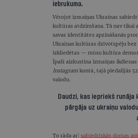
iebrukuma.
Vērojot izmaiņas Ukrainas sabiedrī
kultūras atdzimšana. Tā nav tikai a
savas identitātes apzināšanās proc
Ukrainas kultūras dzīvotspēju bez 
izkliedētas — mūsu kultūra demon
Īpaši aizkustina izmaiņas ikdienas 
Instagram
kontā, tajā piedalījās 52
valodu.
Daudzi, kas iepriekš runāja 
pārgāja uz ukraiņu valodu
To rāda arī
sabiedriskās domas ap