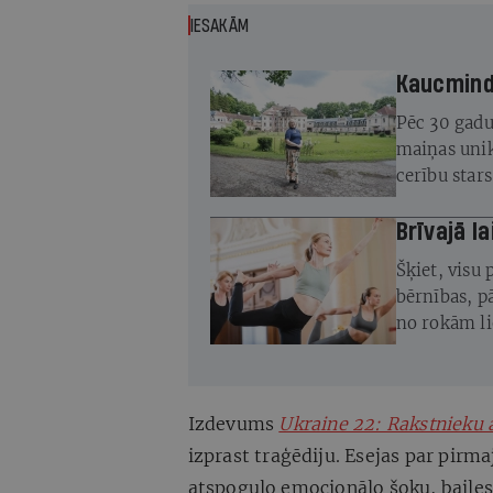
IESAKĀM
Kaucminde
Pēc 30 gadu
maiņas unik
cerību star
atjaunot
Brīvajā la
Šķiet, visu 
bērnības, pā
no rokām li
Izdevums
Ukraine 22: Rakstnieku 
izprast traģēdiju. Esejas par pi
atspoguļo emocionālo šoku, bailes 