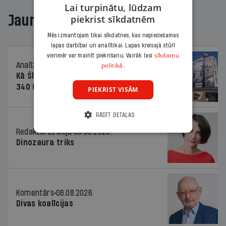
Lai turpinātu, lūdzam
Jaunākajā žurnālā
piekrist sīkdatnēm
Mēs izmantojam tikai sīkdatnes, kas nepieciešamas
lapas darbībai un analītikai. Lapas kreisajā stūrī
sīkdatņu
vienmēr var mainīt piekrišanu. Vairāk lasi
Analīze
06.08.2026.
politikā.
Kā Šlesera partija palika nesodīta par
340 000 vērtu reklāmas kampaņu
PIEKRIST VISĀM
RĀDĪT DETAĻAS
Redaktores sleja
06.08.2026.
Dinozaura triks
Komentārs
06.08.2026.
Divas koalīcijas