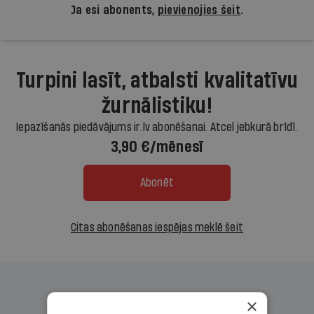
Ja esi abonents,
pievienojies šeit
.
Turpini lasīt, atbalsti kvalitatīvu
žurnālistiku!
Iepazīšanās piedāvājums ir.lv abonēšanai. Atcel jebkurā brīdī.
3,90 €/mēnesī
Abonēt
Citas abonēšanas iespējas meklē šeit
×