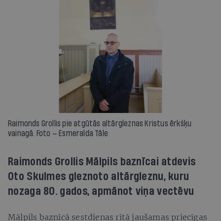
Raimonds Grollis pie atgūtās altārgleznas Kristus ērkšķu
vainagā. Foto — Esmeralda Tāle
Raimonds Grollis Mālpils baznīcai atdevis
Oto Skulmes gleznoto altārgleznu, kuru
nozaga 80. gados, apmānot viņa vectēvu
Mālpils baznīcā sestdienas rītā jaušamas priecīgas