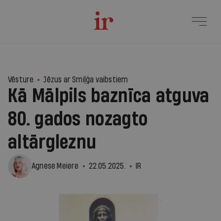
3
Vēsture
Jēzus ar Smiļģa vaibstiem
Kā Mālpils baznīca atguva
80. gados nozagto
altārgleznu
Agnese Meiere
22.05.2025.
IR