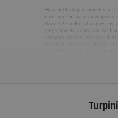
Mana sūtība šajā pasaulē ir skatīt
darīt arī citus, saka televīzijas u
Gavare. Šis rudens viņai izvērties
pārgājienā aiz polārā loka, kas li
vērtīgām atziņām, bet tagad ik ne
televīzijas ekrānos Latvijā pēc va
satīra. Tā prasa ne tikai uzdrīkstē
pārredzēt laukumu un pārzināt aiz
Turpini