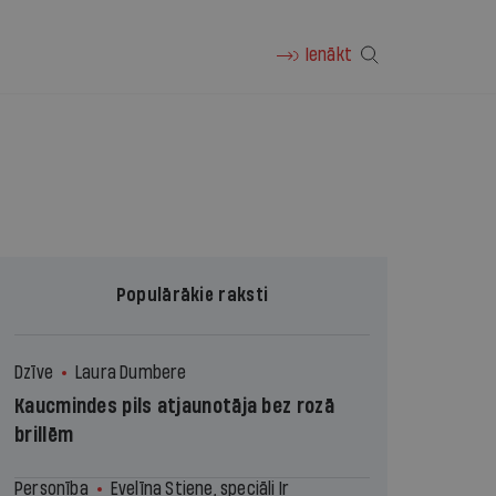
Ienākt
Populārākie raksti
Dzīve
Laura Dumbere
Kaucmindes pils atjaunotāja bez rozā
brillēm
Personība
Evelīna Stiene, speciāli Ir