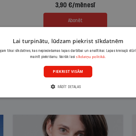
3,90 €/mēnesī
Abonēt
Lai turpinātu, lūdzam piekrist sīkdatnēm
Citas abonēšanas iespējas meklē šeit
am tikai sīkdatnes, kas nepieciešamas lapas darbībai un analītikai. Lapas kreisajā stūr
sīkdatņu politikā.
mainīt piekrišanu. Vairāk lasi
PIEKRIST VISĀM
RĀDĪT DETAĻAS