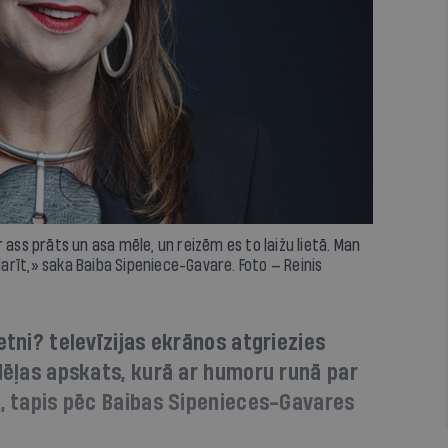
 ass prāts un asa mēle, un reizēm es to laižu lietā. Man
 darīt,» saka Baiba Sipeniece-Gavare. Foto — Reinis
etni? televīzijas ekrānos atgriezies
edēļas apskats, kurā ar humoru runā par
ā, tapis pēc Baibas Sipenieces-Gavares