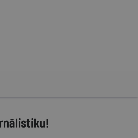
rnālistiku!
.