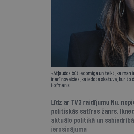
«Atļaušos būt iedomīga un teikt, ka man ir
ir arī noveicies, ka iedota skatuve, kur to
Hofmanis
Līdz ar TV3 raidījumu Nu, nopi
politiskās satīras žanrs. Ikn
aktuālo politikā un sabiedrīb
ierosinājuma