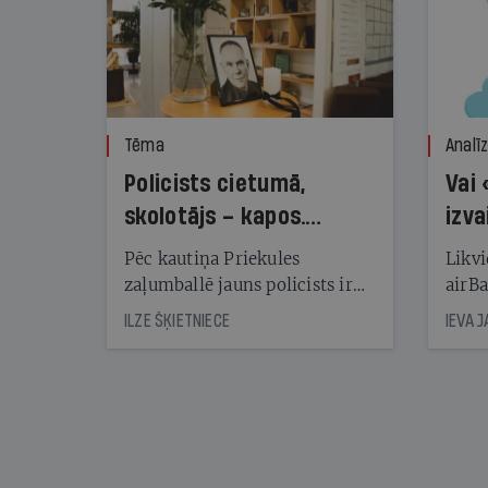
Tēma
Analī
Policists cietumā,
Vai 
skolotājs – kapos.
izva
Reibuma cena Priekulē
Pēc kautiņa Priekules
Likvi
zaļumballē jauns policists ir
airBa
nonācis cietumā, bet
oblig
ILZE ŠĶIETNIECE
IEVA 
cienījams pedagogs — kapos.
šone
Tik traģiska ir izrādījusies
lemša
divu promiļu reibuma cena
draud
sama
kas j
pirm