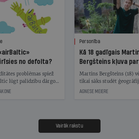
ze
Personība
«airBaltic»
Kā 18 gadīgais Marti
irīsies no defolta?
Bergšteins kļuva par
laika ziņu seju?
ditātes problēmas spiež
Martins Bergšteins (18) v
ltic lūgt palīdzību dārgo
tikai sāks studēt ģeogrāfi
āciju turētājiem, taču
bet viņa sacītajam jau uzt
JAKONE
AGNESE MEIERE
dēļ nebija kvoruma
tūkstošiem laika ziņu ska
nai. Vai lidsabiedrībai
Latvijā. Aiz dažām minū
 defolts, ja tā nespēs
televīzijas ēterā ir 11 gadi
ksāt augstos procentus,
uzcītīga darba, mammas
āpārskaita jau trīs dienas
atbalsts un drosme turpi
Vairāk rakstu
s nākamās sapulces
meteovērojumus arī tad, 