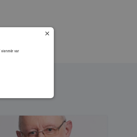
×
ī vienmēr var