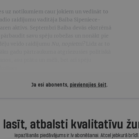
ies uz notikumiem caur jokiem un vedināt to
n radio raidījumu vadītāja Baiba Sipeniece-
 varen aktīvs. Septembrī Baiba devās ekstrēmā
ka pārbaudīt savu spēju robežas un nonākt pie
dēļu veido raidījumu
Nu, nopietni?
Līdz ar to
irāku gadu pārtraukuma atgriezusies politiskā
šanos, asu prātu un mēli, bet arī spēju
kulises.
Ja esi abonents,
pievienojies šeit
.
 lasīt, atbalsti kvalitatīvu žu
Iepazīšanās piedāvājums ir.lv abonēšanai. Atcel jebkurā brīdī