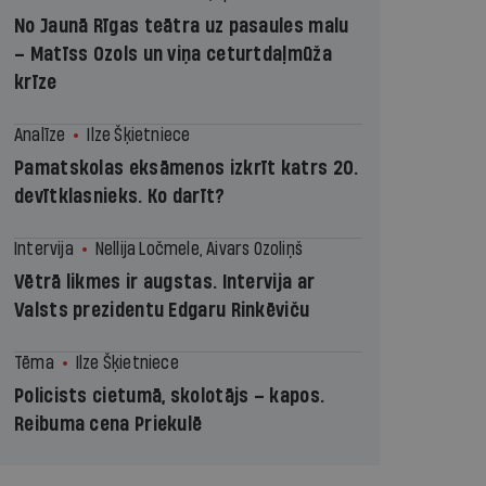
No Jaunā Rīgas teātra uz pasaules malu
– Matīss Ozols un viņa ceturtdaļmūža
krīze
Analīze
Ilze Šķietniece
Pamatskolas eksāmenos izkrīt katrs 20.
devītklasnieks. Ko darīt?
Intervija
Nellija Ločmele, Aivars Ozoliņš
Vētrā likmes ir augstas. Intervija ar
Valsts prezidentu Edgaru Rinkēviču
Tēma
Ilze Šķietniece
Policists cietumā, skolotājs – kapos.
Reibuma cena Priekulē