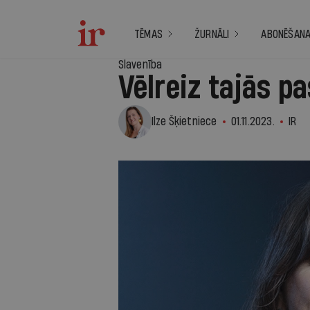
TĒMAS
ŽURNĀLI
ABONĒŠAN
Slavenība
Vēlreiz tajās p
Ilze Šķietniece
01.11.2023.
IR