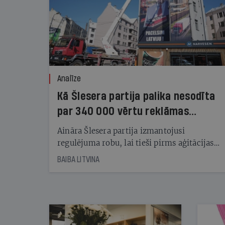
Analīze
Kā Šlesera partija palika nesodīta
par 340 000 vērtu reklāmas
kampaņu
Aināra Šlesera partija izmantojusi
regulējuma robu, lai tieši pirms aģitācijas
starta izreklamētos par summu, kas
BAIBA LITVINA
pārsniedz trešdaļu no likumīgi atļautajiem
kampaņas tēriņiem. KNAB pārkāpumus
nekonstatē