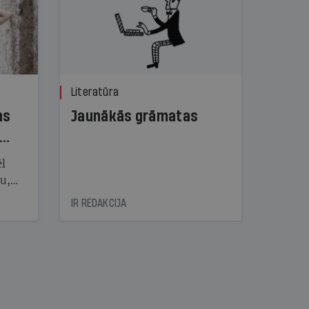
Literatūra
ns
Jaunākās grāmatas
ēl
ju,
icas
IR REDAKCIJA
tītāju
tēm
nāt
kad