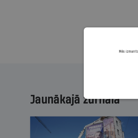
Mēs izmantoj
Jaunākajā žurnālā