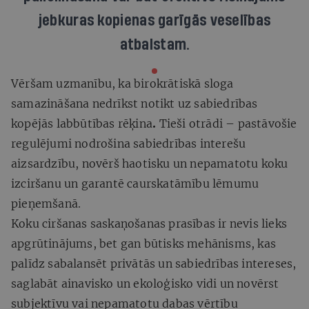
jebkuras kopienas garīgās veselības
atbalstam.
Vēršam uzmanību, ka birokrātiskā sloga
samazināšana nedrīkst notikt uz sabiedrības
kopējās labbūtības rēķina
.
Tieši otrādi – pastāvošie
regulējumi nodrošina sabiedrības interešu
aizsardzību, novērš haotisku un nepamatotu koku
izciršanu un garantē caurskatāmību lēmumu
pieņemšanā.
Koku ciršanas saskaņošanas prasības ir nevis lieks
apgrūtinājums, bet gan būtisks mehānisms, kas
palīdz sabalansēt privātās un sabiedrības intereses,
saglabāt ainavisko un ekoloģisko vidi un novērst
subjektīvu vai nepamatotu dabas vērtību