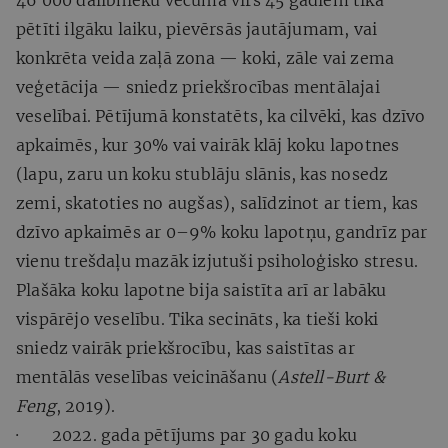
pētīti ilgāku laiku, pievērsās jautājumam, vai
konkrēta veida zaļā zona — koki, zāle vai zema
veģetācija — sniedz priekšrocības mentālajai
veselībai. Pētījumā konstatēts, ka cilvēki, kas dzīvo
apkaimēs, kur 30% vai vairāk klāj koku lapotnes
(lapu, zaru un koku stublāju slānis, kas nosedz
zemi, skatoties no augšas), salīdzinot ar tiem, kas
dzīvo apkaimēs ar 0–9% koku lapotņu, gandrīz par
vienu trešdaļu mazāk izjutuši psiholoģisko stresu.
Plašāka koku lapotne bija saistīta arī ar labāku
vispārējo veselību. Tika secināts, ka tieši koki
sniedz vairāk priekšrocību, kas saistītas ar
mentālās veselības veicināšanu (
Astell-Burt &
Feng
, 2019).
· 2022. gada pētījums par 30 gadu koku