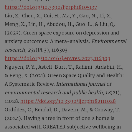
https://doi.org/10.3390/ijerph18105137
Liu, Z., Chen, X., Cui, H., Ma, Y., Gao, N., Li, X.,
Meng, X., Lin, H., Abudou, H., Guo, L., & Liu, Q.
(2023). Green space exposure on depression and
anxiety outcomes: A meta-analysis.
Environmental
research
,
231
(Pt 3), 116303.
https://doi.org/10.1016/j.envres.2023.116303
Nguyen, P. Y., Astell-Burt, T., Rahimi-Ardabili, H.,
& Feng, X. (2021). Green Space Quality and Health:
A Systematic Review.
International journal of
environmental research and public health
,
18
(21),
11028.
https://doi.org/10.3390/ijerph182111028
Ordóñez, C., Kendal, D., Davern, M., & Conway, T.
(2024). Having a tree in front of one's home is
associated with GREATER subjective wellbeing in