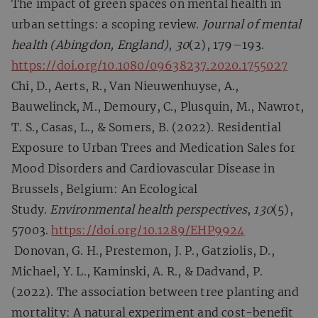
The impact of green spaces on mental health in
urban settings: a scoping review.
Journal of mental
health (Abingdon, England)
,
30
(2), 179–193.
https://doi.org/10.1080/09638237.2020.1755027
Chi, D., Aerts, R., Van Nieuwenhuyse, A.,
Bauwelinck, M., Demoury, C., Plusquin, M., Nawrot,
T. S., Casas, L., & Somers, B. (2022). Residential
Exposure to Urban Trees and Medication Sales for
Mood Disorders and Cardiovascular Disease in
Brussels, Belgium: An Ecological
Study.
Environmental health perspectives
,
130
(5),
57003.
https://doi.org/10.1289/EHP9924
Donovan, G. H., Prestemon, J. P., Gatziolis, D.,
Michael, Y. L., Kaminski, A. R., & Dadvand, P.
(2022). The association between tree planting and
mortality: A natural experiment and cost-benefit