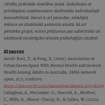
cilvēku psihiskās veselības jomā. Sadarbojas ar
privātajiem uzņēmumiem darbinieku individuālajā
konsultēšanā. Inesei ir arī pieredze, strādājot
lektora un zinātniskā asistenta amatā, kā arī
pētnieku grupā, veicot pētījumus par sabiedriski un
zinātniski nozīmīgām tēmām psiholoģijas zinātnē.
Atsauces
Astell-Burt, T., & Feng, X. (2019). Association of
Urban Green Space With Mental Health and General
Health Among Adults in Australia.
JAMA network
open
,
2
(7), e198209.
https://doi.org/10.1001/jamanetworkopen.2019.8209
Callaghan, A., McCombe, G., Harrold, A., McMeel,
C., Mills, G., Moore-Cherry, N., & Cullen, W. (2021).