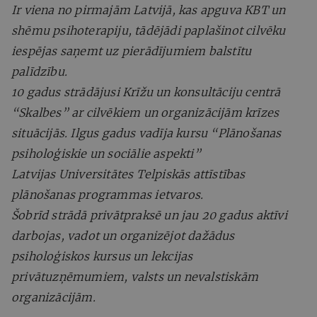
Ir viena no pirmajām Latvijā, kas apguva KBT un
shēmu psihoterapiju, tādējādi paplašinot cilvēku
iespējas saņemt uz pierādījumiem balstītu
palīdzību.
10 gadus strādājusi Krīžu un konsultāciju centrā
“Skalbes” ar cilvēkiem un organizācijām krīzes
situācijās. Ilgus gadus vadīja kursu “Plānošanas
psiholoģiskie un sociālie aspekti”
Latvijas Universitātes Telpiskās attīstības
plānošanas programmas ietvaros.
Šobrīd strādā privātpraksē un jau 20 gadus aktīvi
darbojas, vadot un organizējot dažādus
psiholoģiskos kursus un lekcijas
privātuzņēmumiem, valsts un nevalstiskām
organizācijām.