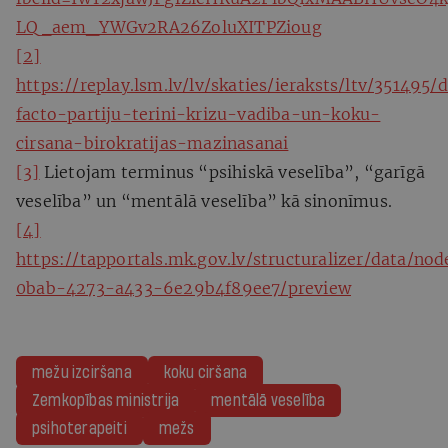
LQ_aem_YWGv2RA26ZoluXITPZioug
[2]
https://replay.lsm.lv/lv/skaties/ieraksts/ltv/351495/
facto-partiju-terini-krizu-vadiba-un-koku-
cirsana-birokratijas-mazinasanai
[3]
Lietojam terminus “psihiskā veselība”, “garīgā
veselība” un “mentālā veselība” kā sinonīmus.
[4]
https://tapportals.mk.gov.lv/structuralizer/data/n
0bab-4273-a433-6e29b4f89ee7/preview
mežu izciršana
koku ciršana
Zemkopības ministrija
mentālā veselība
psihoterapeiti
mežs