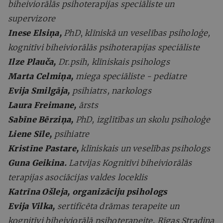
biheiviorālās psihoterapijas speciāliste un
supervizore
Inese Elsiņa,
PhD
,
klīniskā un veselības psiholoģe,
kognitīvi biheiviorālās psihoterapijas speciāliste
Ilze Plauča,
Dr.psih, klīniskais psihologs
Marta Celmiņa,
miega speciāliste - pediatre
Evija Smilgāja,
psihiatrs, narkologs
Laura Freimane,
ārsts
Sabīne Bērziņa,
PhD, izglītības un skolu psiholoģe
Liene Sīle,
psihiatre
Kristīne Pastare,
klīniskais un veselības psihologs
Guna Geikina.
Latvijas Kognitīvi biheiviorālās
terapijas asociācijas valdes loceklis
Katrīna Ošleja, organizāciju psihologs
Evija Vilka,
sertificēta drāmas terapeite un
kognitīvi biheiviorālā psihoterapeite, Rīgas Stradiņa