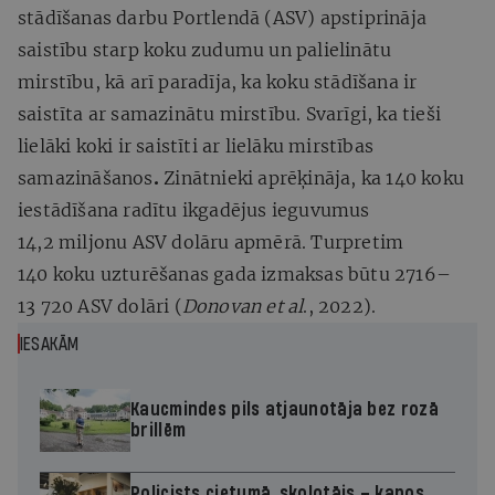
stādīšanas darbu Portlendā (ASV) apstiprināja
saistību starp koku zudumu un palielinātu
mirstību, kā arī paradīja, ka koku stādīšana ir
saistīta ar samazinātu mirstību. Svarīgi, ka tieši
lielāki koki ir saistīti ar lielāku mirstības
samazināšanos
.
Zinātnieki aprēķināja, ka 140 koku
iestādīšana radītu ikgadējus ieguvumus
14,2 miljonu ASV dolāru apmērā. Turpretim
140 koku uzturēšanas gada izmaksas būtu 2716–
13 720 ASV dolāri (
Donovan et al
., 2022).
IESAKĀM
Kaucmindes pils atjaunotāja bez rozā
brillēm
Policists cietumā, skolotājs – kapos.