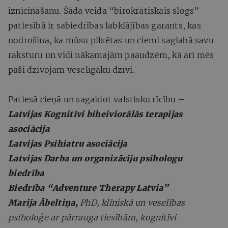
iznīcināšanu. Šāda veida “birokrātiskais slogs”
patiesībā ir sabiedrības labklājības garants, kas
nodrošina, ka mūsu pilsētas un ciemi saglabā savu
raksturu un vidi nākamajām paaudzēm, kā arī mēs
paši dzīvojam veselīgāku dzīvi.
Patiesā cieņā un sagaidot valstisku rīcību –
Latvijas Kognitīvi biheiviorālās terapijas
asociācija
Latvijas Psihiatru asociācija
Latvijas Darba un organizāciju psihologu
biedrība
Biedrība “Adventure Therapy Latvia”
Marija Ābeltiņa,
PhD, klīniskā un veselības
psiholoģe ar pārrauga tiesībām, kognitīvi