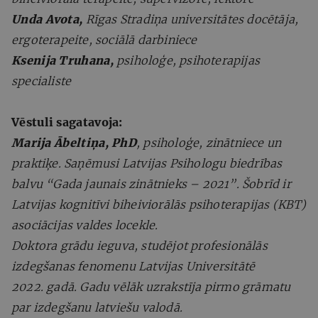
Unda Avota,
Rīgas Stradiņa universitātes docētāja,
ergoterapeite, sociālā darbiniece
Ksenija Truhana,
psiholoģe, psihoterapijas
specialiste
Vēstuli sagatavoja:
Marija Ābeltiņa, PhD
, psiholoģe, zinātniece un
praktiķe. Saņēmusi Latvijas Psihologu biedrības
balvu “Gada jaunais zinātnieks – 2021”. Šobrīd ir
Latvijas kognitīvi biheiviorālās psihoterapijas (KBT)
asociācijas valdes locekle.
Doktora grādu ieguva, studējot profesionālās
izdegšanas fenomenu Latvijas Universitātē
2022. gadā. Gadu vēlāk uzrakstīja pirmo grāmatu
par izdegšanu latviešu valodā.