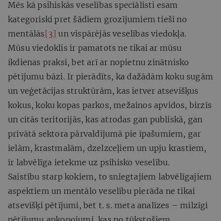
Mēs kā psihiskās veselības speciālisti esam
kategoriski pret šādiem grozījumiem tieši no
mentālās
[3]
un vispārējās veselības viedokļa.
Mūsu viedoklis ir pamatots ne tikai ar mūsu
ikdienas praksi, bet arī ar nopietnu zinātnisko
pētījumu bāzi. Ir pierādīts, ka dažādām koku sugām
un veģetācijas struktūrām, kas ietver atsevišķus
kokus, koku kopas parkos, mežainos apvidos, birzīs
un citās teritorijās, kas atrodas gan publiskā, gan
privātā sektora pārvaldījumā pie īpašumiem, gar
ielām, krastmalām, dzelzceļiem un upju krastiem,
ir labvēlīga ietekme uz psihisko veselību.
Saistību starp kokiem, to sniegtajiem labvēlīgajiem
aspektiem un mentālo veselību pierāda ne tikai
atsevišķi pētījumi, bet t. s. meta analīzes – milzīgi
pētījumu apkopojumi, kas no tūkstošiem