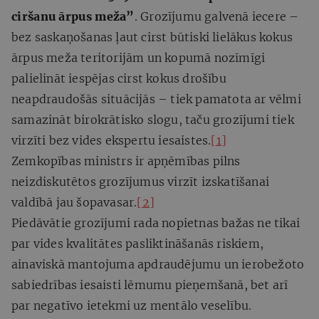
ciršanu ārpus meža”
. Grozījumu galvenā iecere –
bez saskaņošanas ļaut cirst būtiski lielākus kokus
ārpus meža teritorijām un kopumā nozīmīgi
palielināt iespējas cirst kokus drošību
neapdraudošās situācijās – tiek pamatota ar vēlmi
samazināt birokrātisko slogu, taču grozījumi tiek
virzīti bez vides ekspertu iesaistes.
[1]
Zemkopības ministrs ir apņēmības pilns
neizdiskutētos grozījumus virzīt izskatīšanai
valdībā jau šopavasar.
[2]
Piedāvātie grozījumi rada nopietnas bažas ne tikai
par vides kvalitātes pasliktināšanās riskiem,
ainaviskā mantojuma apdraudējumu un ierobežoto
sabiedrības iesaisti lēmumu pieņemšanā, bet arī
par negatīvo ietekmi uz mentālo veselību.