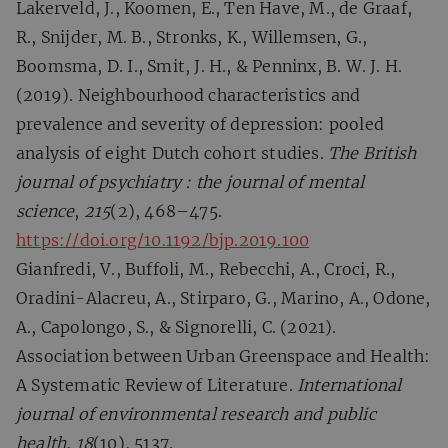
Lakerveld, J., Koomen, E., Ten Have, M., de Graaf,
R., Snijder, M. B., Stronks, K., Willemsen, G.,
Boomsma, D. I., Smit, J. H., & Penninx, B. W. J. H.
(2019). Neighbourhood characteristics and
prevalence and severity of depression: pooled
analysis of eight Dutch cohort studies.
The British
journal of psychiatry : the journal of mental
science
,
215
(2), 468–475.
https://doi.org/10.1192/bjp.2019.100
Gianfredi, V., Buffoli, M., Rebecchi, A., Croci, R.,
Oradini-Alacreu, A., Stirparo, G., Marino, A., Odone,
A., Capolongo, S., & Signorelli, C. (2021).
Association between Urban Greenspace and Health:
A Systematic Review of Literature.
International
journal of environmental research and public
health
,
18
(10), 5137.