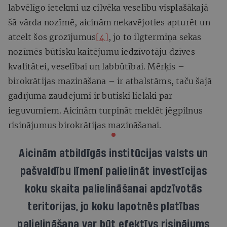
labvēlīgo ietekmi uz cilvēka veselību visplašākajā
šā vārda nozīmē,
aicinām nekavējoties apturēt un
atcelt šos grozījumus
[4]
, jo to ilgtermiņa sekas
nozīmēs būtisku kaitējumu iedzīvotāju dzīves
kvalitātei, veselībai un labbūtībai. Mērķis –
birokrātijas mazināšana – ir atbalstāms, taču šajā
gadījumā zaudējumi ir būtiski lielāki par
ieguvumiem. Aicinām turpināt meklēt jēgpilnus
risinājumus birokrātijas mazināšanai.
Aicinām atbildīgās institūcijas valsts un
pašvaldību līmenī palielināt investīcijas
koku skaita palielināšanai apdzīvotās
teritorijas, jo koku lapotnēs platības
palielināšana var būt efektīvs risinājums