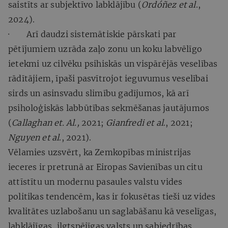
saistīts ar subjektīvo labklājību (
Ordóñez et al
.,
2024).
· Arī daudzi sistemātiskie pārskati par
pētījumiem uzrāda zaļo zonu un koku labvēlīgo
ietekmi uz cilvēku psihiskās un vispārējās veselības
rādītājiem, īpaši pasvītrojot ieguvumus veselībai
sirds un asinsvadu slimību gadījumos, kā arī
psiholoģiskās labbūtības sekmēšanas jautājumos
(
Callaghan et. Al.,
2021;
Gianfredi et al
., 2021;
Nguyen et al
., 2021).
Vēlamies uzsvērt, ka Zemkopības ministrijas
ieceres ir pretrunā ar Eiropas Savienības un citu
attīstītu un modernu pasaules valstu vides
politikas tendencēm, kas ir fokusētas tieši uz vides
kvalitātes uzlabošanu un saglabāšanu kā veselīgas,
labklājīgas, ilgtspējīgas valsts un sabiedrības