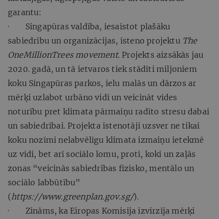
garantu:
· Singapūras valdība, iesaistot plašāku
sabiedrību un organizācijas, īsteno projektu
The
OneMillionTrees movement
. Projekts aizsākās jau
2020. gadā, un tā ietvaros tiek stādīti miljoniem
koku Singapūras parkos, ielu malās un dārzos ar
mērķi uzlabot urbāno vidi un veicināt vides
noturību pret klimata pārmaiņu radīto stresu dabai
un sabiedrībai. Projekta īstenotāji uzsver ne tikai
koku nozīmi nelabvēlīgu klimata izmaiņu ietekmē
uz vidi, bet arī sociālo lomu, proti, koki un zaļās
zonas “veicinās sabiedrības fizisko, mentālo un
sociālo labbūtību”
(
https://www.greenplan.gov.sg/
).
· Zināms, ka Eiropas Komisija izvirzīja mērķi