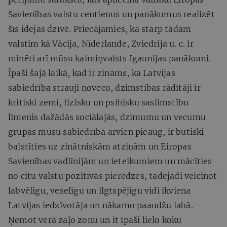
Savienības valstu centienus un panākumus realizēt
šīs idejas dzīvē. Priecājamies, ka starp tādām
valstīm kā Vācija, Nīderlande, Zviedrija u. c. ir
minēti arī mūsu kaimiņvalsts Igaunijas panākumi.
Īpaši šajā laikā, kad ir zināms, ka Latvijas
sabiedrība strauji noveco, dzimstības rādītāji ir
kritiski zemi, fizisku un psihisku saslimstību
līmenis dažādās sociālajās, dzimumu un vecumu
grupās mūsu sabiedrībā arvien pieaug, ir būtiski
balstīties uz zinātniskām atziņām un Eiropas
Savienības vadlīnijām un ieteikumiem un mācīties
no citu valstu pozitīvās pieredzes, tādējādi veicinot
labvēlīgu, veselīgu un ilgtspējīgu vidi ikviena
Latvijas iedzīvotāja un nākamo paaudžu labā.
Ņemot vērā zaļo zonu un it īpaši lielo koku