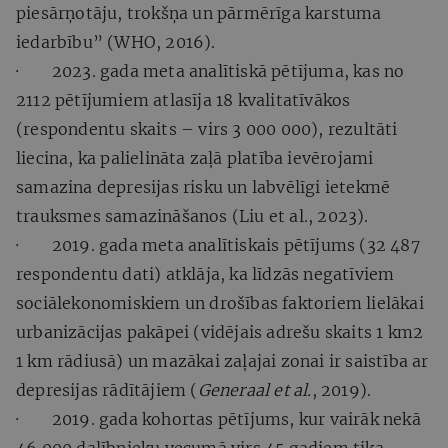
piesārņotāju, trokšņa un pārmērīga karstuma
iedarbību” (WHO, 2016).
· 2023. gada meta analītiskā pētījuma, kas no
2112 pētījumiem atlasīja 18 kvalitatīvākos
(respondentu skaits – virs 3 000 000), rezultāti
liecina, ka palielināta zaļā platība ievērojami
samazina depresijas risku un labvēlīgi ietekmē
trauksmes samazināšanos (Liu et al., 2023).
· 2019. gada meta analītiskais pētījums (32 487
respondentu dati) atklāja, ka līdzās negatīviem
sociālekonomiskiem un drošības faktoriem lielākai
urbanizācijas pakāpei (vidējais adrešu skaits 1 km2
1 km rādiusā) un mazākai zaļajai zonai ir saistība ar
depresijas rādītājiem (
Generaal et al.
, 2019).
· 2019. gada kohortas pētījums, kur vairāk nekā
46 000 dalībnieku vecumā virs 45 gadiem tika