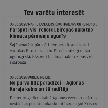
Tev varētu interesēt
06.08.2026
MARKS LANDLERS, ČIKO HARLANS UN REIMONDS DŽUNS, © THE NEW YORK TIMES NEWS SERVICE
Pārspēti visi rekordi. Eiropas nākotne
klimata pārmaiņu ugunīs
Šajā vasarā ir pārspēti temperatūras rekordi
vairākās Eiropas valstīs. Plosās milzīgi mežu
ugunsgrēki. Eksperti brīdina: nākotne būs vēl
skarbāka
06.08.2026
AGNESE MEIERE
No purva līdz paradīzei – Aglonas
Karaļa kalns un tā radītāji
Pirms 20 gadiem kalnā Aglonas ezera krastā tika
uzstādītas pirmās koka skulptūras, tagad Kristus