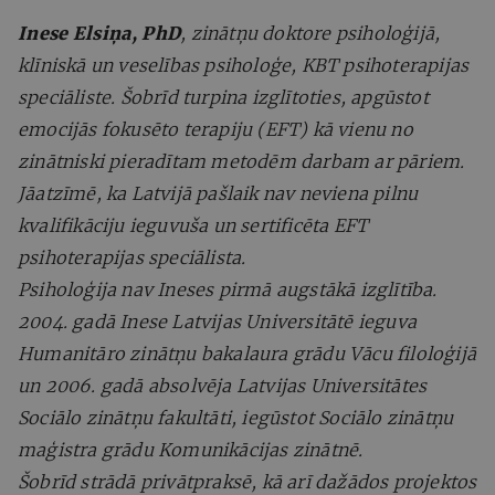
Inese Elsiņa, PhD
, zinātņu doktore psiholoģijā,
klīniskā un veselības psiholoģe, KBT psihoterapijas
speciāliste. Šobrīd turpina izglītoties, apgūstot
emocijās fokusēto terapiju (EFT) kā vienu no
zinātniski pieradītam metodēm darbam ar pāriem.
Jāatzīmē, ka Latvijā pašlaik nav neviena pilnu
kvalifikāciju ieguvuša un sertificēta EFT
psihoterapijas speciālista.
Psiholoģija nav Ineses pirmā augstākā izglītība.
2004. gadā Inese Latvijas Universitātē ieguva
Humanitāro zinātņu bakalaura grādu Vācu filoloģijā
un 2006. gadā absolvēja Latvijas Universitātes
Sociālo zinātņu fakultāti, iegūstot Sociālo zinātņu
maģistra grādu Komunikācijas zinātnē.
Šobrīd strādā privātpraksē, kā arī dažādos projektos