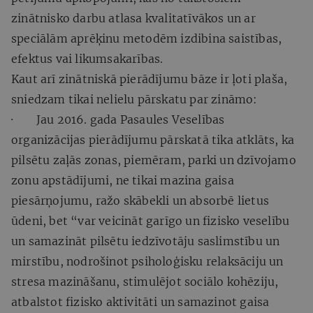
zinātnisko darbu atlasa kvalitatīvākos un ar
speciālām aprēķinu metodēm izdibina saistības,
efektus vai likumsakarības.
Kaut arī zinātniskā pierādījumu bāze ir ļoti plaša,
sniedzam tikai nelielu pārskatu par zināmo:
· Jau 2016. gada Pasaules Veselības
organizācijas pierādījumu pārskatā tika atklāts, ka
pilsētu zaļās zonas, piemēram, parki un dzīvojamo
zonu apstādījumi, ne tikai mazina gaisa
piesārņojumu, ražo skābekli un absorbē lietus
ūdeni, bet “var veicināt garīgo un fizisko veselību
un samazināt pilsētu iedzīvotāju saslimstību un
mirstību, nodrošinot psiholoģisku relaksāciju un
stresa mazināšanu, stimulējot sociālo kohēziju,
atbalstot fizisko aktivitāti un samazinot gaisa