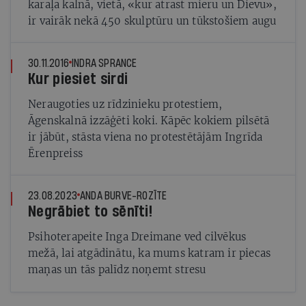
karaļa kalnā, vietā, «kur atrast mieru un Dievu»,
ir vairāk nekā 450 skulptūru un tūkstošiem augu
30.11.2016
INDRA SPRANCE
Kur piesiet sirdi
Neraugoties uz rīdzinieku protestiem,
Āgenskalnā izzāģēti koki. Kāpēc kokiem pilsētā
ir jābūt, stāsta viena no protestētājām Ingrīda
Ērenpreiss
23.08.2023
ANDA BURVE-ROZĪTE
Negrābiet to sēnīti!
Psihoterapeite Inga Dreimane ved cilvēkus
mežā, lai atgādinātu, ka mums katram ir piecas
maņas un tās palīdz noņemt stresu