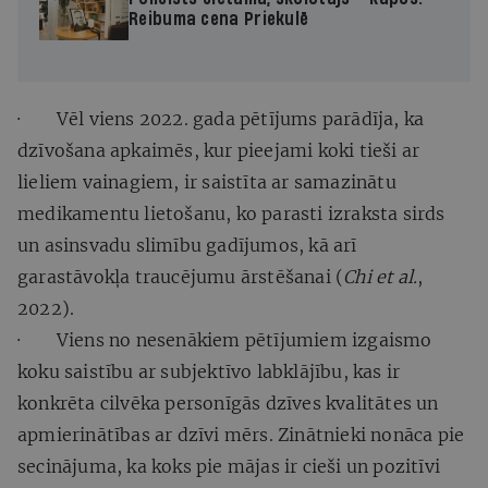
Reibuma cena Priekulē
· Vēl viens 2022. gada pētījums parādīja, ka
dzīvošana apkaimēs, kur pieejami koki tieši ar
lieliem vainagiem, ir saistīta ar samazinātu
medikamentu lietošanu, ko parasti izraksta sirds
un asinsvadu slimību gadījumos, kā arī
garastāvokļa traucējumu ārstēšanai (
Chi et al.
,
2022).
· Viens no nesenākiem pētījumiem izgaismo
koku saistību ar subjektīvo labklājību, kas ir
konkrēta cilvēka personīgās dzīves kvalitātes un
apmierinātības ar dzīvi mērs. Zinātnieki nonāca pie
secinājuma, ka koks pie mājas ir cieši un pozitīvi