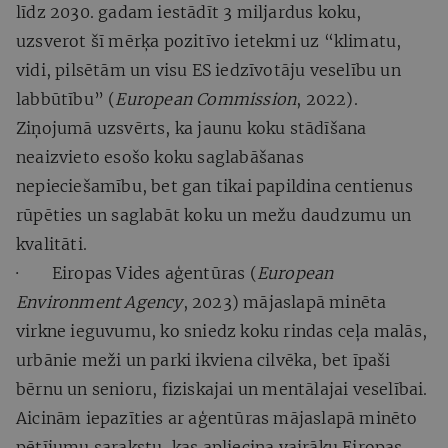
līdz 2030. gadam iestādīt 3 miljardus koku,
uzsverot šī mērķa pozitīvo ietekmi uz “klimatu,
vidi, pilsētām un visu ES iedzīvotāju veselību un
labbūtību” (
European Commission
, 2022).
Ziņojumā uzsvērts, ka jaunu koku stādīšana
neaizvieto esošo koku saglabāšanas
nepieciešamību, bet gan tikai papildina centienus
rūpēties un saglabāt koku un mežu daudzumu un
kvalitāti.
· Eiropas Vides aģentūras (
European
Environment Agency
, 2023) mājaslapā minēta
virkne ieguvumu, ko sniedz koku rindas ceļa malās,
urbānie meži un parki ikviena cilvēka, bet īpaši
bērnu un senioru, fiziskajai un mentālajai veselībai.
Aicinām iepazīties ar aģentūras mājaslapā minēto
pētījumu sarakstu, kas apliecina vairāku Eiropas