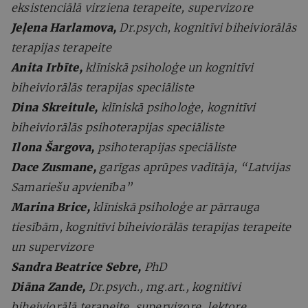
eksistenciālā virziena terapeite, supervizore
Jeļena Harlamova,
Dr.psych, kognitīvi biheiviorālās
terapijas terapeite
Anita Irbīte,
klīniskā psiholoģe un kognitīvi
biheiviorālās terapijas speciāliste
Dina Skreitule,
klīniskā psiholoģe, kognitīvi
biheiviorālās psihoterapijas speciāliste
Ilona Šargova,
psihoterapijas speciāliste
Dace Zusmane,
garīgas aprūpes vadītāja, “Latvijas
Samariešu apvienība”
Marina Brice,
klīniskā psiholoģe ar pārrauga
tiesībām, kognitīvi biheiviorālās terapijas terapeite
un supervizore
Sandra Beatrice Sebre,
PhD
Diāna Zande,
Dr.psych., mg.art., kognitīvi
biheiviorālā terapeite, supervizore, lektore