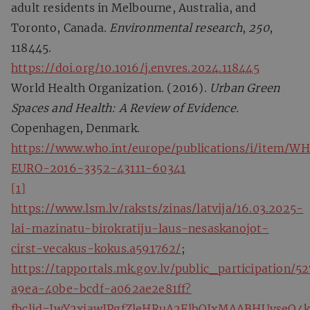
adult residents in Melbourne, Australia, and
Toronto, Canada.
Environmental research
,
250
,
118445.
https://doi.org/10.1016/j.envres.2024.118445
World Health Organization. (2016).
Urban Green
Spaces and Health: A Review of Evidence.
Copenhagen, Denmark.
https://www.who.int/europe/publications/i/item/W
EURO-2016-3352-43111-60341
[1]
https://www.lsm.lv/raksts/zinas/latvija/16.03.2025-
lai-mazinatu-birokratiju-laus-nesaskanojot-
cirst-vecakus-kokus.a591762/
;
https://tapportals.mk.gov.lv/public_participation/5
a9ea-40be-bcdf-a062ae2e81ff?
fbclid=IwY2xjawJPgfZleHRuA2FlbQIxMAABHUvseO4