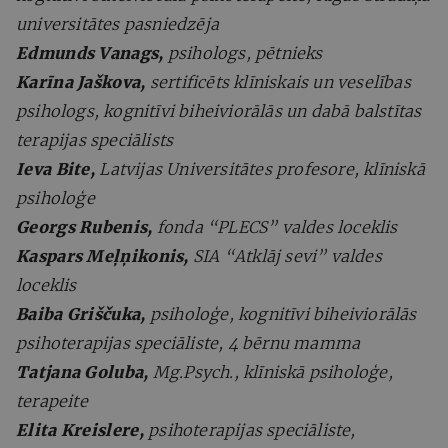
universitātes pasniedzēja
Edmunds Vanags,
psihologs, pētnieks
Karīna Jaškova,
sertificēts klīniskais un veselības
psihologs, kognitīvi biheiviorālās un dabā balstītas
terapijas speciālists
Ieva Bite,
Latvijas Universitātes profesore, klīniskā
psiholoģe
Georgs Rubenis,
fonda “PLECS” valdes loceklis
Kaspars Meļņikonis,
SIA “Atklāj sevi” valdes
loceklis
Baiba Griščuka,
psiholoģe, kognitīvi biheiviorālās
psihoterapijas speciāliste, 4 bērnu mamma
Tatjana Goluba,
Mg.Psych., klīniskā psiholoģe,
terapeite
Elita Kreislere,
psihoterapijas speciāliste,