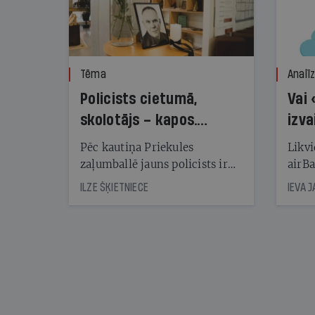
Tēma
Analī
Policists cietumā,
Vai 
skolotājs – kapos.
izva
Reibuma cena Priekulē
Pēc kautiņa Priekules
Likvi
zaļumballē jauns policists ir
airBa
nonācis cietumā, bet
oblig
ILZE ŠĶIETNIECE
IEVA 
cienījams pedagogs — kapos.
šone
Tik traģiska ir izrādījusies
lemša
divu promiļu reibuma cena
draud
sama
kas j
pirm
augus