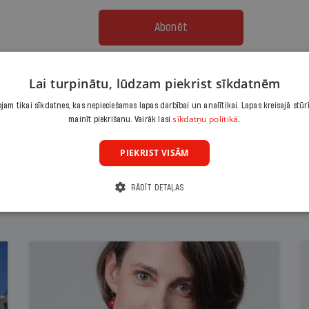
Abonēt
Citas abonēšanas iespējas meklē šeit
Lai turpinātu, lūdzam piekrist sīkdatnēm
am tikai sīkdatnes, kas nepieciešamas lapas darbībai un analītikai. Lapas kreisajā stūr
sīkdatņu politikā.
mainīt piekrišanu. Vairāk lasi
PIEKRIST VISĀM
RĀDĪT DETAĻAS