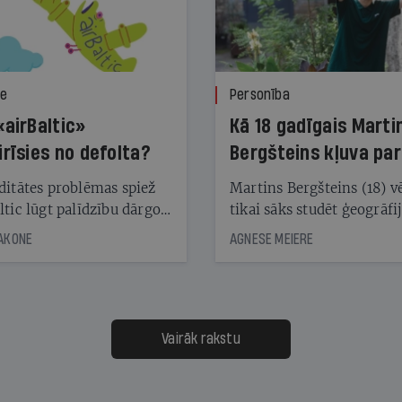
ze
Personība
«airBaltic»
Kā 18 gadīgais Marti
irīsies no defolta?
Bergšteins kļuva par
laika ziņu seju?
ditātes problēmas spiež
Martins Bergšteins (18) v
ltic lūgt palīdzību dārgo
tikai sāks studēt ģeogrāfi
āciju turētājiem, taču
bet viņa sacītajam jau uzt
JAKONE
AGNESE MEIERE
dēļ nebija kvoruma
tūkstošiem laika ziņu ska
nai. Vai lidsabiedrībai
Latvijā. Aiz dažām minū
 defolts, ja tā nespēs
televīzijas ēterā ir 11 gadi
ksāt augstos procentus,
uzcītīga darba, mammas
āpārskaita jau trīs dienas
atbalsts un drosme turpi
Vairāk rakstu
s nākamās sapulces
meteovērojumus arī tad, 
ta vidū?
šķiet, ka tie nevienam na