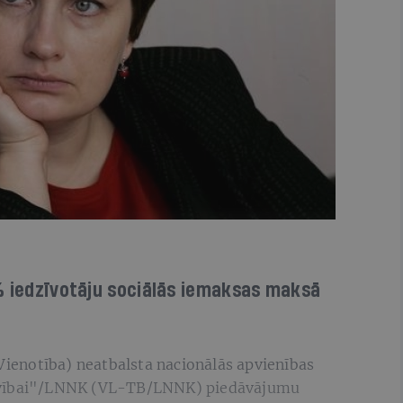
0% iedzīvotāju sociālās iemaksas maksā
(Vienotība) neatbalsta nacionālās apvienības
rīvībai"/LNNK (VL-TB/LNNK) piedāvājumu