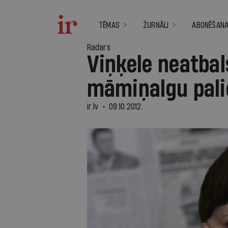
TĒMAS
ŽURNĀLI
ABONĒŠAN
Radars
Viņķele neatba
māmiņalgu pali
ir.lv
09.10.2012.