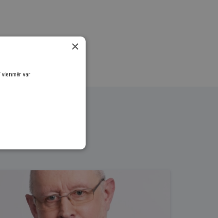
×
ī vienmēr var