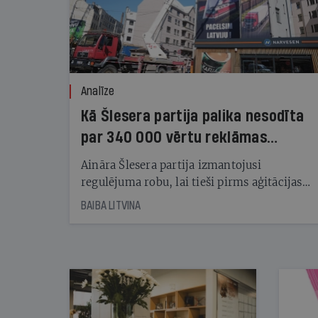
Analīze
Kā Šlesera partija palika nesodīta
par 340 000 vērtu reklāmas
kampaņu
Aināra Šlesera partija izmantojusi
regulējuma robu, lai tieši pirms aģitācijas
starta izreklamētos par summu, kas
BAIBA LITVINA
pārsniedz trešdaļu no likumīgi atļautajiem
kampaņas tēriņiem. KNAB pārkāpumus
nekonstatē