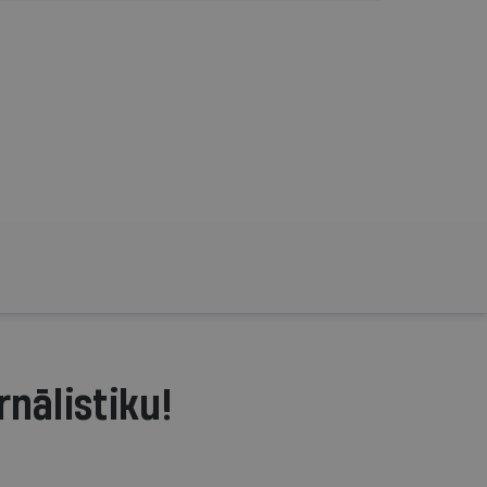
rnālistiku!
.