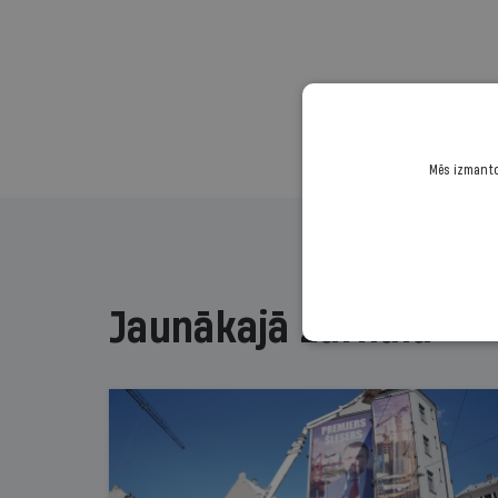
Mēs izmantoj
Jaunākajā žurnālā