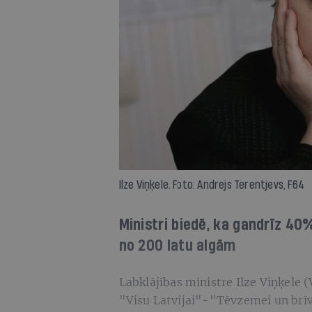
Ilze Viņķele. Foto: Andrejs Terentjevs, F64
Ministri biedē, ka gandrīz 4
no 200 latu algām
Labklājības ministre Ilze Viņķele 
"Visu Latvijai"-"Tēvzemei un b