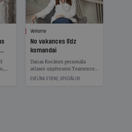
Veiksme
ns
No vakances līdz
komandai
ēl
Danas Kocānes personāla
ju,
atlases uzņēmums Teamence
icas
savieno īstos uzņēmumus ar
EVELĪNA STIENE, SPECIĀLI IR
tītāju
īstajiem cilvēkiem
tēm
nāt
kad
v