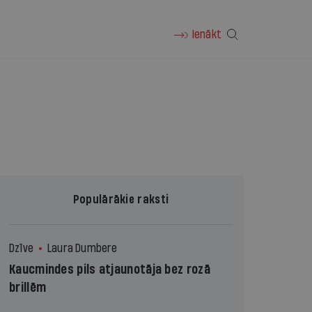
Ienākt
Populārākie raksti
Dzīve
Laura Dumbere
Kaucmindes pils atjaunotāja bez rozā
brillēm