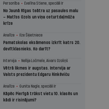
Personība
Evelīna Stiene, speciāli Ir
No Jaunā Rīgas teātra uz pasaules malu
– Matīss Ozols un viņa ceturtdaļmūža
krīze
Analīze
Ilze Šķietniece
Pamatskolas eksāmenos izkrīt katrs 20.
devītklasnieks. Ko darīt?
Intervija
Nellija Ločmele, Aivars Ozoliņš
Vētrā likmes ir augstas. Intervija ar
Valsts prezidentu Edgaru Rinkēviču
Analīze
Gunita Nagle, speciāli Ir
Kāpēc Pierīgā trūkst vietu 10. klasēs un
kādi ir risinājumi?