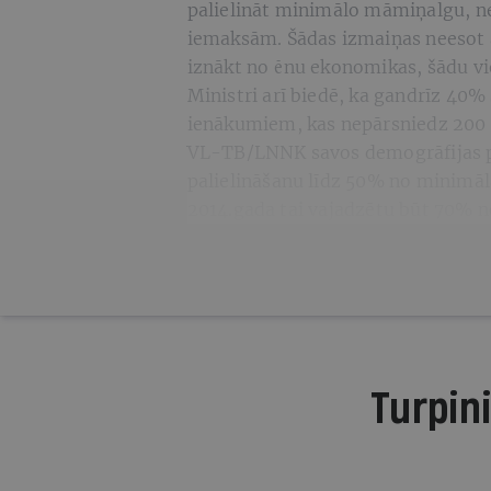
palielināt minimālo māmiņalgu, ne
iemaksām. Šādas izmaiņas neesot a
iznākt no ēnu ekonomikas, šādu vie
Ministri arī biedē, ka gandrīz 40%
ienākumiem, kas nepārsniedz 200 
VL-TB/LNNK savos demogrāfijas 
palielināšanu līdz 50% no minimālā
2014.gada tai vajadzētu būt 70% n
Turpini