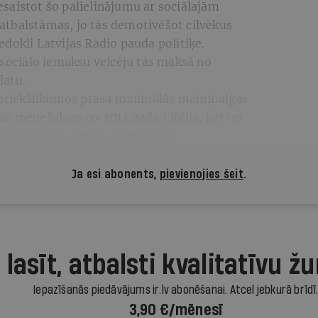
saistot šo palielinājumu ar sociālajām
tbalstāmas, jo tās demotivēšot cilvēkus
dokli Latvijas Radio pauda politiķe.
 sociālo iemaksu veicēju tās maksā no
latu.
priekšlikumos prasa minimālās māmiņalgas
s mēnešalgas no 2013.gada 1.jūlija, bet no
o minimālās algas, raksta LETA.
Ja esi abonents,
pievienojies šeit
.
 lasīt, atbalsti kvalitatīvu žu
Iepazīšanās piedāvājums ir.lv abonēšanai. Atcel jebkurā brīdī
3,90 €/mēnesī