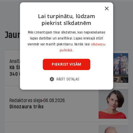
×
Lai turpinātu, lūdzam
piekrist sīkdatnēm
Jaunākajā žurnālā
Mēs izmantojam tikai sīkdatnes, kas nepieciešamas
lapas darbībai un analītikai. Lapas kreisajā stūrī
sīkdatņu
vienmēr var mainīt piekrišanu. Vairāk lasi
politikā.
Analīze
06.08.2026.
PIEKRIST VISĀM
Kā Šlesera partija palika nesodīta par
340 000 vērtu reklāmas kampaņu
RĀDĪT DETAĻAS
Redaktores sleja
06.08.2026.
Dinozaura triks