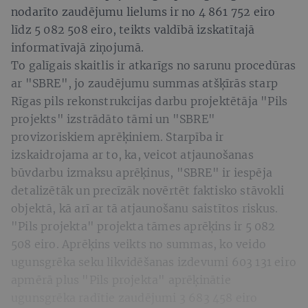
nodarīto zaudējumu lielums ir no 4 861 752 eiro
līdz 5 082 508 eiro, teikts valdībā izskatītajā
informatīvajā ziņojumā.
To galīgais skaitlis ir atkarīgs no sarunu procedūras
ar "SBRE", jo zaudējumu summas atšķīrās starp
Rīgas pils rekonstrukcijas darbu projektētāja "Pils
projekts" izstrādāto tāmi un "SBRE"
provizoriskiem aprēķiniem. Starpība ir
izskaidrojama ar to, ka, veicot atjaunošanas
būvdarbu izmaksu aprēķinus, "SBRE" ir iespēja
detalizētāk un precīzāk novērtēt faktisko stāvokli
objektā, kā arī ar tā atjaunošanu saistītos riskus.
"Pils projekta" projekta tāmes aprēķins ir 5 082
508 eiro. Aprēķins veikts no summas, ko veido
ugunsgrēka seku likvidēšanas izdevumi 603 131 eiro
apmērā plus "Pils projekta" aprēķinātie
ugunsgrēka radītie zaudējumi 3 683 458 eiro