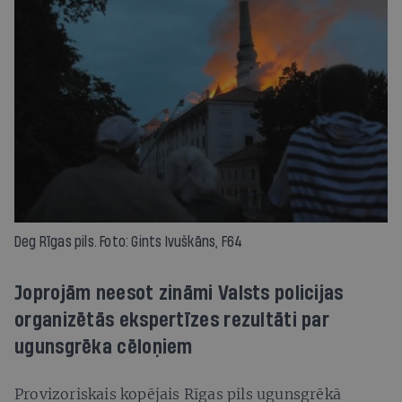
Deg Rīgas pils. Foto: Gints Ivuškāns, F64
Joprojām neesot zināmi Valsts policijas
organizētās ekspertīzes rezultāti par
ugunsgrēka cēloņiem
Provizoriskais kopējais Rīgas pils ugunsgrēkā