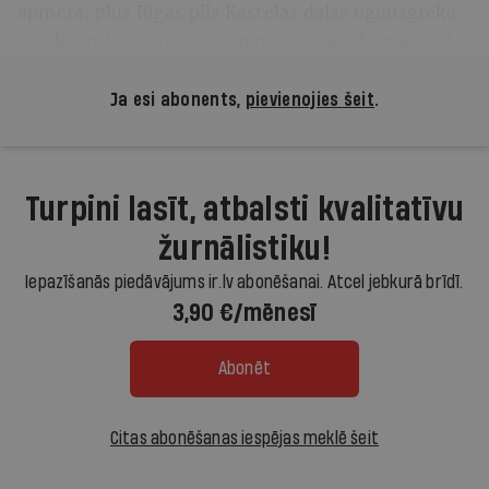
apmērā, plus Rīgas pils Kastelas daļas ugunsgrēka
zaudējumi 795 919 eiro apmērā, ziņo "Nozare.lv".
Ja esi abonents,
pievienojies šeit
.
Turpini lasīt, atbalsti kvalitatīvu
žurnālistiku!
Iepazīšanās piedāvājums ir.lv abonēšanai. Atcel jebkurā brīdī.
3,90 €/mēnesī
Abonēt
Citas abonēšanas iespējas meklē šeit