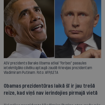
ASV prezidents Baraks Obama atkal "Forbes" pasaules
ietekmīgāko cilvēku aptaujā zaudē Krievijas prezidentam
Vladimiram Putinam. Foto: AFP/LETA
Obamas prezidentūras laikā šī ir jau trešā
reize, kad viņš nav ierindojies pirmajā vietā