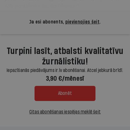
ASV prezidents Baraks Obama."
Ja esi abonents,
pievienojies šeit
.
Turpini lasīt, atbalsti kvalitatīvu
žurnālistiku!
Iepazīšanās piedāvājums ir.lv abonēšanai. Atcel jebkurā brīdī.
3,90 €/mēnesī
Abonēt
Citas abonēšanas iespējas meklē šeit