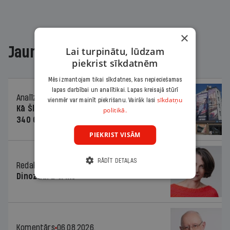
×
Jaunākajā žurnālā
Lai turpinātu, lūdzam
piekrist sīkdatnēm
Mēs izmantojam tikai sīkdatnes, kas nepieciešamas
lapas darbībai un analītikai. Lapas kreisajā stūrī
Analīze
06.08.2026.
sīkdatņu
vienmēr var mainīt piekrišanu. Vairāk lasi
Kā Šlesera partija palika nesodīta par
politikā.
340 000 vērtu reklāmas kampaņu
PIEKRIST VISĀM
RĀDĪT DETAĻAS
Redaktores sleja
06.08.2026.
Dinozaura triks
Komentārs
06.08.2026.