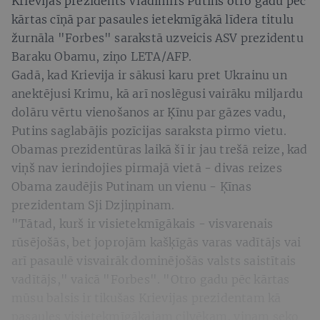
Krievijas prezidents Vladimirs Putins otro gadu pēc
kārtas cīņā par pasaules ietekmīgākā līdera titulu
žurnāla "Forbes" sarakstā uzveicis ASV prezidentu
Baraku Obamu, ziņo LETA/AFP.
Gadā, kad Krievija ir sākusi karu pret Ukrainu un
anektējusi Krimu, kā arī noslēgusi vairāku miljardu
dolāru vērtu vienošanos ar Ķīnu par gāzes vadu,
Putins saglabājis pozīcijas saraksta pirmo vietu.
Obamas prezidentūras laikā šī ir jau trešā reize, kad
viņš nav ierindojies pirmajā vietā - divas reizes
Obama zaudējis Putinam un vienu - Ķīnas
prezidentam Sji Dzjiņpinam.
"Tātad, kurš ir visietekmīgākais - visvarenais
rūsējošās, bet joprojām kašķīgās varas vadītājs vai
arī pasaulē visvairāk dominējošās valsts saistītais
vadītājs," vaicā "Forbes". "Otro gadu pēc kārtas
mūsu balsis ir tikušas Krievijas prezidentam kā
pasaules visietekmīgākajam cilvēkam, viņam seko