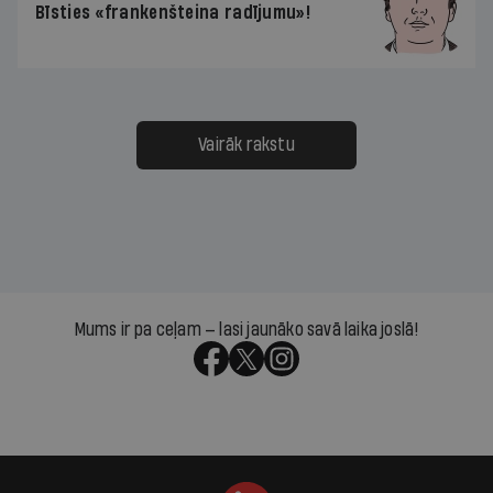
Bīsties «frankenšteina radījumu»!
Vairāk rakstu
Mums ir pa ceļam — lasi jaunāko savā laika joslā!