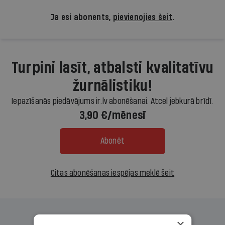
Ja esi abonents,
pievienojies šeit
.
Turpini lasīt, atbalsti kvalitatīvu
žurnālistiku!
Iepazīšanās piedāvājums ir.lv abonēšanai. Atcel jebkurā brīdī.
3,90 €/mēnesī
Abonēt
Citas abonēšanas iespējas meklē šeit
×