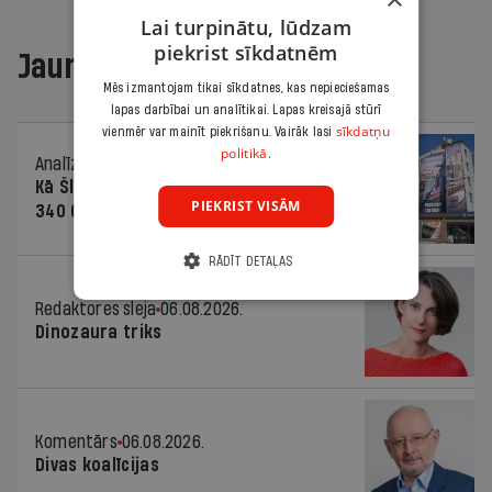
Lai turpinātu, lūdzam
piekrist sīkdatnēm
Jaunākajā žurnālā
Mēs izmantojam tikai sīkdatnes, kas nepieciešamas
lapas darbībai un analītikai. Lapas kreisajā stūrī
sīkdatņu
vienmēr var mainīt piekrišanu. Vairāk lasi
politikā.
Analīze
06.08.2026.
Kā Šlesera partija palika nesodīta par
PIEKRIST VISĀM
340 000 vērtu reklāmas kampaņu
RĀDĪT DETAĻAS
Redaktores sleja
06.08.2026.
Dinozaura triks
Komentārs
06.08.2026.
Divas koalīcijas