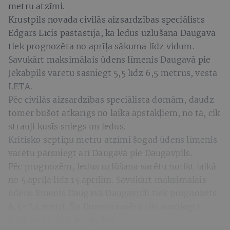
metru atzīmi.
Krustpils novada civilās aizsardzības speciālists
Edgars Līcis pastāstīja, ka ledus uzlūšana Daugavā
tiek prognozēta no aprīļa sākuma līdz vidum.
Savukārt maksimālais ūdens līmenis Daugavā pie
Jēkabpils varētu sasniegt 5,5 līdz 6,5 metrus, vēsta
LETA.
Pēc civilās aizsardzības speciālista domām, daudz
tomēr būšot atkarīgs no laika apstākļiem, no tā, cik
strauji kusīs sniegs un ledus.
Kritisko septiņu metru atzīmi šogad ūdens līmenis
varētu pārsniegt arī Daugavā pie Daugavpils.
Pēc prognozēm, ledus uzlūšana varētu notikt laikā
no 5.aprīļa līdz 15.aprīlim. Savukārt maksimālais
ūdens līmenis Daugavā Daugavpilī tiek prognozēts
6,4-7,4 metri. Šis līmenis varētu tikt sasniegts
laikā no 14. līdz 20.aprīlim.