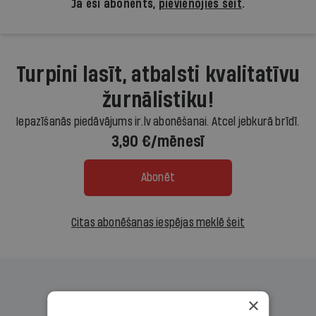
Ja esi abonents,
pievienojies šeit
.
Turpini lasīt, atbalsti kvalitatīvu
žurnālistiku!
Iepazīšanās piedāvājums ir.lv abonēšanai. Atcel jebkurā brīdī.
3,90 €/mēnesī
Abonēt
Citas abonēšanas iespējas meklē šeit
×