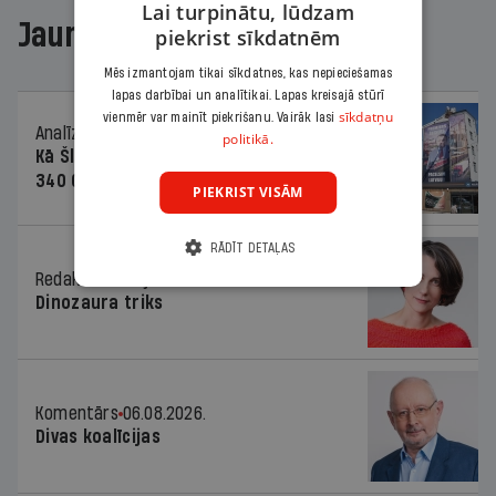
Lai turpinātu, lūdzam
Jaunākajā žurnālā
piekrist sīkdatnēm
Mēs izmantojam tikai sīkdatnes, kas nepieciešamas
lapas darbībai un analītikai. Lapas kreisajā stūrī
sīkdatņu
vienmēr var mainīt piekrišanu. Vairāk lasi
Analīze
06.08.2026.
politikā.
Kā Šlesera partija palika nesodīta par
340 000 vērtu reklāmas kampaņu
PIEKRIST VISĀM
RĀDĪT DETAĻAS
Redaktores sleja
06.08.2026.
Dinozaura triks
Komentārs
06.08.2026.
Divas koalīcijas