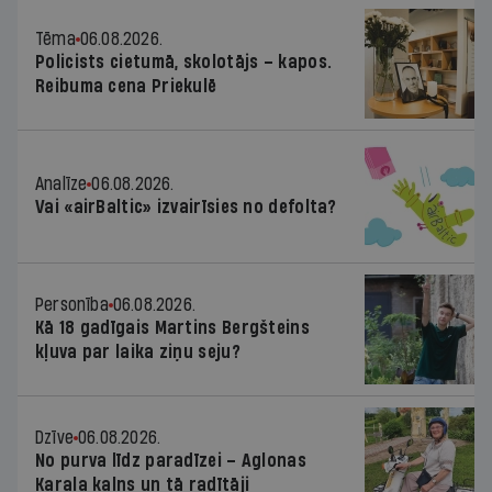
Tēma
06.08.2026.
Policists cietumā, skolotājs – kapos.
Reibuma cena Priekulē
Analīze
06.08.2026.
Vai «airBaltic» izvairīsies no defolta?
Personība
06.08.2026.
Kā 18 gadīgais Martins Bergšteins
kļuva par laika ziņu seju?
Dzīve
06.08.2026.
No purva līdz paradīzei – Aglonas
Karaļa kalns un tā radītāji