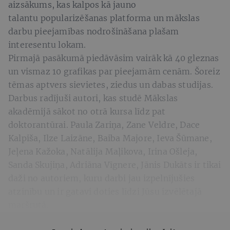
aizsākums, kas kalpos kā jauno
talantu popularizēšanas platforma un mākslas
darbu pieejamības nodrošināšana plašam
interesentu lokam.
Pirmajā pasākumā piedāvāsim vairāk kā 40 gleznas
un vismaz 10 grafikas par pieejamām cenām. Šoreiz
tēmas aptvers sievietes, ziedus un dabas studijas.
Darbus radījuši autori, kas studē Mākslas
akadēmijā sākot no otrā kursa līdz pat
doktorantūrai. Paula Zariņa, Zane Veldre, Dace
Kalpiša, Ilze Laizāne, Baiba Majore, Ieva Šūmane,
Jeļena Kažoka, Natālija Maļikova, Irina Ošleja,
Sanda Skujiņa, Adriāna Vīgnere, Jānis Dukāts ir tikai
daži no autoriem, kuru darbi jau izpelnījušies
atzinību un ir gatavi doties līdzi Jūsu izvēlētajā
maršrutā.