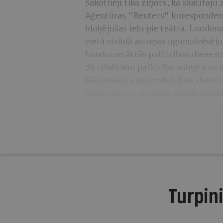
Sākotnēji tika ziņots, ka skatītāj
Aģentūras "Reuters" korespondent
bloķējušas ielu pie teātra. Londo
vietā strādā astoņas ugunsdzēsēj
Londonas ātrās palīdzības dienests
76 cilvēkiem palīdzība sniegta uz 
Kā pavēstīja ugunsdzēsības dienest
iesprostotos cilvēkus. Aculiecinieki
kuriem vairāki asiņo un ir klāti ar
Turpini