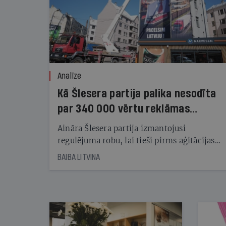
Analīze
Kā Šlesera partija palika nesodīta
par 340 000 vērtu reklāmas
kampaņu
Aināra Šlesera partija izmantojusi
regulējuma robu, lai tieši pirms aģitācijas
starta izreklamētos par summu, kas
BAIBA LITVINA
pārsniedz trešdaļu no likumīgi atļautajiem
kampaņas tēriņiem. KNAB pārkāpumus
nekonstatē