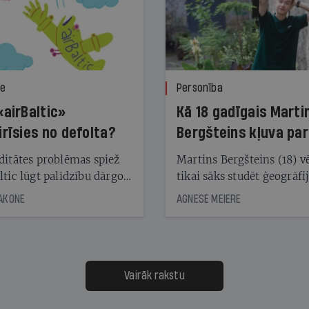
ze
Personība
«airBaltic»
Kā 18 gadīgais Marti
irīsies no defolta?
Bergšteins kļuva par
laika ziņu seju?
ditātes problēmas spiež
Martins Bergšteins (18) v
ltic lūgt palīdzību dārgo
tikai sāks studēt ģeogrāfi
āciju turētājiem, taču
bet viņa sacītajam jau uzt
JAKONE
AGNESE MEIERE
dēļ nebija kvoruma
tūkstošiem laika ziņu ska
nai. Vai lidsabiedrībai
Latvijā. Aiz dažām minū
 defolts, ja tā nespēs
televīzijas ēterā ir 11 gadi
ksāt augstos procentus,
uzcītīga darba, mammas
āpārskaita jau trīs dienas
atbalsts un drosme turpi
Vairāk rakstu
s nākamās sapulces
meteovērojumus arī tad, 
ta vidū?
šķiet, ka tie nevienam na