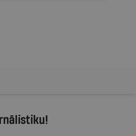
rnālistiku!
.