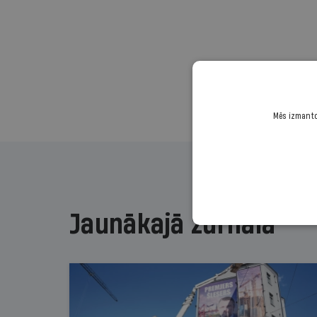
Mēs izmantoj
Jaunākajā žurnālā