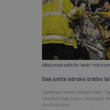
Glābēji sniedz palīdzību "Apollo" teātra ju
Daļa jumta iebruka izrādes la
Londonas centrā esošajā teātrī "Ap
iebrukusi daļa jumta, ievainojot 88
varasiestādes.