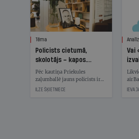
Tēma
Analī
Policists cietumā,
Vai 
skolotājs – kapos.
izva
Reibuma cena Priekulē
Pēc kautiņa Priekules
Likvi
zaļumballē jauns policists ir
airBa
nonācis cietumā, bet
oblig
ILZE ŠĶIETNIECE
IEVA 
cienījams pedagogs — kapos.
šone
Tik traģiska ir izrādījusies
lemša
divu promiļu reibuma cena
draud
sama
kas j
pirm
augus