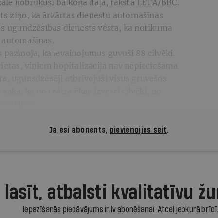
u zālē nobrukusi balkona daļa, raksta LETA/BBC.
s ziņo, ka ārkārtas dienestu automašīnas
nas ugundzēsības dienests vēsta, ka notikuma
u automašīnas.
 paziņoja, ka ievainojumus guvuši 88 cilvēki.
vietas, viņiem hopitalizācija nav nepieciešama.
s, ugunsdzēsēji atbrīvojuši visus gruvešos
 saka, ka no teātra ēkas izvesti cilvēki, no
 putekļiem.
Ja esi abonents,
pievienojies šeit
.
 lasīt, atbalsti kvalitatīvu žu
Iepazīšanās piedāvājums ir.lv abonēšanai. Atcel jebkurā brīdī