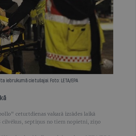
mta iebrukumā cietušajai. Foto: LETA/EPA
ikā
ollo" ceturtdienas vakarā izrādes laikā
 cilvēkus, septiņus no tiem nopietni, ziņo