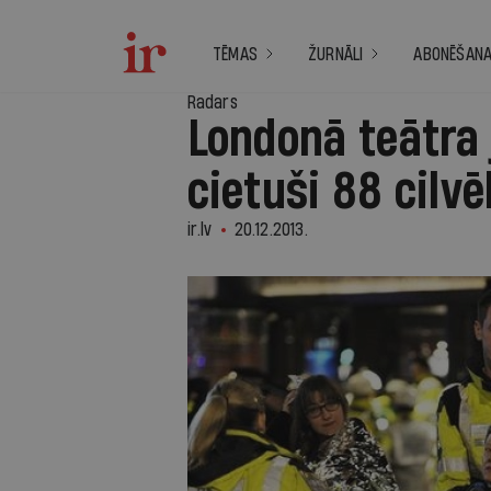
TĒMAS
ŽURNĀLI
ABONĒŠAN
Radars
Londonā teātra
cietuši 88 cilvē
ir.lv
20.12.2013.