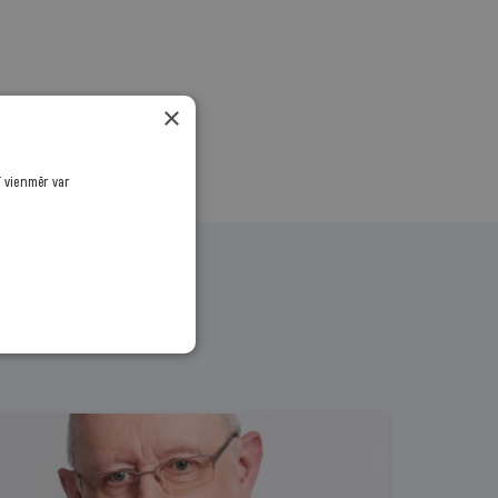
×
ī vienmēr var