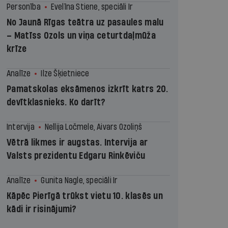
Personība
Evelīna Stiene, speciāli Ir
No Jaunā Rīgas teātra uz pasaules malu
– Matīss Ozols un viņa ceturtdaļmūža
krīze
Analīze
Ilze Šķietniece
Pamatskolas eksāmenos izkrīt katrs 20.
devītklasnieks. Ko darīt?
Intervija
Nellija Ločmele, Aivars Ozoliņš
Vētrā likmes ir augstas. Intervija ar
Valsts prezidentu Edgaru Rinkēviču
Analīze
Gunita Nagle, speciāli Ir
Kāpēc Pierīgā trūkst vietu 10. klasēs un
kādi ir risinājumi?