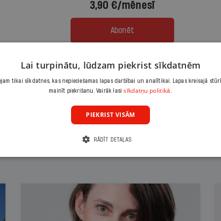
3,90 €/mēnesī
Abonēt
Citas abonēšanas iespējas meklē šeit
Lai turpinātu, lūdzam piekrist sīkdatnēm
am tikai sīkdatnes, kas nepieciešamas lapas darbībai un analītikai. Lapas kreisajā stūr
sīkdatņu politikā.
mainīt piekrišanu. Vairāk lasi
PIEKRIST VISĀM
RĀDĪT DETAĻAS