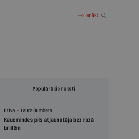
Ienākt
Populārākie raksti
Dzīve
Laura Dumbere
Kaucmindes pils atjaunotāja bez rozā
brillēm