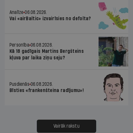
Analīze
06.08.2026.
Vai «airBaltic» izvairīsies no defolta?
Personība
06.08.2026.
Kā 18 gadīgais Martins Bergšteins
kļuva par laika ziņu seju?
Pusdienās
06.08.2026.
Bīsties «frankenšteina radījumu»!
Vairāk rakstu