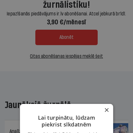
žurnālistiku!
Iepazīšanās piedāvājums ir.lv abonēšanai. Atcel jebkurā brīdī.
3,90 €/mēnesī
Abonēt
Citas abonēšanas iespējas meklē šeit
Jaunākajā žurnālā
×
Lai turpinātu, lūdzam
piekrist sīkdatnēm
Analīze
06.08.2026.