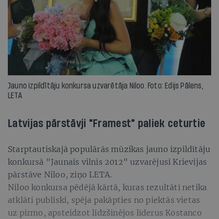
Jauno izpildītāju konkursa uzvarētāja Niloo. Foto: Edijs Pālens,
LETA
Latvijas pārstāvji "Framest" paliek ceturtie
Starptautiskajā populārās mūzikas jauno izpildītāju
konkursā "Jaunais vilnis 2012" uzvarējusi Krievijas
pārstāve Niloo, ziņo LETA.
Niloo konkursa pēdējā kārtā, kuras rezultāti netika
atklāti publiski, spēja pakāpties no piektās vietas
uz pirmo, apsteidzot līdzšinējos līderus Kostanco