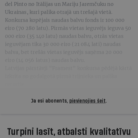
del Pinto no Itālijas un Mariju Jaremčuku no
Ukrainas, kuri palika otrajā un trešajā vietā.
Konkursa kopējais naudas balvu fonds ir 100 000
eiro (70 280 latu). Pirmās vietas ieguvējs ieguva 50
000 eiro (35 140 latu) naudas balvu, otrās vietas
ieguvējam tika 30 000 eiro (21 084 lati) naudas
balva, bet trešās vietas ieguvējs saņēma 20 000
eiro (14 056 latus) naudas balvu.
Latvijas pārstāvji "Framest" konkursa pēdējā kārtā
izkrita no godalgotā pirmā trijnieka un palika
ceturtie.
Ja esi abonents,
pievienojies šeit
.
Turpini lasīt, atbalsti kvalitatīvu