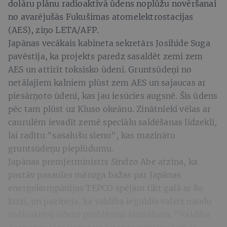
dolāru plānu radioaktīvā ūdens noplūžu novēršanai
no avarējušās Fukušimas atomelektrostacijas
(AES), ziņo LETA/AFP.
Japānas vecākais kabineta sekretārs Josihide Suga
pavēstīja, ka projekts paredz sasaldēt zemi zem
AES un attīrīt toksisko ūdeni. Gruntsūdeņi no
netālajiem kalniem plūst zem AES un sajaucas ar
piesārņoto ūdeni, kas jau iesūcies augsnē. Šis ūdens
pēc tam plūst uz Kluso okeānu. Zinātnieki vēlas ar
caurulēm ievadīt zemē speciālu saldēšanas līdzekli,
lai radītu "sasalušu sienu", kas mazinātu
gruntsūdeņu pieplūdumu.
Japānas premjerministrs Sindzo Abe atzina, ka
pastāv pasaules mēroga bažas par Japānas
energokompānijas TEPCO spējām tikt galā ar šo
krīzi, un paziņoja, ka valdība ieguldīs valsts naudu
radioaktīvā ūdens problēmas risināšanā. "Valdība