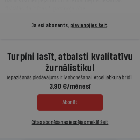
darīs visu iespējamo un īstenos nepieciešamās
fiskālās darbības," paziņoja Abe.
Ja esi abonents,
pievienojies šeit
.
Turpini lasīt, atbalsti kvalitatīvu
žurnālistiku!
Iepazīšanās piedāvājums ir.lv abonēšanai. Atcel jebkurā brīdī.
3,90 €/mēnesī
Abonēt
Citas abonēšanas iespējas meklē šeit