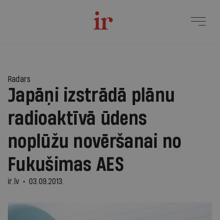
Radars
Japāņi izstrādā plānu
radioaktīvā ūdens
noplūžu novēršanai no
Fukušimas AES
ir.lv
03.09.2013.