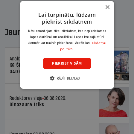
×
Lai turpinātu, lūdzam
piekrist sīkdatnēm
Jaunākajā žurnālā
Mēs izmantojam tikai sīkdatnes, kas nepieciešamas
lapas darbībai un analītikai. Lapas kreisajā stūrī
sīkdatņu
vienmēr var mainīt piekrišanu. Vairāk lasi
politikā.
Analīze
06.08.2026.
PIEKRIST VISĀM
Kā Šlesera partija palika nesodīta par
340 000 vērtu reklāmas kampaņu
RĀDĪT DETAĻAS
Redaktores sleja
06.08.2026.
Dinozaura triks