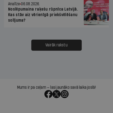
Analīze
06.08.2026.
Noslēpumaina raķešu rūpnīca Latvijā.
Kas stāv aiz vērienīgā priekšvēlēšanu
solījuma?
Vairāk rakstu
Mums ir pa ceļam — lasi jaunāko savā laika joslā!