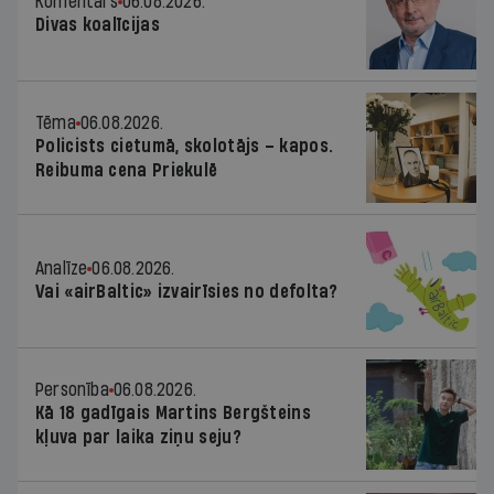
Komentārs
06.08.2026.
Divas koalīcijas
Tēma
06.08.2026.
Policists cietumā, skolotājs – kapos.
Reibuma cena Priekulē
Analīze
06.08.2026.
Vai «airBaltic» izvairīsies no defolta?
Personība
06.08.2026.
Kā 18 gadīgais Martins Bergšteins
kļuva par laika ziņu seju?