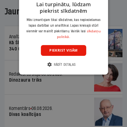
Lai turpinātu, lūdzam
Jaunākajā žurnālā
piekrist sīkdatnēm
Mēs izmantojam tikai sīkdatnes, kas nepieciešamas
lapas darbībai un analītikai. Lapas kreisajā stūrī
sīkdatņu
vienmēr var mainīt piekrišanu. Vairāk lasi
Analīze
06.08.2026.
politikā.
Kā Šlesera partija palika nesodīta par
340 000 vērtu reklāmas kampaņu
PIEKRIST VISĀM
RĀDĪT DETAĻAS
Redaktores sleja
06.08.2026.
Dinozaura triks
Komentārs
06.08.2026.
Divas koalīcijas