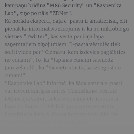
kampaņu brīdina "M86 Security" un "Kaspersky
Lab", ziņo portāls "ZDNet".
Kā norāda eksperti, daļa e-pastu ir amatieriski, citi
pienāk kā informatīvs ziņojums it kā no mikroblogu
vietnes "Twitter", kas vēsta par šajā lapā
saņemtajiem ziņojumiem. E-pasta vēstulēs tiek
solīti video par "Ciematu, kam izdevies paglābties
no cunami", to, kā "Japānas cunami sasniedz
Jaunzēlandi", kā "Sieviete stāsta, kā izbēgusi no
cunami".
"Kaspersky Lab" informē, ka šāda satura e-pasti
var ietvert kaitīgās saites. Uzklikšķinot vēstulē
iekļautajai saitei, tiek atvērta inficēta interneta
lapa, no kuras notiek kaitīgo programmatūru
instalēšana datorā. Upura interneta pārlūks pēc
inficēšanas sāk rādīt reklāmjoslas.