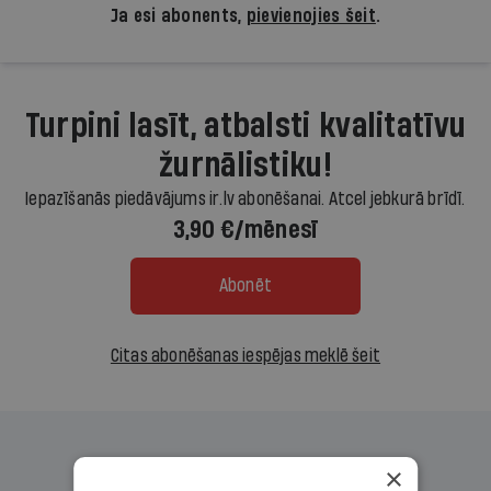
Ja esi abonents,
pievienojies šeit
.
Turpini lasīt, atbalsti kvalitatīvu
žurnālistiku!
Iepazīšanās piedāvājums ir.lv abonēšanai. Atcel jebkurā brīdī.
3,90 €/mēnesī
Abonēt
Citas abonēšanas iespējas meklē šeit
×