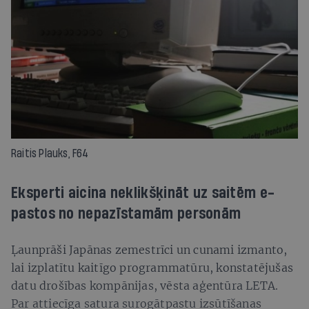
Raitis Plauks, F64
Eksperti aicina neklikšķināt uz saitēm e-
pastos no nepazīstamām personām
Ļaunprāši Japānas zemestrīci un cunami izmanto,
lai izplatītu kaitīgo programmatūru, konstatējušas
datu drošības kompānijas, vēsta aģentūra LETA.
Par attiecīga satura surogātpastu izsūtīšanas