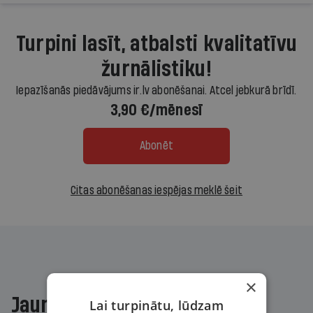
Turpini lasīt, atbalsti kvalitatīvu
žurnālistiku!
Iepazīšanās piedāvājums ir.lv abonēšanai. Atcel jebkurā brīdī.
3,90 €/mēnesī
Abonēt
Citas abonēšanas iespējas meklē šeit
×
Jaunākajā žurnālā
Lai turpinātu, lūdzam