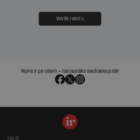
Vairāk rakstu
Mums ir pa ceļam — lasi jaunāko savā laika joslā!
Par IR