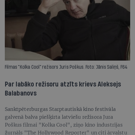
Filmas "Kolka Cool" režisors Juris Poškus. Foto: Jānis Saliņš, F64
Par labāko režisoru atzīts krievs Aleksejs
Balabanovs
Sanktpēterburgas Starptautiskā kino festivāla
galvenā balva piešķirta latviešu režisora Jura
Poškus filmai "Kolka Cool", ziņo kino industrijas
žurnāls "The Hollywood Reporter" un citi ārvalstu