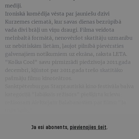
mediji.
Ironiskā komēdija vēsta par jauniešu dzīvi
Kurzemes ciematā, kur savas dienas bezrūpībā
vada divi brāļi un viņu draugi. Filma veidota
melnbaltā formātā, nenovēršot skatītāju uzmanību
uz nebūtiskām lietām, ļaujot pilnībā pievērsties
galvenajiem notikumiem uz ekrāna, raksta LETA.
"Kolka Cool" savu pirmizrādi piedzīvoja 2011.gada
decembrī, kļūstot par 2011.gada trešo skatītāko
pašmāju filmu kinoteātros.
Sanktpēterburgas Starptautiskā kino festivāla balva
kategorijā "labākais režisors" piešķirta krievu
režisoram Aleksejam Balabanovam par filmu "Ja
tože hoču".
Ja esi abonents,
pievienojies šeit
.