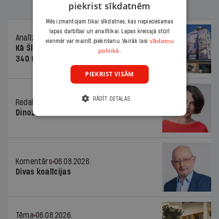
piekrist sīkdatnēm
Mēs izmantojam tikai sīkdatnes, kas nepieciešamas
lapas darbībai un analītikai. Lapas kreisajā stūrī
Analīze
06.08.2026.
sīkdatņu
vienmēr var mainīt piekrišanu. Vairāk lasi
Kā Šlesera partija palika nesodīta par
politikā.
340 000 vērtu reklāmas kampaņu
PIEKRIST VISĀM
RĀDĪT DETAĻAS
Redaktores sleja
06.08.2026.
Dinozaura triks
Komentārs
06.08.2026.
Divas koalīcijas
Tēma
06.08.2026.