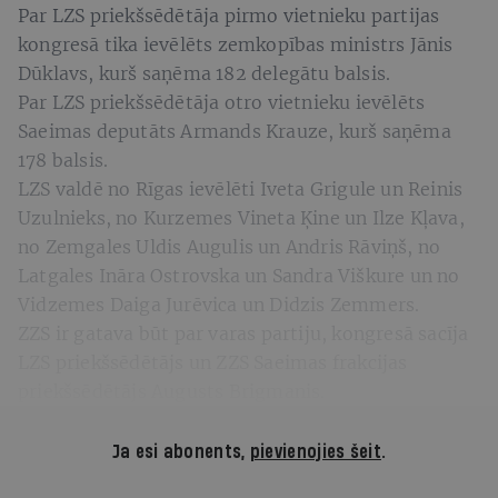
Par LZS priekšsēdētāja pirmo vietnieku partijas
kongresā tika ievēlēts zemkopības ministrs Jānis
Dūklavs, kurš saņēma 182 delegātu balsis.
Par LZS priekšsēdētāja otro vietnieku ievēlēts
Saeimas deputāts Armands Krauze, kurš saņēma
178 balsis.
LZS valdē no Rīgas ievēlēti Iveta Grigule un Reinis
Uzulnieks, no Kurzemes Vineta Ķine un Ilze Kļava,
no Zemgales Uldis Augulis un Andris Rāviņš, no
Latgales Ināra Ostrovska un Sandra Viškure un no
Vidzemes Daiga Jurēvica un Didzis Zemmers.
ZZS ir gatava būt par varas partiju, kongresā sacīja
LZS priekšsēdētājs un ZZS Saeimas frakcijas
priekšsēdētājs Augusts Brigmanis.
Ja esi abonents,
pievienojies šeit
.