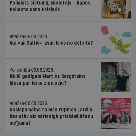
Policists cietumā, skolotājs – kapos.
Reibuma cena Priekulē
Analīze
06.08.2026.
Vai «airBaltic» izvairīsies no defolta?
Personība
06.08.2026.
Kā 18 gadīgais Martins Bergšteins
kļuva par laika ziņu seju?
Analīze
06.08.2026.
Noslēpumaina raķešu rūpnīca Latvijā.
Kas stāv aiz vērienīgā priekšvēlēšanu
solījuma?