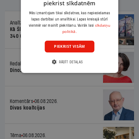
piekrist sīkdatnēm
Mēs izmantojam tikai sīkdatnes, kas nepieciešamas
lapas darbībai un analītikai. Lapas kreisajā stūrī
Analīze
06.08.2026.
sīkdatņu
vienmēr var mainīt piekrišanu. Vairāk lasi
Kā Šlesera partija palika nesodīta par
politikā.
340 000 vērtu reklāmas kampaņu
PIEKRIST VISĀM
RĀDĪT DETAĻAS
Redaktores sleja
06.08.2026.
Dinozaura triks
Komentārs
06.08.2026.
Divas koalīcijas
Tēma
06.08.2026.