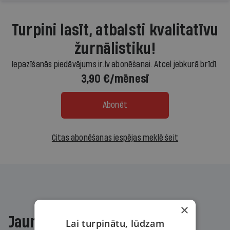
Turpini lasīt, atbalsti kvalitatīvu
žurnālistiku!
Iepazīšanās piedāvājums ir.lv abonēšanai. Atcel jebkurā brīdī.
3,90 €/mēnesī
Abonēt
Citas abonēšanas iespējas meklē šeit
×
Jaunākajā žurnālā
Lai turpinātu, lūdzam