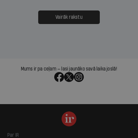
Vairāk rakstu
Mums ir pa ceļam — lasi jaunāko savā laika joslā!
Par IR