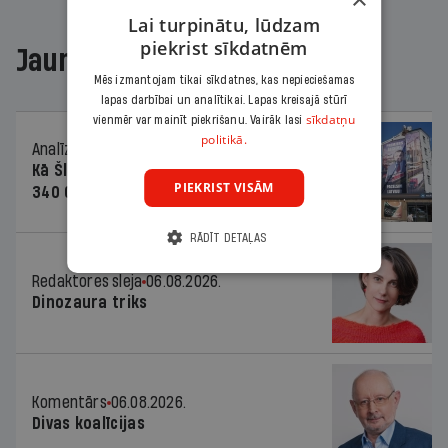
Lai turpinātu, lūdzam
piekrist sīkdatnēm
Jaunākajā žurnālā
Mēs izmantojam tikai sīkdatnes, kas nepieciešamas
lapas darbībai un analītikai. Lapas kreisajā stūrī
sīkdatņu
vienmēr var mainīt piekrišanu. Vairāk lasi
politikā.
Analīze
06.08.2026.
Kā Šlesera partija palika nesodīta par
PIEKRIST VISĀM
340 000 vērtu reklāmas kampaņu
RĀDĪT DETAĻAS
Redaktores sleja
06.08.2026.
Dinozaura triks
Komentārs
06.08.2026.
Divas koalīcijas