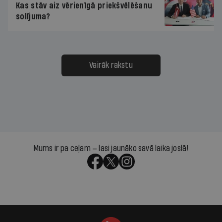
Kas stāv aiz vērienīgā priekšvēlēšanu
solījuma?
Vairāk rakstu
Mums ir pa ceļam — lasi jaunāko savā laika joslā!