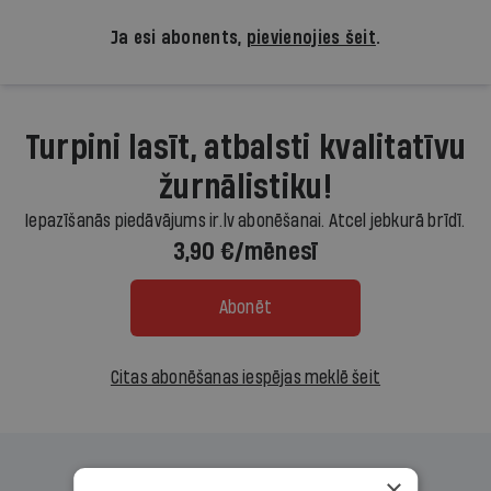
Ja esi abonents,
pievienojies šeit
.
Turpini lasīt, atbalsti kvalitatīvu
žurnālistiku!
Iepazīšanās piedāvājums ir.lv abonēšanai. Atcel jebkurā brīdī.
3,90 €/mēnesī
Abonēt
Citas abonēšanas iespējas meklē šeit
×