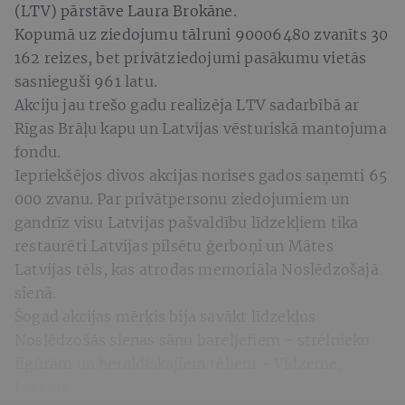
(LTV) pārstāve Laura Brokāne.
Kopumā uz ziedojumu tālruni 90006480 zvanīts 30
162 reizes, bet privātziedojumi pasākumu vietās
sasnieguši 961 latu.
Akciju jau trešo gadu realizēja LTV sadarbībā ar
Rīgas Brāļu kapu un Latvijas vēsturiskā mantojuma
fondu.
Iepriekšējos divos akcijas norises gados saņemti 65
000 zvanu. Par privātpersonu ziedojumiem un
gandrīz visu Latvijas pašvaldību līdzekļiem tika
restaurēti Latvijas pilsētu ģerboņi un Mātes
Latvijas tēls, kas atrodas memoriāla Noslēdzošajā
sienā.
Šogad akcijas mērķis bija savākt līdzekļus
Noslēdzošās sienas sānu bareljefiem - strēlnieku
figūrām un heraldiskajiem tēliem - Vidzeme,
Latgale.