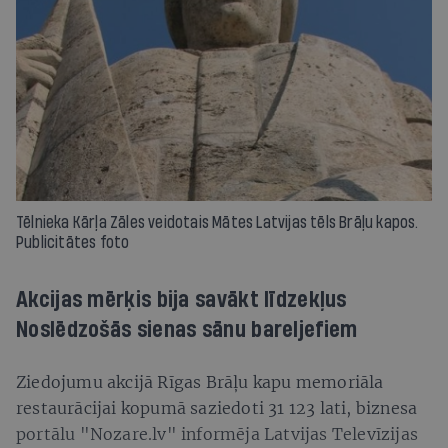
Tēlnieka Kārļa Zāles veidotais Mātes Latvijas tēls Brāļu kapos.
Publicitātes foto
Akcijas mērķis bija savākt līdzekļus
Noslēdzošās sienas sānu bareljefiem
Ziedojumu akcijā Rīgas Brāļu kapu memoriāla
restaurācijai kopumā saziedoti 31 123 lati, biznesa
portālu "Nozare.lv" informēja Latvijas Televīzijas