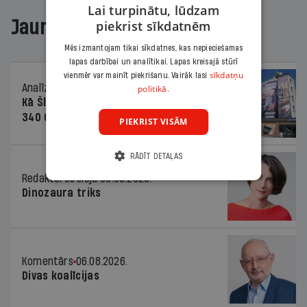
Lai turpinātu, lūdzam
Jaunākajā žurnālā
piekrist sīkdatnēm
Mēs izmantojam tikai sīkdatnes, kas nepieciešamas
lapas darbībai un analītikai. Lapas kreisajā stūrī
sīkdatņu
vienmēr var mainīt piekrišanu. Vairāk lasi
Analīze
06.08.2026.
politikā.
Kā Šlesera partija palika nesodīta par
340 000 vērtu reklāmas kampaņu
PIEKRIST VISĀM
RĀDĪT DETAĻAS
Redaktores sleja
06.08.2026.
Dinozaura triks
Komentārs
06.08.2026.
Divas koalīcijas