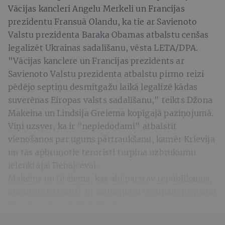
Vācijas kancleri Angelu Merkeli un Francijas
prezidentu Fransuā Olandu, ka tie ar Savienoto
Valstu prezidenta Baraka Obamas atbalstu cenšas
legalizēt Ukrainas sadalīšanu, vēsta LETA/DPA.
"Vācijas kanclere un Francijas prezidents ar
Savienoto Valstu prezidenta atbalstu pirmo reizi
pēdējo septiņu desmitgažu laikā legalizē kādas
suverēnas Eiropas valsts sadalīšanu," teikts Džona
Makeina un Lindsija Greiema kopīgajā paziņojumā.
Viņi uzsver, ka ir "nepiedodami" atbalstīt
vienošanos par uguns pārtraukšanu, kamēr Krievija
un tās apbruņotie teroristi turpina uzbrukumu
ielenktajai Debaļcevai.
Makeins un Greiems, kas abi pārstāv republikāņus,
atkārtoti izteikuši arī aicinājumu Obamam piegādāt
Ukrainai aizsardzības ieročus.