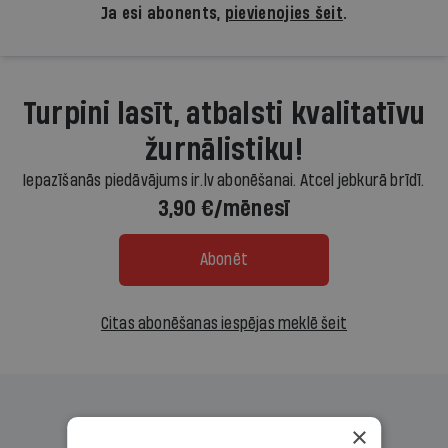
Ja esi abonents,
pievienojies šeit
.
Turpini lasīt, atbalsti kvalitatīvu
žurnālistiku!
Iepazīšanās piedāvājums ir.lv abonēšanai. Atcel jebkurā brīdī.
3,90 €/mēnesī
Abonēt
Citas abonēšanas iespējas meklē šeit
×