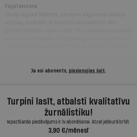
Pagatavošana
Gurķi sagriež šķēlītēs, pievieno sagrieztas krabju
nūjiņas, avokado, krēmsieru un majonēzi. Pēc
garšas pievieno sojas mērci. Visu samaisa un pārber
ar sezama sēkliņām. Spilgtākai garšai var pievienot
marinētu ingveru. Kā piedevu var izmantot vārītus
rīsus.
Ja esi abonents,
pievienojies šeit
.
Turpini lasīt, atbalsti kvalitatīvu
žurnālistiku!
Iepazīšanās piedāvājums ir.lv abonēšanai. Atcel jebkurā brīdī.
3,90 €/mēnesī