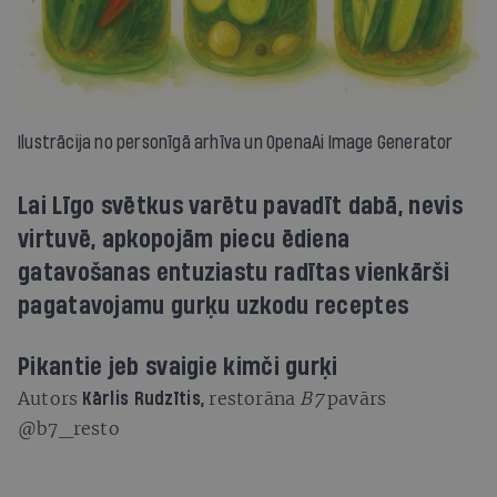
Ilustrācija no personīgā arhīva un OpenaAi Image Generator
Lai Līgo svētkus varētu pavadīt dabā, nevis
virtuvē, apkopojām piecu ēdiena
gatavošanas entuziastu radītas vienkārši
pagatavojamu gurķu uzkodu receptes
Pikantie jeb svaigie kimči gurķi
Autors
restorāna
B7
pavārs
Kārlis Rudzītis,
@b7_resto