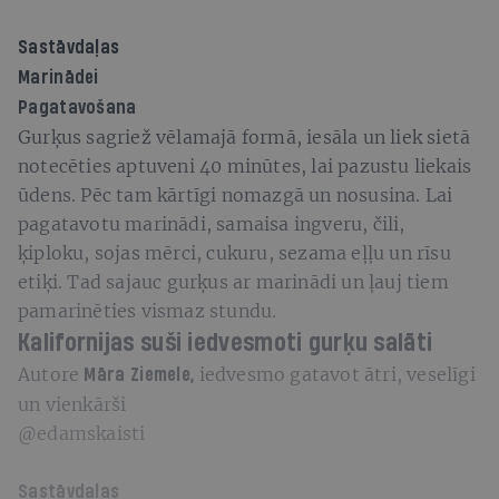
Sastāvdaļas
Marinādei
Pagatavošana
Gurķus sagriež vēlamajā formā, iesāla un liek sietā
notecēties aptuveni 40 minūtes, lai pazustu liekais
ūdens. Pēc tam kārtīgi nomazgā un nosusina. Lai
pagatavotu marinādi, samaisa ingveru, čili,
ķiploku, sojas mērci, cukuru, sezama eļļu un rīsu
etiķi. Tad sajauc gurķus ar marinādi un ļauj tiem
pamarinēties vismaz stundu.
Kalifornijas suši iedvesmoti gurķu salāti
Autore
iedvesmo gatavot ātri, veselīgi
Māra Ziemele,
un vienkārši
@edamskaisti
Sastāvdaļas