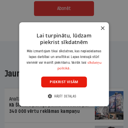
Abonēt
×
Citas abonēšanas iespējas meklē šeit
Lai turpinātu, lūdzam
piekrist sīkdatnēm
Mēs izmantojam tikai sīkdatnes, kas nepieciešamas
lapas darbībai un analītikai. Lapas kreisajā stūrī
sīkdatņu
vienmēr var mainīt piekrišanu. Vairāk lasi
politikā.
Jaunākajā žurnālā
PIEKRIST VISĀM
RĀDĪT DETAĻAS
Analīze
06.08.2026.
Kā Šlesera partija palika nesodīta par
340 000 vērtu reklāmas kampaņu