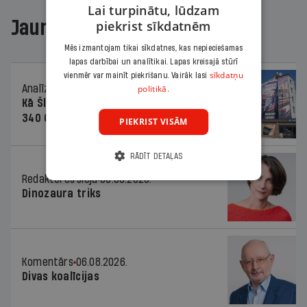
Lai turpinātu, lūdzam
Jaunākajā žurnālā
piekrist sīkdatnēm
Mēs izmantojam tikai sīkdatnes, kas nepieciešamas
lapas darbībai un analītikai. Lapas kreisajā stūrī
sīkdatņu
vienmēr var mainīt piekrišanu. Vairāk lasi
Analīze
06.08.2026.
politikā.
Kā Šlesera partija palika nesodīta par
340 000 vērtu reklāmas kampaņu
PIEKRIST VISĀM
RĀDĪT DETAĻAS
Redaktores sleja
06.08.2026.
Dinozaura triks
Komentārs
06.08.2026.
Divas koalīcijas