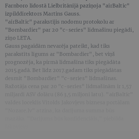
Farnboro lidostā Lielbritānijā paziņoja "airBaltic"
izpilddirektors Martins Gauss.
"airBaltic" parakstījis nodomu protokolu ar
"Bombardier" par 20 "c-series" lidmašīnu piegādi,
ziņo LETA.
Gauss pagaidām nevarēja pateikt, kad tiks
parakstīts līgums ar "Bombardier", bet viņš
prognozēja, ka pirmā lidmašīna tiks piegādāta
2015.gadā. Bet līdz 2017.gadam tiks piegādātas
desmit "Bombardier" "c-series" lidmašīnas.
Ražotāja cena par 20 "c-series" lidmašīnām ir 1,57
miljardi ASV dolāru (863,5 miljoni latu). "airBaltic"
valdes loceklis Vitolds Jakovļevs biznesa portālam
"Nozare.lv" atzina, ka darījuma summa būs
mazāka. "Darījums būs konfidenciāls," piebilda
Jakovļevs.