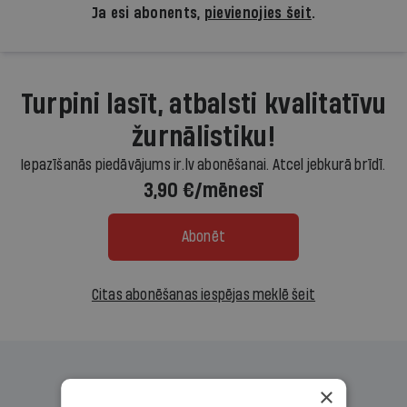
Ja esi abonents,
pievienojies šeit
.
Turpini lasīt, atbalsti kvalitatīvu
žurnālistiku!
Iepazīšanās piedāvājums ir.lv abonēšanai. Atcel jebkurā brīdī.
3,90 €/mēnesī
Abonēt
Citas abonēšanas iespējas meklē šeit
×