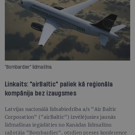
"Bombardier" lidmašīna.
Linkaits: "airBaltic" paliek kā reģionāla
kompānija bez izaugsmes
Latvijas nacionālā lidsabiedrība a/s "Air Baltic
Corporation" ("airBaltic") izvēlējusies jaunās
lidmašīnas iegādāties no Kanādas lidmašīnu
ražotāja "Bombardier", otrdien preses konference