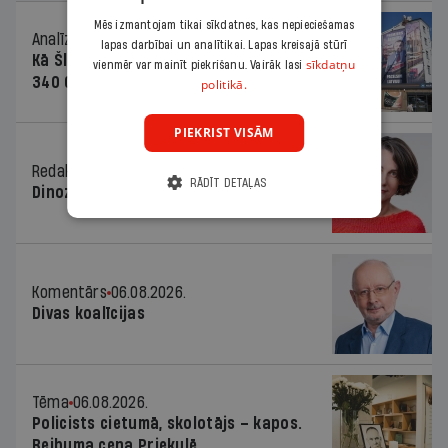
Mēs izmantojam tikai sīkdatnes, kas nepieciešamas
Analīze
06.08.2026.
lapas darbībai un analītikai. Lapas kreisajā stūrī
Kā Šlesera partija palika nesodīta par
sīkdatņu
vienmēr var mainīt piekrišanu. Vairāk lasi
340 000 vērtu reklāmas kampaņu
politikā.
PIEKRIST VISĀM
Redaktores sleja
06.08.2026.
RĀDĪT DETAĻAS
Dinozaura triks
Komentārs
06.08.2026.
Divas koalīcijas
Tēma
06.08.2026.
Policists cietumā, skolotājs – kapos.
Reibuma cena Priekulē