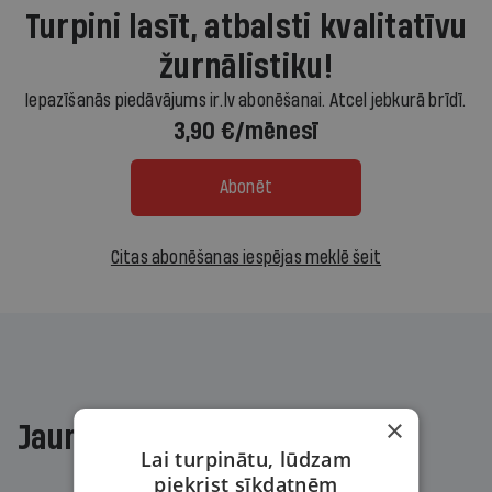
Turpini lasīt, atbalsti kvalitatīvu
žurnālistiku!
Iepazīšanās piedāvājums ir.lv abonēšanai. Atcel jebkurā brīdī.
3,90 €/mēnesī
Abonēt
Citas abonēšanas iespējas meklē šeit
×
Jaunākajā žurnālā
Lai turpinātu, lūdzam
piekrist sīkdatnēm