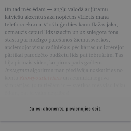
Un tad mēs ēdam — angļu valodā ar jūtamu
latviešu akcentu saka nopietns vīrietis mana
telefona ekrānā. Viņš ir ģērbies kamuflāžas jakā,
uzmaucis cepuri līdz uzacīm un uz sniegota fona
stāsta par mūžīgo pārēšanos Ziemassvētkos,
apciemojot visus radiniekus pēc kārtas un iztērējot
pārtikai paredzēto budžetu līdz pat februārim. Tas
bija pirmais video, ko pirms pāris gadiem
Instagram
algoritms man piedāvāja noskatīties no
konta
Knowyourlatvians
un acumirklī ieguva
simpātijas. Jo tā tiešām ir — svētkos mēs visu laiku
ēdam, pat ja vairs negribas!
Ja esi abonents,
pievienojies šeit
.