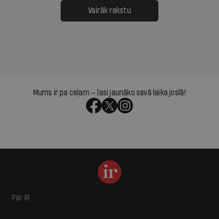
Vairāk rakstu
Mums ir pa ceļam — lasi jaunāko savā laika joslā!
Par IR