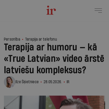
7
Personība
Terapija ar telefonu
Terapija ar humoru — kā
«True Latvian» video ārstē
latviešu kompleksus?
Ilze Šķietniece
28.05.2026.
IR