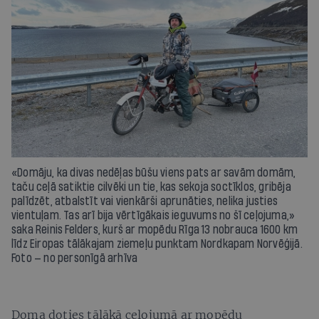
«Domāju, ka divas nedēļas būšu viens pats ar savām domām,
taču ceļā satiktie cilvēki un tie, kas sekoja soctīklos, gribēja
palīdzēt, atbalstīt vai vienkārši aprunāties, nelika justies
vientuļam. Tas arī bija vērtīgākais ieguvums no šī ceļojuma,»
saka Reinis Felders, kurš ar mopēdu Rīga 13 nobrauca 1600 km
līdz Eiropas tālākajam ziemeļu punktam Nordkapam Norvēģijā.
Foto — no personīgā arhīva
Doma doties tālākā ceļojumā ar mopēdu