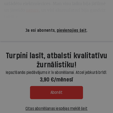
uzlādētu elektroierīces. Man visu laiku bija jāfilmē
un jāveido
saturs
, un visi akumulatori bija gandrīz
tukši.»
Ja esi abonents,
pievienojies šeit
.
Turpini lasīt, atbalsti kvalitatīvu
žurnālistiku!
Iepazīšanās piedāvājums ir.lv abonēšanai. Atcel jebkurā brīdī.
3,90 €/mēnesī
Abonēt
Citas abonēšanas iespējas meklē šeit