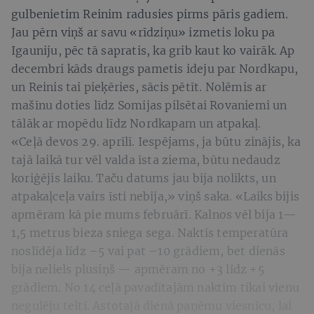
gulbenietim Reinim radusies pirms pāris gadiem.
Jau pērn viņš ar savu «rīdziņu»
izmetis loku pa
Igauniju, pēc tā sapratis, ka grib kaut ko vairāk. Ap
decembri kāds draugs pametis ideju par Nordkapu,
un Reinis tai pieķēries, sācis pētīt. Nolēmis ar
mašīnu doties līdz Somijas pilsētai Rovaniemi un
tālāk ar mopēdu līdz Nordkapam un atpakaļ.
«Ceļā devos 29. aprīlī. Iespējams, ja būtu zinājis, ka
tajā laikā tur vēl valda īsta ziema, būtu nedaudz
koriģējis laiku. Taču datums jau bija nolikts, un
atpakaļceļa vairs īsti nebija,» viņš saka. «Laiks bijis
apmēram kā pie mums februārī. Kalnos vēl bija 1—
1,5 metrus bieza sniega sega. Naktīs temperatūra
noslīdēja līdz –5 vai pat –10 grādiem, bet dienās
bija neliels plusiņš — apmēram no +3 līdz +5
grādiem. No 14 ceļā pavadītajām naktīm tikai vienu
negulēju teltī. Astotajā dienā paņēmu viesnīcu, lai