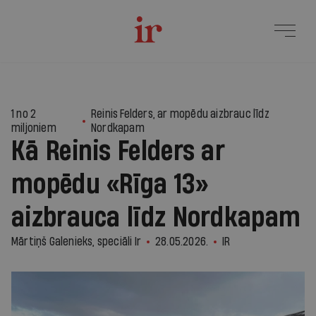
1
1 no 2
Reinis Felders, ar mopēdu aizbrauc līdz
miljoniem
Nordkapam
Kā Reinis Felders ar
mopēdu «Rīga 13»
aizbrauca līdz Nordkapam
Mārtiņš Galenieks, speciāli Ir
28.05.2026.
IR