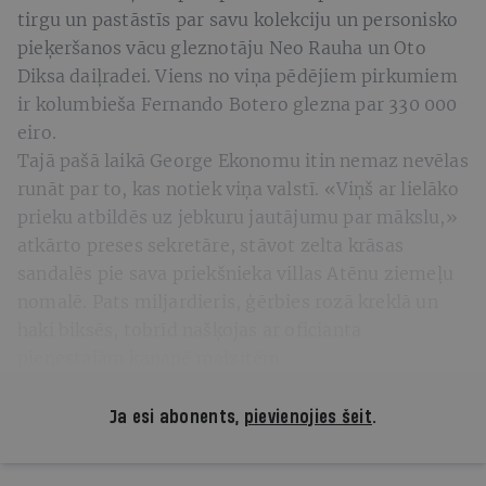
tirgu un pastāstīs par savu kolekciju un personisko
pieķeršanos vācu gleznotāju Neo Rauha un Oto
Diksa daiļradei. Viens no viņa pēdējiem pirkumiem
ir kolumbieša Fernando Botero glezna par 330 000
eiro.
Tajā pašā laikā George Ekonomu itin nemaz nevēlas
runāt par to, kas notiek viņa valstī. «Viņš ar lielāko
prieku atbildēs uz jebkuru jautājumu par mākslu,»
atkārto preses sekretāre, stāvot zelta krāsas
sandalēs pie sava priekšnieka villas Atēnu ziemeļu
nomalē. Pats miljardieris, ģērbies rozā kreklā un
haki biksēs, tobrīd našķojas ar oficianta
pienestajām kanapē maizītēm.
Ja esi abonents,
pievienojies šeit
.