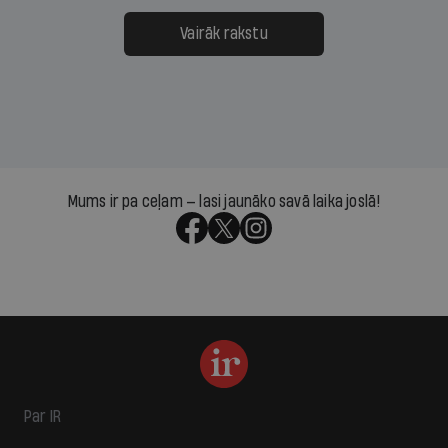
Vairāk rakstu
Mums ir pa ceļam — lasi jaunāko savā laika joslā!
Par IR