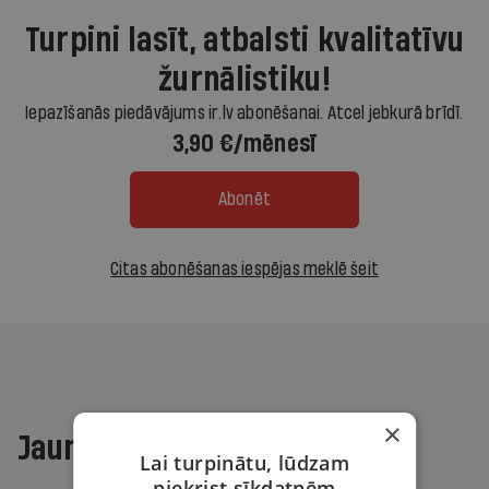
Turpini lasīt, atbalsti kvalitatīvu
žurnālistiku!
Iepazīšanās piedāvājums ir.lv abonēšanai. Atcel jebkurā brīdī.
3,90 €/mēnesī
Abonēt
Citas abonēšanas iespējas meklē šeit
×
Jaunākajā žurnālā
Lai turpinātu, lūdzam
piekrist sīkdatnēm