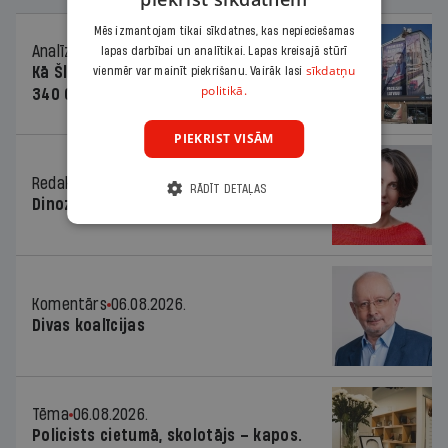
Mēs izmantojam tikai sīkdatnes, kas nepieciešamas
Analīze
06.08.2026.
lapas darbībai un analītikai. Lapas kreisajā stūrī
sīkdatņu
Kā Šlesera partija palika nesodīta par
vienmēr var mainīt piekrišanu. Vairāk lasi
politikā.
340 000 vērtu reklāmas kampaņu
PIEKRIST VISĀM
Redaktores sleja
06.08.2026.
RĀDĪT DETAĻAS
Dinozaura triks
Komentārs
06.08.2026.
Divas koalīcijas
Tēma
06.08.2026.
Policists cietumā, skolotājs – kapos.