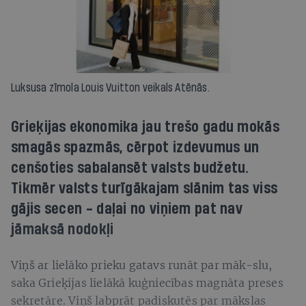
Luksusa zīmola Louis Vuitton veikals Atēnās.
Grieķijas ekonomika jau trešo gadu mokās
smagās spazmās, cērpot izdevumus un
cenšoties sabalansēt valsts budžetu.
Tikmēr valsts turīgākajam slānim tas viss
gājis secen - daļai no viņiem pat nav
jāmaksā nodokļi
Viņš ar lielāko prieku gatavs runāt par māk-slu,
saka Grieķijas lielākā kuģniecības magnāta preses
sekretāre. Viņš labprāt padiskutēs par mākslas