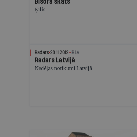
Bišofa skats
Ķīlis
Radars
28.11.2012.
IR.LV
Radars Latvijā
Nedēļas notikumi Latvijā