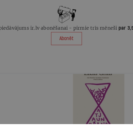
piedāvājums ir.lv abonēšanai - pirmie trīs mēneši
par 3,
Abonēt