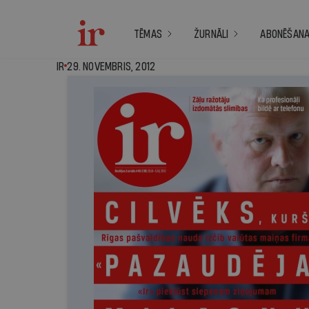
TĒMAS
ŽURNĀLI
ABONĒŠAN
IR - 29. novembris,
IR
29. NOVEMBRIS, 2012