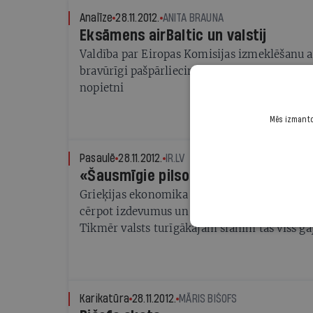
Analīze
28.11.2012.
ANITA BRAUNA
Eksāmens airBaltic un valstij
Valdība par Eiropas Komisijas izmeklēšanu air
bravūrīgi pašpārliecināta, bet Komisijas pārst
nopietni
Mēs izmantoj
Pasaulē
28.11.2012.
IR.LV
«Šausmīgie pilsoņi»
Grieķijas ekonomika jau trešo gadu mokās 
cērpot izdevumus un cenšoties sabalansēt va
Tikmēr valsts turīgākajam slānim tas viss gāj
viņiem pat nav jāmaksā nodokļi
Karikatūra
28.11.2012.
MĀRIS BIŠOFS