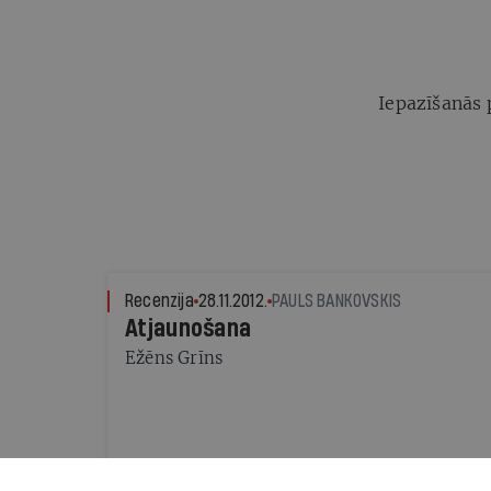
Iepazīšanās 
Recenzija
28.11.2012.
PAULS BANKOVSKIS
Atjaunošana
Ežēns Grīns