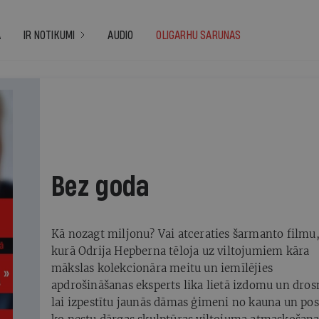
A
IR NOTIKUMI
AUDIO
OLIGARHU SARUNAS
 2012
Bez goda
Kā nozagt miljonu? Vai atceraties šarmanto filmu
kurā Odrija Hepberna tēloja uz viltojumiem kāra
mākslas kolekcionāra meitu un iemīlējies
apdrošināšanas eksperts lika lietā izdomu un dros
lai izpestītu jaunās dāmas ģimeni no kauna un pos