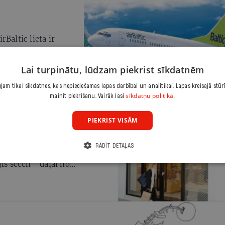
Baltic lietā ir
āvji saka - tas ir
Lai turpinātu, lūdzam piekrist sīkdatnēm
am tikai sīkdatnes, kas nepieciešamas lapas darbībai un analītikai. Lapas kreisajā stūr
sīkdatņu politikā.
mainīt piekrišanu. Vairāk lasi
PIEKRIST VISĀM
smagās spazmās,
RĀDĪT DETAĻAS
lsts budžetu.
is secen - daļai no