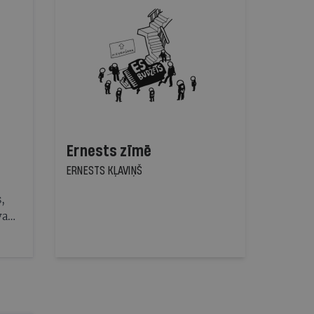
Ernests zīmē
ERNESTS KĻAVIŅŠ
,
va