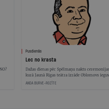
Pusdienās
Lec no krasta
ANO?
Dažas dienas pēc Spēlmaņu nakts ceremonijas
kurā Jaunā Rīgas teātra izrāde Oblomovs iegu
gada labākās izrādes titulu, galvenās lomas
ANDA BURVE-ROZĪTE
atveidotājs aktieris Gundars Āboliņš jau devās
spēlēt uz Ķelni