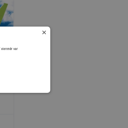
×
ī vienmēr var