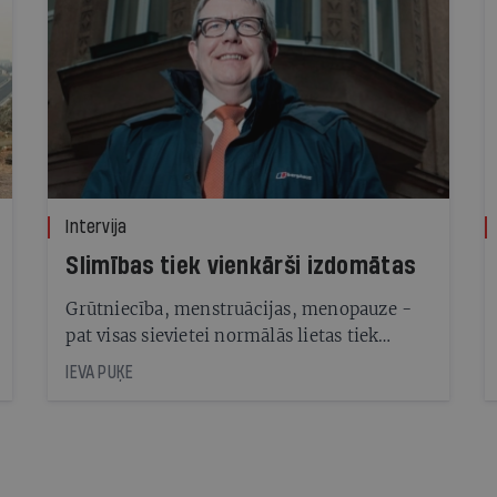
Intervija
Slimības tiek vienkārši izdomātas
Grūtniecība, menstruācijas, menopauze -
pat visas sievietei normālās lietas tiek
medikalizētas. Turklāt jaunu zāļu cenu
IEVA PUĶE
lielākā mērā veido nevis maksa par to
izpēti, bet par reklamēšanu - tik kritisks ir
farmācijas «sargsuņa» Health Action
International direktors Tims Rīds