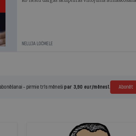
ko nestu dārgas skulptūras viltojuma atmaskošana
Patiesi jauks stāsts.
NELLIJA LOČMELE
 abonēšanai - pirmie trīs mēneši
par 3,90 eur/mēnesī.
Abonēt