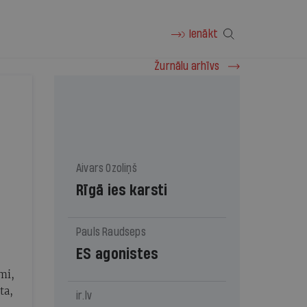
Ienākt
Žurnālu arhīvs
Aivars Ozoliņš
Rīgā ies karsti
,
Pauls Raudseps
ES agonistes
mi,
ta,
ir.lv