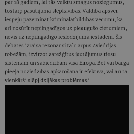
par 18 gadiem, lai tās veiktu smagus noziegumus,
tostarp pasūtījuma slepkavības. Valdība apsver
iespēju pazemināt kriminālatbildības vecumu, kā
arī nosūtīt nepilngadīgos uz pieaugušo cietumiem,
nevis uz nepilngadīgo ieslodzījuma iestādēm. Šīs
debates izraisa rezonansi tālu ārpus Zviedrijas
robežām, izvirzot sarežģītus jautājumus tiesu
sistēmām un sabiedrībām visā Eiropā. Bet vai bargā
pieeja noziedzības apkarošanā ir efektīva, vai arī tā
vienkārši slēpj dziļākas problēmas?