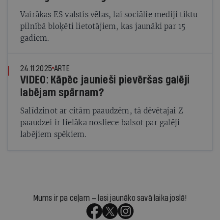
Vairākas ES valstis vēlas, lai sociālie mediji tiktu
pilnībā bloķēti lietotājiem, kas jaunāki par 15
gadiem.
24.11.2025
ARTE
VIDEO: Kāpēc jaunieši pievēršas galēji
labējam spārnam?
Salīdzinot ar citām paaudzēm, tā dēvētajai Z
paaudzei ir lielāka nosliece balsot par galēji
labējiem spēkiem.
Mums ir pa ceļam — lasi jaunāko savā laika joslā!