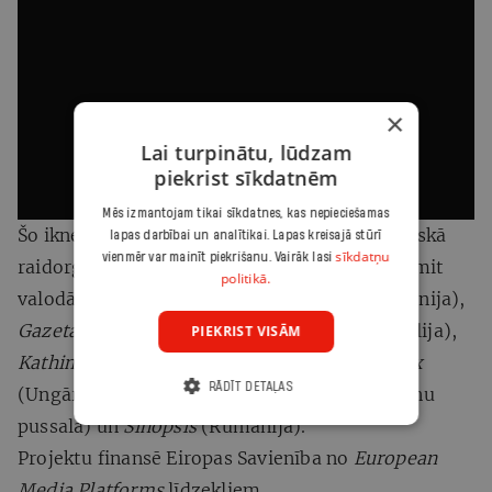
×
Lai turpinātu, lūdzam
piekrist sīkdatnēm
Mēs izmantojam tikai sīkdatnes, kas nepieciešamas
Šo iknedēļas raidījumu veido Eiropas sabiedriskā
lapas darbībai un analītikai. Lapas kreisajā stūrī
sīkdatņu
vienmēr var mainīt piekrišanu. Vairāk lasi
raidorganizācija ARTE. Tas tiek publicēts desmit
politikā.
valodās, pateicoties sadarbībai ar
El País
(Spānija),
Gazeta Wyborcza
(Polija),
Internazionale
(Itālija),
PIEKRIST VISĀM
Kathimerini
(Grieķija),
Le Soir
(Beļģija),
Telex
RĀDĪT DETAĻAS
(Ungārija),
Ir
(Latvija),
Balkan Insight
(Balkānu
pussala) un
Sinopsis
(Rumānija).
Projektu finansē Eiropas Savienība no
European
Media Platforms
līdzekļiem.