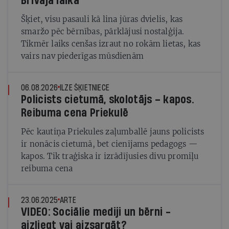
Brīvajā laikā
Šķiet, visu pasauli kā lina jūras dvielis, kas
smaržo pēc bērnības, pārklājusi nostalģija.
Tikmēr laiks cenšas izraut no rokām lietas, kas
vairs nav piederīgas mūsdienām
06.08.2026
ILZE ŠĶIETNIECE
Policists cietumā, skolotājs – kapos.
Reibuma cena Priekulē
Pēc kautiņa Priekules zaļumballē jauns policists
ir nonācis cietumā, bet cienījams pedagogs —
kapos. Tik traģiska ir izrādījusies divu promiļu
reibuma cena
23.06.2025
ARTE
VIDEO: Sociālie mediji un bērni -
aizliegt vai aizsargāt?