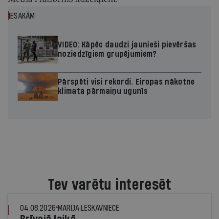
IESAKĀM
VIDEO: Kāpēc daudzi jaunieši pievēršas
noziedzīgiem grupējumiem?
Pārspēti visi rekordi. Eiropas nākotne
klimata pārmaiņu ugunīs
Tev varētu interesēt
04.08.2026
MARIJA LESKAVNIECE