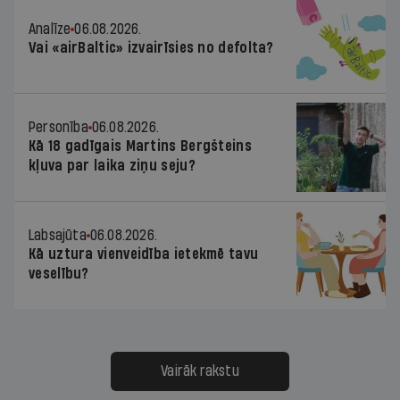
Analīze
06.08.2026.
Vai «airBaltic» izvairīsies no defolta?
Personība
06.08.2026.
Kā 18 gadīgais Martins Bergšteins
kļuva par laika ziņu seju?
Labsajūta
06.08.2026.
Kā uztura vienveidība ietekmē tavu
veselību?
Vairāk rakstu