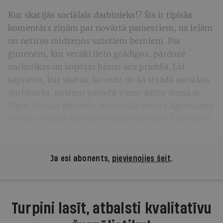
Kur skatījās sociālais darbinieks!? Šis ir tipisks
komentārs ziņām par novārtā pamestiem, uz ielām
un netīros midzeņos uzietiem bērniem. Par
ģimenēm, kur vecāki lieto grādīgos, pārdozē
narkotikas un kopojas bērnu acu priekšā. Lai
saprastu, kur skatās, ko redz un kā strādā sociālais
darbinieks, nolēmu pavadīt vienu darba dienu ar
Rīgas Sociālā dienesta teritoriālā centra
Āgenskalns
vecāko sociālo darbinieci Janu Pūķi (48). Šajā darbā
viņa strādā pēdējos sešus gadus.
Ja esi abonents,
pievienojies šeit
.
Turpini lasīt, atbalsti kvalitatīvu