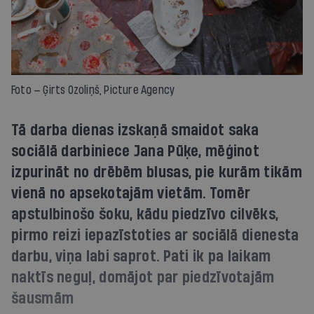
Foto — Ģirts Ozoliņš, Picture Agency
Tā darba dienas izskaņā smaidot saka
sociālā darbiniece Jana Pūķe, mēģinot
izpurināt no drēbēm blusas, pie kurām tikām
vienā no apsekotajām vietām. Tomēr
apstulbinošo šoku, kādu piedzīvo cilvēks,
pirmo reizi iepazīstoties ar sociālā dienesta
darbu, viņa labi saprot. Pati ik pa laikam
naktīs neguļ, domājot par piedzīvotajām
šausmām