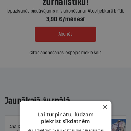
žurnālistiku!
Iepazīšanās piedāvājums ir.lv abonēšanai. Atcel jebkurā brīdī.
3,90 €/mēnesī
Abonēt
Citas abonēšanas iespējas meklē šeit
Jaunākajā žurnālā
×
Lai turpinātu, lūdzam
piekrist sīkdatnēm
Analīze
06.08.2026.
Mēs izmantojam tikai sīkdatnes, kas nepieciešamas