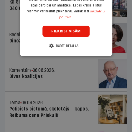
Kā Šlesera partija palika nesodīta par
lapas darbībai un analītikai. Lapas kreisajā stūrī
340 000 vērtu reklāmas kampaņu
sīkdatņu
vienmēr var mainīt piekrišanu. Vairāk lasi
politikā.
PIEKRIST VISĀM
Redaktores sleja
06.08.2026.
Dinozaura triks
RĀDĪT DETAĻAS
Komentārs
06.08.2026.
Divas koalīcijas
Tēma
06.08.2026.
Policists cietumā, skolotājs – kapos.
Reibuma cena Priekulē