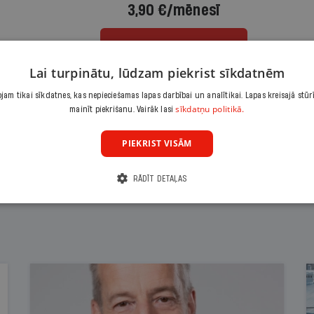
3,90 €/mēnesī
Abonēt
Lai turpinātu, lūdzam piekrist sīkdatnēm
Citas abonēšanas iespējas meklē šeit
am tikai sīkdatnes, kas nepieciešamas lapas darbībai un analītikai. Lapas kreisajā stūr
sīkdatņu politikā.
mainīt piekrišanu. Vairāk lasi
PIEKRIST VISĀM
RĀDĪT DETAĻAS