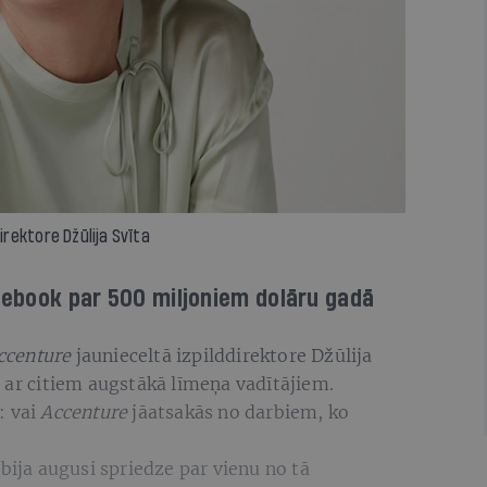
rektore Džūlija Svīta
acebook par 500 miljoniem dolāru gadā
ccenture
jaunieceltā izpilddirektore Džūlija
 ar citiem augstākā līmeņa vadītājiem.
: vai
Accenture
jāatsakās no darbiem, ko
bija augusi spriedze par vienu no tā