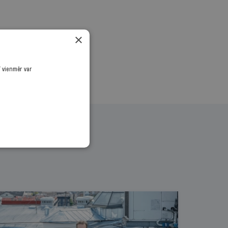
×
ī vienmēr var