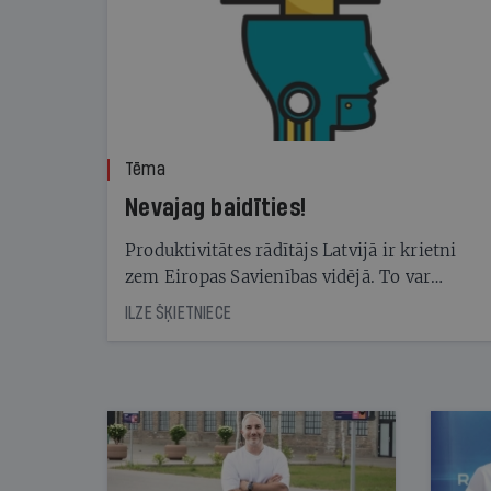
Tēma
Nevajag baidīties!
Produktivitātes rādītājs Latvijā ir krietni
zem Eiropas Savienības vidējā. To var
palīdzēt kāpināt mākslīgā intelekta rīku
ILZE ŠĶIETNIECE
izmantošana. Taču — kā tā mainīs dažādas
profesijas un tajās nepieciešamās prasmes?