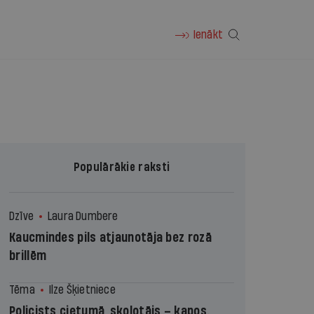
Ienākt
Populārākie raksti
Dzīve
Laura Dumbere
Kaucmindes pils atjaunotāja bez rozā
brillēm
Tēma
Ilze Šķietniece
Policists cietumā, skolotājs – kapos.