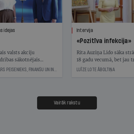
s idejas
Intervija
«Pozitīva infekcija»
is valsts akciju
Rita Auziņa Lido sāka str
drības sākotnējais
18 gadu vecumā, bet jau tr
skais akciju piedāvājums
gadus vēlāk kā vadītāja at
KASPARS PEISENIEKS, FINANŠU UN INVESTĪCIJU EKSPERTS
LUĪZE LOTE ĀBOLTIŅA
jams ar «gandrīz labi»
restorānu lidostā. Tagad 
ir uzņēmuma valdes
priekšsēdētāja un vada to
vēsturiski vērienīgākajā
attīstības posmā
Vairāk rakstu