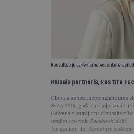
Konsultāciju uzņēmuma Accenture izpilddi
Klusais partneris, kas tīra F
Globālā konsultāciju uzņēmuma
A
Svīta 2019. gadā sarīkoja sanāksmi
Galvenais jautājums dienaskārtībā
uzņēmums veic
Facebook
labā?
Jau gadiem ilgi
Accenture
iekšienē 