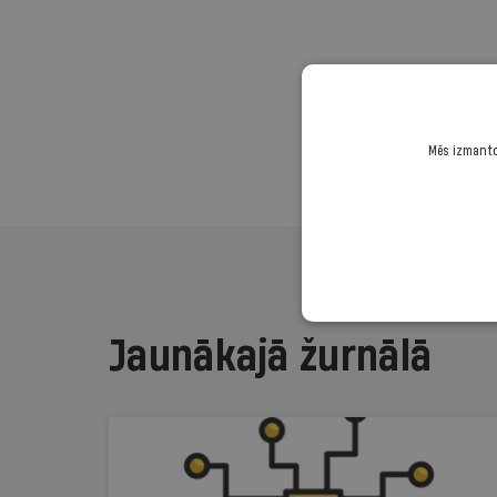
Mēs izmantoj
Jaunākajā žurnālā