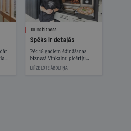
Jauns bizness
Spēks ir detaļās
ādāt
Pēc 18 gadiem ēdināšanas
īs
biznesā Vīnkalnu picēriju
vēra
dibinātājs Artis Žentiņš kopā
LUĪZE LOTE ĀBOLTIŅA
viņa
ar dizaineru Aigaru Lauzi
radījis jauna tipa profesionālas
picu krāsns prototipu. Tagad
Dimantiņš jāpārvērš ražojamā
un eksportējamā produktā