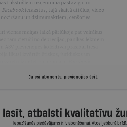
ņās tūkstošiem uzņēmuma pastāvīgo un
s
Facebook
ierakstus, tajā skaitā attēlus, video
s nociršanu un dzimumaktiem, cenšoties
ri vienas maiņas laikā pārlūkoja pat vairākus
i pēc tam cietuši no depresijas, panikas lēkmēm
m ASV pievienojies kolektīvai prasībai tiesā
ija likusi izvērtēt ētiskos, juridiskos un
 varētu izrietēt no līguma ar
Facebook
.
Ja esi abonents,
pievienojies šeit
.
 lasīt, atbalsti kvalitatīvu žu
Iepazīšanās piedāvājums ir.lv abonēšanai. Atcel jebkurā brīdī