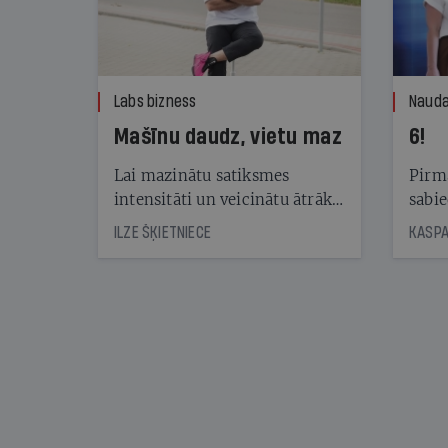
Labs bizness
Nauda
Mašīnu daudz, vietu maz
6!
Lai mazinātu satiksmes
Pirma
intensitāti un veicinātu ātrāku
sabie
automašīnu apriti stāvvietās,
publi
ILZE ŠĶIETNIECE
Rīgā jau gadiem darbojas
vērtē
maksas stāvlaukumi. Lai gan
piedāvājums aug, pieprasījums
joprojām ir lielāks