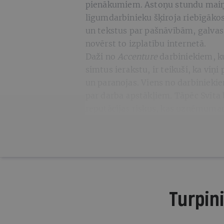
pienākumiem. Astoņu stundu mai
līgumdarbinieku šķiroja riebīgāko
un tekstus par pašnāvībām, galva
novērst to izplatību internetā.
Daži no
Accenture
darbiniekiem, ku
simtus ierakstu, ir teikuši, ka viņ
un paranojas. Viens no darbiniekie
par darba apstākļiem. Tāpēc Svīta b
reputācijas riskus, kas uzņēmumam
Turpini