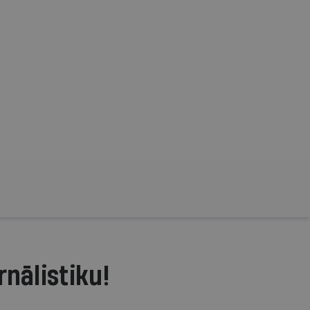
rnālistiku!
.