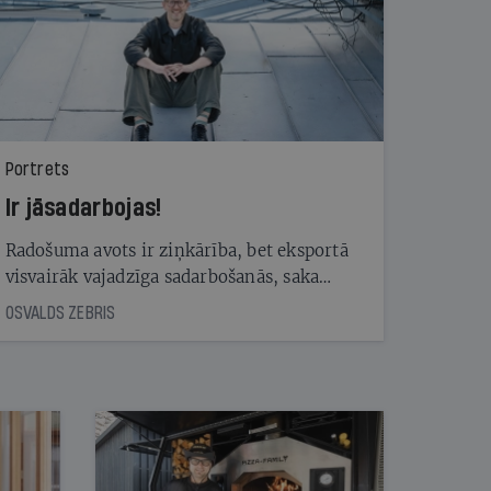
Portrets
Ir jāsadarbojas!
Radošuma avots ir ziņkārība, bet eksportā
visvairāk vajadzīga sadarbošanās, saka
Andris Rubīns, kurš reklāmas nozarē strādā
OSVALDS ZEBRIS
jau 26 gadus