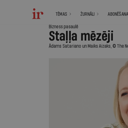
TĒMAS
ŽURNĀLI
ABONĒŠAN
Bizness pasaulē
Staļļa mēzēji
Ādams Satariano un Maiks Aizaks, © The N