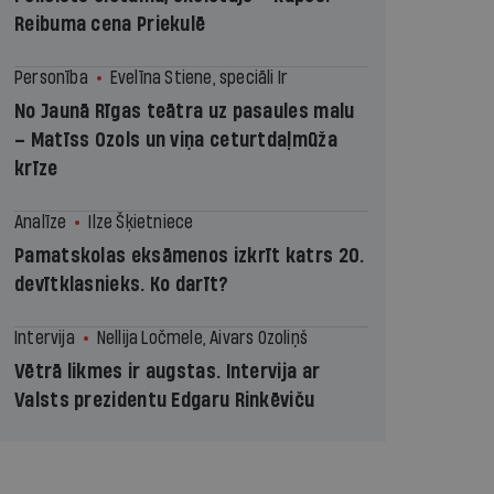
Reibuma cena Priekulē
Personība
Evelīna Stiene, speciāli Ir
No Jaunā Rīgas teātra uz pasaules malu
– Matīss Ozols un viņa ceturtdaļmūža
krīze
Analīze
Ilze Šķietniece
Pamatskolas eksāmenos izkrīt katrs 20.
devītklasnieks. Ko darīt?
Intervija
Nellija Ločmele, Aivars Ozoliņš
Vētrā likmes ir augstas. Intervija ar
Valsts prezidentu Edgaru Rinkēviču