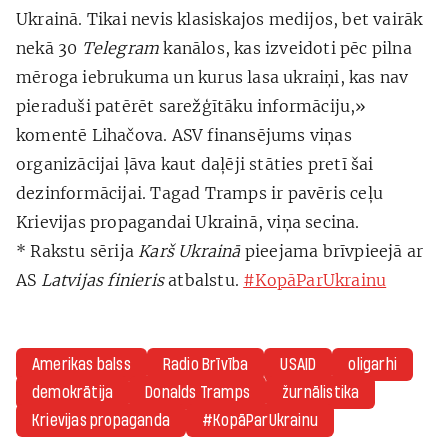
Ukrainā. Tikai nevis klasiskajos medijos, bet vairāk
nekā 30
Telegram
kanālos, kas izveidoti pēc pilna
mēroga iebrukuma un kurus lasa ukraiņi, kas nav
pieraduši patērēt sarežģītāku informāciju,»
komentē Lihačova. ASV finansējums viņas
organizācijai ļāva kaut daļēji stāties pretī šai
dezinformācijai. Tagad Tramps ir pavēris ceļu
Krievijas propagandai Ukrainā, viņa secina.
* Rakstu sērija
Karš Ukrainā
pieejama brīvpieejā ar
AS
Latvijas finieris
atbalstu.
#KopāParUkrainu
Amerikas balss
Radio Brīvība
USAID
oligarhi
demokrātija
Donalds Tramps
žurnālistika
Krievijas propaganda
#KopāParUkrainu