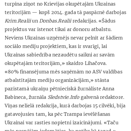
turpina ziņot no Krievijas okupētajām Ukrainas
teritorijām — kopš 2014. gada tā paspārnē darbojas
Krim.Realii
un
Donbas.Realii
redakcijas. «Šādus
projektus var īstenot tikai ar donoru atbalstu.
Neviens Ukrainas uzņēmējs nevar pelnīt ar šādiem
sociālo mediju projektiem, kas ir svarīgi, lai
Ukrainas sabiedrība nezaudētu saikni ar savām
okupētajām teritorijām,» skaidro Lihačova.
«80% finansējuma mēs saņēmām no ASV valdības
atbalstītajām mediju organizācijām,» stāsta
pazīstamā ukraiņu pētnieciskā žurnāliste Anna
Babineca, žurnāla
Sledstvie.Info
galvenā redaktore.
Viņas nelielā redakcija, kurā darbojas 15 cilvēki, bija
gatavojusies tam, ka pēc Trampa ievēlēšanas
Ukrainai var rasties nopietni izaicinājumi. «Taču
mēs nespējām iedomāties, ka notiks kā tagad,»