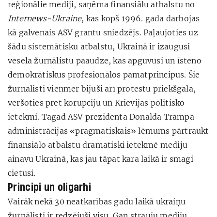
reģionālie mediji, saņēma finansiālu atbalstu no
Internews-Ukraine
, kas kopš 1996. gada darbojas
kā galvenais ASV grantu sniedzējs. Paļaujoties uz
šādu sistemātisku atbalstu, Ukrainā ir izaugusi
vesela žurnālistu paaudze, kas apguvusi un īsteno
demokrātiskus profesionālos pamatprincipus. Šie
žurnālisti vienmēr bijuši arī protestu priekšgalā,
vēršoties pret korupciju un Krievijas politisko
ietekmi. Tagad ASV prezidenta Donalda Trampa
administrācijas «pragmatiskais» lēmums pārtraukt
finansiālo atbalstu dramatiski ietekmē mediju
ainavu Ukrainā, kas jau tāpat kara laikā ir smagi
cietusi.
Principi un oligarhi
Vairāk nekā 30 neatkarības gadu laikā ukraiņu
žurnālisti ir redzējuši visu. Gan strauju mediju