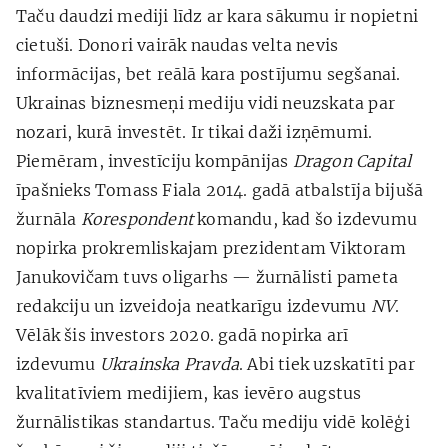
Taču daudzi mediji līdz ar kara sākumu ir nopietni
cietuši. Donori vairāk naudas velta nevis
informācijas, bet reālā kara postījumu segšanai.
Ukrainas biznesmeņi mediju vidi neuzskata par
nozari, kurā investēt. Ir tikai daži izņēmumi.
Piemēram, investīciju kompānijas
Dragon Capital
īpašnieks Tomass Fiala 2014. gadā atbalstīja bijušā
žurnāla
Korespondent
komandu, kad šo izdevumu
nopirka prokremliskajam prezidentam Viktoram
Janukovičam tuvs oligarhs — žurnālisti pameta
redakciju un izveidoja neatkarīgu izdevumu
NV
.
Vēlāk šis investors 2020. gadā nopirka arī
izdevumu
Ukrainska Pravda
. Abi tiek uzskatīti par
kvalitatīviem medijiem, kas ievēro augstus
žurnālistikas standartus. Taču mediju vidē kolēģi