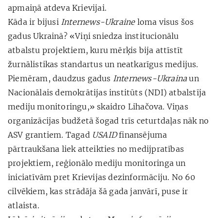
apmaiņā atdeva Krievijai.
Kāda ir bijusi
Internews-Ukraine
loma visus šos
gadus Ukrainā? «Viņi sniedza institucionālu
atbalstu projektiem, kuru mērķis bija attīstīt
žurnālistikas standartus un neatkarīgus medijus.
Piemēram, daudzus gadus
Internews-Ukraina
un
Nacionālais demokrātijas institūts (NDI) atbalstīja
mediju monitoringu,» skaidro Lihačova. Viņas
organizācijas budžetā šogad trīs ceturtdaļas nāk no
ASV grantiem. Tagad
USAID
finansējuma
pārtraukšana liek atteikties no medijpratības
projektiem, reģionālo mediju monitoringa un
iniciatīvām pret Krievijas dezinformāciju. No 60
cilvēkiem, kas strādāja šā gada janvārī, puse ir
atlaista.