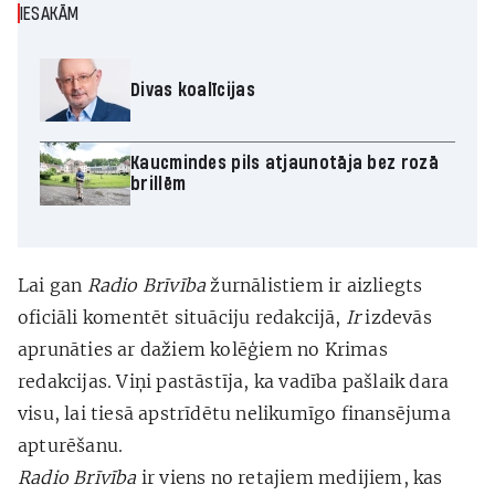
IESAKĀM
Divas koalīcijas
Kaucmindes pils atjaunotāja bez rozā
brillēm
Lai gan
Radio Brīvība
žurnālistiem ir aizliegts
oficiāli komentēt situāciju redakcijā,
Ir
izdevās
aprunāties ar dažiem kolēģiem no Krimas
redakcijas. Viņi pastāstīja, ka vadība pašlaik dara
visu, lai tiesā apstrīdētu nelikumīgo finansējuma
apturēšanu.
Radio Brīvība
ir viens no retajiem medijiem, kas