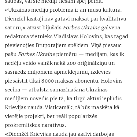
šaubās, vai šie mediji tiešām spēj pelnīt.
«Ukrainas mediju problēma ir arī mūsu kultūra.
Diemžēl lasītāji nav gatavi maksāt par kvalitatīvu
saturu,» atzīst bijušais
Forbes Ukraine
galvenā
redaktora vietnieks Vladislavs Holovins, kas tagad
pievienojies Bruņotajiem spēkiem. Viņš piesauc
pašu
Forbes Ukraine
piemēru — medijam, kas ik
nedēļu veido vairāk nekā 200 oriģinālziņu un
sasniedz miljoniem apmeklējumu, izdevies
piesaistīt tikai 8000 maksas abonentu. Holovins
secina — atbalsta samazināšana Ukrainas
medijiem novedīs pie tā, ka tirgū aktīvi ieplūdīs
Krievijas nauda. Visticamāk, tā būs maskēta kā
vietējie projekti, bet reāli popularizēs
prokremliskus naratīvus.
«Diemžēl Krievijas nauda jau aktīvi darbojas