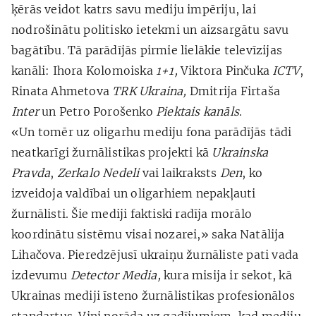
ķērās veidot katrs savu mediju impēriju, lai
nodrošinātu politisko ietekmi un aizsargātu savu
bagātību. Tā parādījās pirmie lielākie televīzijas
kanāli: Ihora Kolomoiska
1+1,
Viktora Pinčuka
ICTV
,
Rinata Ahmetova
TRK Ukraina,
Dmitrija Firtaša
Inter
un Petro Porošenko
Piektais kanāls
.
«Un tomēr uz oligarhu mediju fona parādījās tādi
neatkarīgi žurnālistikas projekti kā
Ukrainska
Pravda
,
Zerkalo Nedeli
vai laikraksts
Den
, ko
izveidoja valdībai un oligarhiem nepakļauti
žurnālisti. Šie mediji faktiski radīja morālo
koordinātu sistēmu visai nozarei,» saka Natālija
Lihačova. Pieredzējusī ukraiņu žurnāliste pati vada
izdevumu
Detector Media,
kura misija ir sekot, kā
Ukrainas mediji īsteno žurnālistikas profesionālos
standartus. Viņi norāda uz gadījumiem, kad mediju