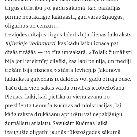
tirgus attīstību 90. gadu sākumā, kad parādījās
pirmie neatkarīgie laikraksti, gan varas žņaugus,
oligarhus un cenzūru.
Deviņdesmitajos tirgus līderis bija dienas laikraksts
Kijivskije Vedomosti,
kas kādu laiku iznāca pat
divās tirāžās — no rīta un vakarā. «Tolaik žurnālisti
bija ļoti ietekmīgi cilvēki, kas labi pelnīja, un mediji
tiešām bija bizness,» stāsta Jevheņijs Jakunovs,
laikraksta galvenais redaktors 90. gadu otrajā pusē.
Taču drīz vien sākās vārda brīvības ierobežošana.
Pienāca laiki, kad pietika ar vienu zvanu no
prezidenta Leonīda Kučmas administrācijas, lai
kāda raksta drukāšanu apturētu vai nepakļāvīgu
žurnālistu atlaistu. Savukārt Kučmas laikā
izaugušie oligarhi jaunās tūkstošgades sākumā