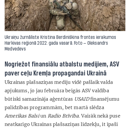
Ukraiņu žurnāliste Kristina Berdiniškina frontes ierakumos
Harkivas reģionā 2022. gada vasarā. Foto — Oleksandrs
Medvedevs
Nogriežot finansiālu atbalstu medijiem, ASV
paver ceļu Kremļa propagandai Ukrainā
Ukrainas plašsaziņas mediju vidē pašlaik valda
apjukums, jo jau februāra beigās ASV valdība
būtiski samazināja aģentūras
USAID
finansējumu
palīdzības programmām, bet martā slēdza
Amerikas Balsi
un
Radio Brīvība
. Vairāk nekā puse
neatkarīgo Ukrainas plašsaziņas līdzekļu, it īpaši