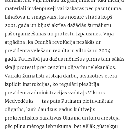
materiāli ir vienpusēji vai izskatās pēc pasūtījuma.
Lihačova ir smagsvars, kas nozarē strādā kopš
2001. gada un bijusi aktīva dažādās žurnālistu
pašorganizēšanās un protestu izpausmēs. Viņa
atgādina, ka Oranžā revolūcija nesākās ar
prezidenta vēlēšanu rezultātu viltošanu 2004.
gadā. Patiesībā jau dažus mēnešus pirms tam sākās
skaļi protesti pret cenzūru oligarhu telekanālos.
Vairāki žurnālisti atstāja darbu, atsakoties ēterā
izpildīt instrukcijas, ko regulāri piesūtīja
prezidenta administrācijas vadītājs Viktors
Medvedčuks — tas pats Putinam pietuvinātais
oligarhs, kurš daudzus gadus kultivējis
prokremliskus naratīvus Ukrainā un kuru arestēja
pēc pilna mēroga iebrukuma, bet vēlāk gūstekņu