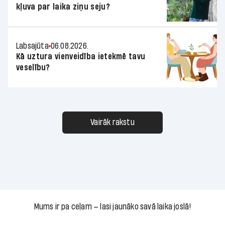
kļuva par laika ziņu seju?
Labsajūta
06.08.2026.
Kā uztura vienveidība ietekmē tavu
veselību?
Vairāk rakstu
Mums ir pa ceļam — lasi jaunāko savā laika joslā!