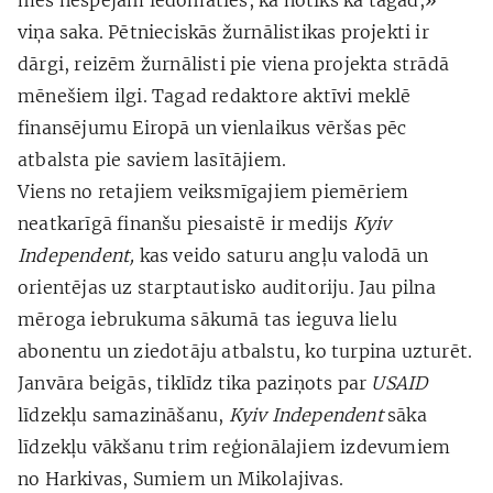
viņa saka. Pētnieciskās žurnālistikas projekti ir
dārgi, reizēm žurnālisti pie viena projekta strādā
mēnešiem ilgi. Tagad redaktore aktīvi meklē
finansējumu Eiropā un vienlaikus vēršas pēc
atbalsta pie saviem lasītājiem.
Viens no retajiem veiksmīgajiem piemēriem
neatkarīgā finanšu piesaistē ir medijs
Kyiv
Independent,
kas veido saturu angļu valodā un
orientējas uz starptautisko auditoriju. Jau pilna
mēroga iebrukuma sākumā tas ieguva lielu
abonentu un ziedotāju atbalstu, ko turpina uzturēt.
Janvāra beigās, tiklīdz tika paziņots par
USAID
līdzekļu samazināšanu,
Kyiv Independent
sāka
līdzekļu vākšanu trim reģionālajiem izdevumiem
no Harkivas, Sumiem un Mikolajivas.