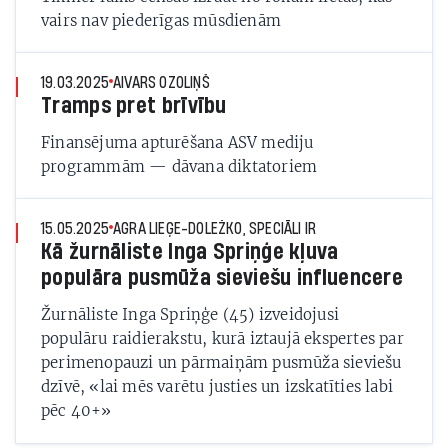
vairs nav piederīgas mūsdienām
19.03.2025
AIVARS OZOLIŅŠ
Tramps pret brīvību
Finansējuma apturēšana ASV mediju
programmām — dāvana diktatoriem
15.05.2025
AGRA LIEĢE-DOLEŽKO, SPECIĀLI IR
Kā žurnāliste Inga Spriņģe kļuva
populāra pusmūža sieviešu influencere
Žurnāliste Inga Spriņģe (45) izveidojusi
populāru raidierakstu, kurā iztaujā ekspertes par
perimenopauzi un pārmaiņām pusmūža sieviešu
dzīvē, «lai mēs varētu justies un izskatīties labi
pēc 40+»