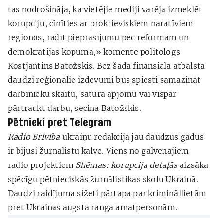
tas nodrošināja, ka vietējie mediji varēja izmeklēt
korupciju, cīnīties ar prokrieviskiem naratīviem
reģionos, radīt pieprasījumu pēc reformām un
demokrātijas kopumā,» komentē politologs
Kostjantins Batožskis. Bez šāda finansiāla atbalsta
daudzi reģionālie izdevumi būs spiesti samazināt
darbinieku skaitu, satura apjomu vai vispār
pārtraukt darbu, secina Batožskis.
Pētnieki pret
Telegram
Radio Brīvība
ukraiņu redakcija jau daudzus gadus
ir bijusi žurnālistu kalve. Viens no galvenajiem
radio projektiem
Shēmas: korupcija detaļās
aizsāka
spēcīgu pētnieciskās žurnālistikas skolu Ukrainā.
Daudzi raidījuma sižeti pārtapa par krimināllietām
pret Ukrainas augsta ranga amatpersonām.