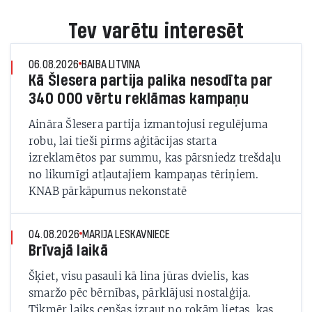
Tev varētu interesēt
06.08.2026
BAIBA LITVINA
Kā Šlesera partija palika nesodīta par
340 000 vērtu reklāmas kampaņu
Aināra Šlesera partija izmantojusi regulējuma
robu, lai tieši pirms aģitācijas starta
izreklamētos par summu, kas pārsniedz trešdaļu
no likumīgi atļautajiem kampaņas tēriņiem.
KNAB pārkāpumus nekonstatē
04.08.2026
MARIJA LESKAVNIECE
Brīvajā laikā
Šķiet, visu pasauli kā lina jūras dvielis, kas
smaržo pēc bērnības, pārklājusi nostalģija.
Tikmēr laiks cenšas izraut no rokām lietas, kas