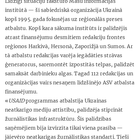
Līdzīgi situāciju raksturo Masu informācijas
institūtā — šī sabiedriskā organizācija Ukrainā
kopš 1995. gada fokusējas uz reģionālās preses
atbalstu. Kopš kara sākuma institūts ir palīdzējis
atrast finansējumu desmitiem redakciju frontes
reģionos Harkivā, Hersonā, Zaporižjā un Sumos. Ar
tā atbalstu redakcijas varēja iegādāties strāvas
ģeneratorus, saremontēt izpostītās telpas, palīdzēt
samaksāt darbinieku algas. Tagad 112 redakcijas un
organizācijas vairs nesaņem līdzšinējo ASV atbalsta
finansējumu.
«
USAID
programmas atbalstīja Ukrainas
neatkarīgo mediju attīstību, palīdzēja stiprināt
žurnālistikas infrastruktūru. Šīs palīdzības
saņēmējiem bija izvirzīta tikai viena prasība —
jāievēro neatkarīgas žurnālistikas standarti. Tieši