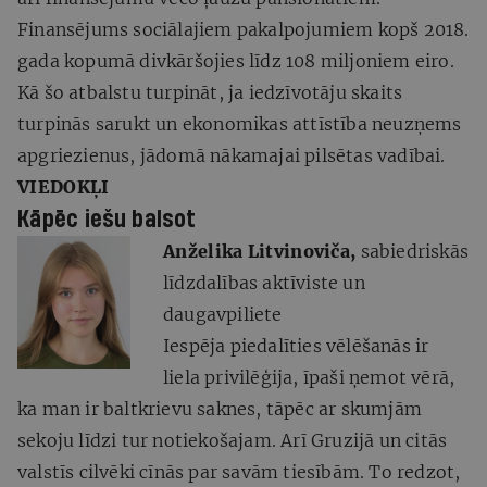
Finansējums sociālajiem pakalpojumiem kopš 2018.
gada kopumā divkāršojies līdz 108 miljoniem eiro.
Kā šo atbalstu turpināt, ja iedzīvotāju skaits
turpinās sarukt un ekonomikas attīstība neuzņems
apgriezienus, jādomā nākamajai pilsētas vadībai.
VIEDOKĻI
Kāpēc iešu balsot
Anželika Litvinoviča,
sabiedriskās
līdzdalības aktīviste un
daugavpiliete
Iespēja piedalīties vēlēšanās ir
liela privilēģija, īpaši ņemot vērā,
ka man ir baltkrievu saknes, tāpēc ar skumjām
sekoju līdzi tur notiekošajam. Arī Gruzijā un citās
valstīs cilvēki cīnās par savām tiesībām. To redzot,