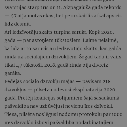
svārstījās starp trīs un 11. Aizpagājušā gada rekords
— 57 atjaunotas ēkas, bet pērn skaitlis atkal apsīcis
līdz desmit.
Arī iedzīvotāju skaits turpina sarukt. Kopš 2020.
gada — par astoņiem tūkstošiem. Laime nelaimē,
ka līdz ar to sarucis arī iedzīvotāju skaits, kas gaida
rindā uz sociālajiem dzīvokļiem. Šogad tādu ir vairs
tikai 1,7 tūkstoši. 2018. gadā rinda bija divreiz
garāka.
Pēdējās sociālo dzīvokļu mājas — pavisam 218
dzīvokļus — pilsēta nodevusi ekspluatācijā 2020.
gadā. Pretēji koalīcijas solījumiem šajā sasaukumā
pašvaldība nav uzbūvējusi nevienu īres dzīvokli.
Tiesa, pilsēta noslēgusi nodomu protokolu par 1000
īres dzīvokļu izbūvi pašvaldībā nodarbinātajiem