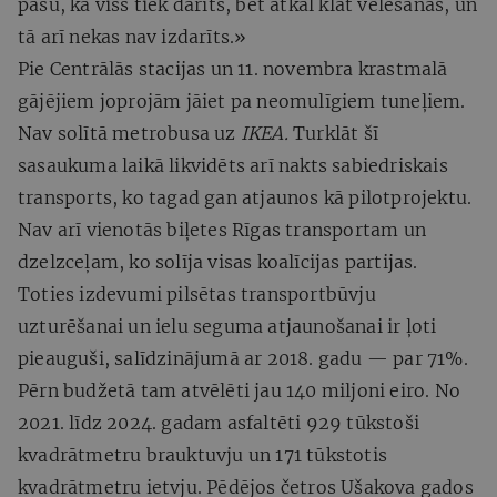
pašu, ka viss tiek darīts, bet atkal klāt vēlēšanas, un
tā arī nekas nav izdarīts.»
Pie Centrālās stacijas un 11. novembra krastmalā
gājējiem joprojām jāiet pa neomulīgiem tuneļiem.
Nav solītā metrobusa uz
IKEA.
Turklāt šī
sasaukuma laikā likvidēts arī nakts sabiedriskais
transports, ko tagad gan atjaunos kā pilotprojektu.
Nav arī vienotās biļetes Rīgas transportam un
dzelzceļam, ko solīja visas koalīcijas partijas.
Toties izdevumi pilsētas transportbūvju
uzturēšanai un ielu seguma atjaunošanai ir ļoti
pieauguši, salīdzinājumā ar 2018. gadu — par 71%.
Pērn budžetā tam atvēlēti jau 140 miljoni eiro. No
2021. līdz 2024. gadam asfaltēti 929 tūkstoši
kvadrātmetru brauktuvju un 171 tūkstotis
kvadrātmetru ietvju. Pēdējos četros Ušakova gados