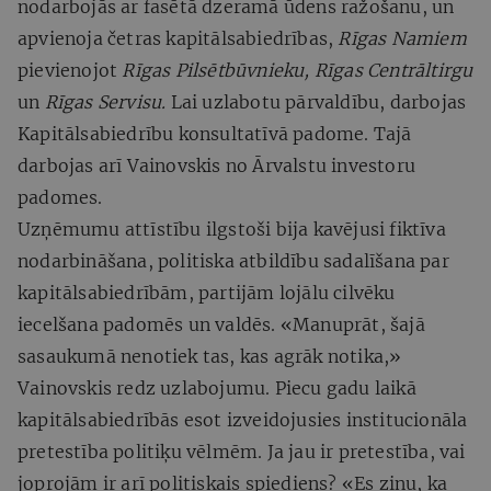
nodarbojās ar fasētā dzeramā ūdens ražošanu, un
apvienoja četras kapitālsabiedrības,
Rīgas Namiem
pievienojot
Rīgas Pilsētbūvnieku, Rīgas Centrāltirgu
un
Rīgas Servisu.
Lai uzlabotu pārvaldību, darbojas
Kapitālsabiedrību konsultatīvā padome. Tajā
darbojas arī Vainovskis no Ārvalstu investoru
padomes.
Uzņēmumu attīstību ilgstoši bija kavējusi fiktīva
nodarbināšana, politiska atbildību sadalīšana par
kapitālsabiedrībām, partijām lojālu cilvēku
iecelšana padomēs un valdēs. «Manuprāt, šajā
sasaukumā nenotiek tas, kas agrāk notika,»
Vainovskis redz uzlabojumu. Piecu gadu laikā
kapitālsabiedrībās esot izveidojusies institucionāla
pretestība politiķu vēlmēm. Ja jau ir pretestība, vai
joprojām ir arī politiskais spiediens? «Es zinu, ka