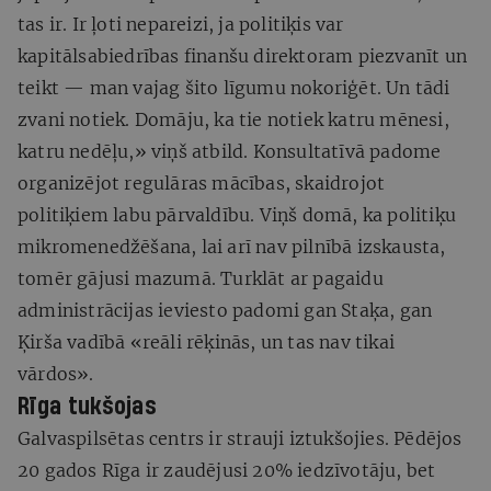
tas ir. Ir ļoti nepareizi, ja politiķis var
kapitālsabiedrības finanšu direktoram piezvanīt un
teikt — man vajag šito līgumu nokoriģēt. Un tādi
zvani notiek. Domāju, ka tie notiek katru mēnesi,
katru nedēļu,» viņš atbild. Konsultatīvā padome
organizējot regulāras mācības, skaidrojot
politiķiem labu pārvaldību. Viņš domā, ka politiķu
mikromenedžēšana, lai arī nav pilnībā izskausta,
tomēr gājusi mazumā. Turklāt ar pagaidu
administrācijas ieviesto padomi gan Staķa, gan
Ķirša vadībā «reāli rēķinās, un tas nav tikai
vārdos».
Rīga tukšojas
Galvaspilsētas centrs ir strauji iztukšojies. Pēdējos
20 gados Rīga ir zaudējusi 20% iedzīvotāju, bet