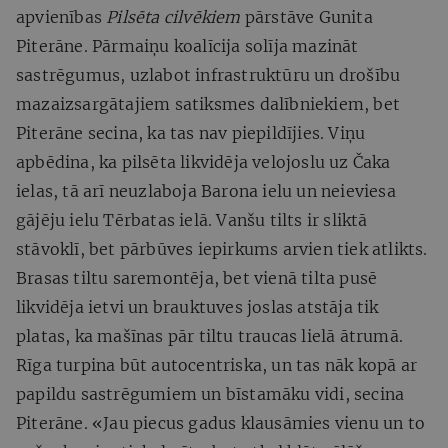
apvienības
Pilsēta cilvēkiem
pārstāve Gunita
Piterāne. Pārmaiņu koalīcija solīja mazināt
sastrēgumus, uzlabot infrastruktūru un drošību
mazaizsargātajiem satiksmes dalībniekiem, bet
Piterāne secina, ka tas nav piepildījies. Viņu
apbēdina, ka pilsēta likvidēja velojoslu uz Čaka
ielas, tā arī neuzlaboja Barona ielu un neieviesa
gājēju ielu Tērbatas ielā. Vanšu tilts ir sliktā
stāvoklī, bet pārbūves iepirkums arvien tiek atlikts.
Brasas tiltu saremontēja, bet vienā tilta pusē
likvidēja ietvi un brauktuves joslas atstāja tik
platas, ka mašīnas pār tiltu traucas lielā ātrumā.
Rīga turpina būt autocentriska, un tas nāk kopā ar
papildu sastrēgumiem un bīstamāku vidi, secina
Piterāne. «Jau piecus gadus klausāmies vienu un to