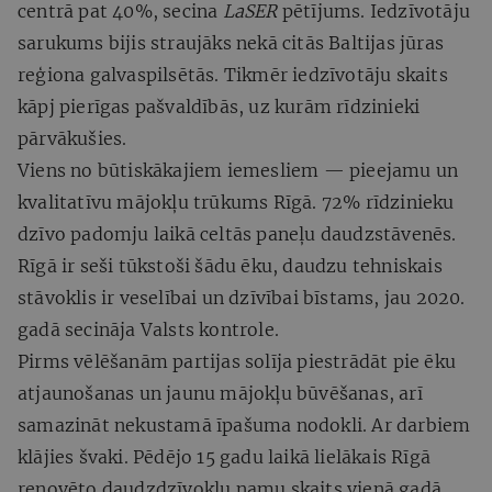
centrā pat 40%, secina
LaSER
pētījums. Iedzīvotāju
sarukums bijis straujāks nekā citās Baltijas jūras
reģiona galvaspilsētās. Tikmēr iedzīvotāju skaits
kāpj pierīgas pašvaldībās, uz kurām rīdzinieki
pārvākušies.
Viens no būtiskākajiem iemesliem — pieejamu un
kvalitatīvu mājokļu trūkums Rīgā. 72% rīdzinieku
dzīvo padomju laikā celtās paneļu daudzstāvenēs.
Rīgā ir seši tūkstoši šādu ēku, daudzu tehniskais
stāvoklis ir veselībai un dzīvībai bīstams, jau 2020.
gadā secināja Valsts kontrole.
Pirms vēlēšanām partijas solīja piestrādāt pie ēku
atjaunošanas un jaunu mājokļu būvēšanas, arī
samazināt nekustamā īpašuma nodokli. Ar darbiem
klājies švaki. Pēdējo 15 gadu laikā lielākais Rīgā
renovēto daudzdzīvokļu namu skaits vienā gadā