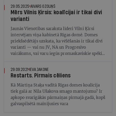
vidū?
29.05.2025
AIVARS OZOLIŅŠ
Mērs Vilnis Ķirsis: koalīcijai ir tikai divi
varianti
Jaunās Vienotības saraksta līderi Vilni Ķirsi
intervējam viņa kabinetā Rīgas domē. Domes
priekšsēdētājs uzskata, ka vēlēšanās ir tikai divi
varianti — vai nu JV, NA un Progresīvo
vairākums, vai varu iegūs promaskaviskie spēki
ar Šleseru priekšgalā
29.09.2021
IEVA JAKONE
Restarts. Pirmais cēliens
Kā Mārtiņa Staķa vadītā Rīgas domes koalīcija
tiek galā ar Nila Ušakova smago mantojumu? Ir
apkopo svarīgākās pārmaiņas pirmajā gadā, kopš
galvaspilsētā mainījusies vara