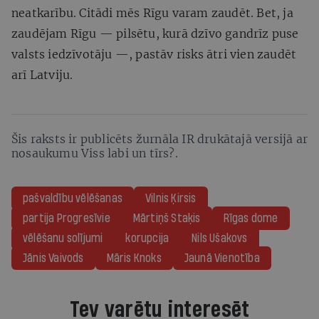
neatkarību. Citādi mēs Rīgu varam zaudēt. Bet, ja
zaudējam Rīgu — pilsētu, kurā dzīvo gandrīz puse
valsts iedzīvotāju —, pastāv risks ātri vien zaudēt
arī Latviju.
Šis raksts ir publicēts žurnāla IR drukātajā versijā ar
nosaukumu Viss labi un tīrs?.
pašvaldību vēlēšanas
Vilnis Ķirsis
partija Progresīvie
Mārtiņš Staķis
Rīgas dome
vēlēšanu solījumi
korupcija
Nils Ušakovs
Jānis Vaivods
Māris Knoks
Jaunā Vienotība
Tev varētu interesēt