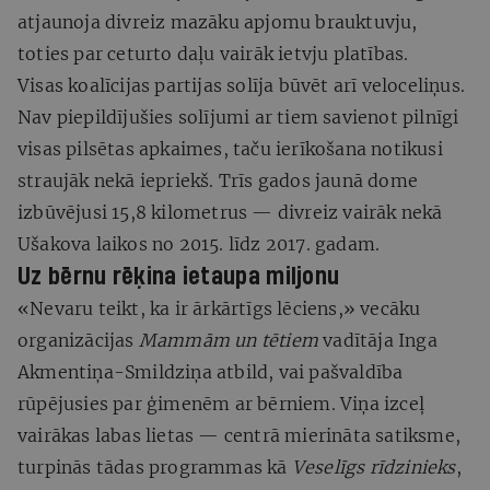
atjaunoja divreiz mazāku apjomu brauktuvju,
toties par ceturto daļu vairāk ietvju platības.
Visas koalīcijas partijas solīja būvēt arī veloceliņus.
Nav piepildījušies solījumi ar tiem savienot pilnīgi
visas pilsētas apkaimes, taču ierīkošana notikusi
straujāk nekā iepriekš. Trīs gados jaunā dome
izbūvējusi 15,8 kilometrus — divreiz vairāk nekā
Ušakova laikos no 2015. līdz 2017. gadam.
Uz bērnu rēķina ietaupa miljonu
«Nevaru teikt, ka ir ārkārtīgs lēciens,» vecāku
organizācijas
Mammām un tētiem
vadītāja Inga
Akmentiņa-Smildziņa atbild, vai pašvaldība
rūpējusies par ģimenēm ar bērniem. Viņa izceļ
vairākas labas lietas — centrā mierināta satiksme,
turpinās tādas programmas kā
Veselīgs rīdzinieks
,