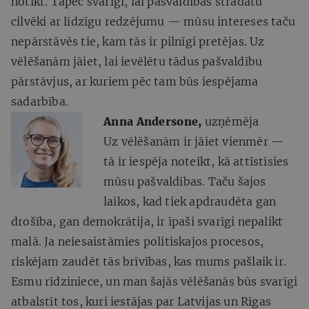
notikt. Tāpēc svarīgi, lai pašvaldībās strādātu
cilvēki ar līdzīgu redzējumu — mūsu intereses taču
nepārstāvēs tie, kam tās ir pilnīgi pretējas. Uz
vēlēšanām jāiet, lai ievēlētu tādus pašvaldību
pārstāvjus, ar kuriem pēc tam būs iespējama
sadarbība.
Anna Andersone,
uzņēmēja
Uz vēlēšanām ir jāiet vienmēr —
tā ir iespēja noteikt, kā attīstīsies
mūsu pašvaldības. Taču šajos
laikos, kad tiek apdraudēta gan
drošība, gan demokrātija, ir īpaši svarīgi nepalikt
malā. Ja neiesaistāmies politiskajos procesos,
riskējam zaudēt tās brīvības, kas mums pašlaik ir.
Esmu rīdziniece, un man šajās vēlēšanās būs svarīgi
atbalstīt tos, kuri iestājas par Latvijas un Rīgas