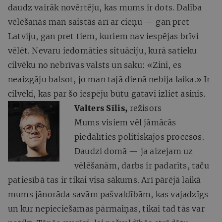
daudz vairāk novērtēju, kas mums ir dots. Dalība
vēlēšanās man saistās arī ar cieņu — gan pret
Latviju, gan pret tiem, kuriem nav iespējas brīvi
vēlēt. Nevaru iedomāties situāciju, kurā satieku
cilvēku no nebrīvas valsts un saku: «Zini, es
neaizgāju balsot, jo man tajā dienā nebija laika.» Ir
cilvēki, kas par šo iespēju būtu gatavi izliet asinis.
Valters Sīlis,
režisors
Mums visiem vēl jāmācās
piedalīties politiskajos procesos.
Daudzi domā — ja aizejam uz
vēlēšanām, darbs ir padarīts, taču
patiesībā tas ir tikai visa sākums. Arī pārējā laikā
mums jānorāda savām pašvaldībām, kas vajadzīgs
un kur nepieciešamas pārmaiņas, tikai tad tās var