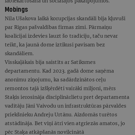
labiekārtošanā un sociālajos pakalpojumos.
Mobings
Nila Ušakova laikā korupcijas skandāli bija kļuvuši
par Rīgas pašvaldības firmas zīmi. Pārmaiņu
koalīcijai izdevies lauzt šo tradīciju, taču nevar
teikt, ka jaunā dome iztikusi pavisam bez
skandāliem.
Visskaļākais bija saistīts ar Satiksmes
departamentu. Kad 2023. gadā dome saņēma
anonīmu ziņojumu, ka sadārdzinātos ceļu
remontos tajā izšķērdēti vairāki miljoni, mērs
Staķis ierosināja disciplinārlietu pret departamenta
vadītāju Jāni Vaivodu un infrastruktūras pārvaldes
priekšnieku Andreju Urtānu. Aizdomās turētos
atstādināja. Bet viņi ātri vien atgriezās amatos, jo
pēc Staķa atkāpšanās novilcinātā