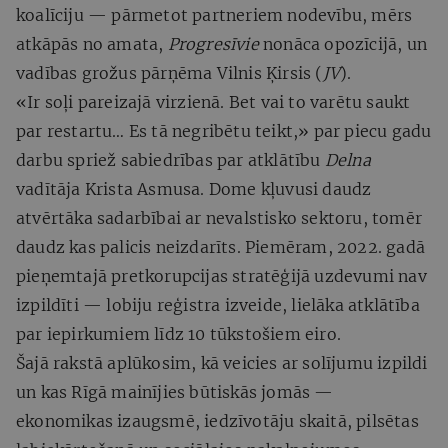
koalīciju — pārmetot partneriem nodevību, mērs
atkāpās no amata,
Progresīvie
nonāca opozīcijā, un
vadības grožus pārņēma Vilnis Ķirsis (
JV
).
«Ir soļi pareizajā virzienā. Bet vai to varētu saukt
par restartu… Es tā negribētu teikt,» par piecu gadu
darbu spriež sabiedrības par atklātību
Delna
vadītāja Krista Asmusa. Dome kļuvusi daudz
atvērtāka sadarbībai ar nevalstisko sektoru, tomēr
daudz kas palicis neizdarīts. Piemēram, 2022. gadā
pieņemtajā pretkorupcijas stratēģijā uzdevumi nav
izpildīti — lobiju reģistra izveide, lielāka atklātība
par iepirkumiem līdz 10 tūkstošiem eiro.
Šajā rakstā aplūkosim, kā veicies ar solījumu izpildi
un kas Rīgā mainījies būtiskās jomās —
ekonomikas izaugsmē, iedzīvotāju skaitā, pilsētas