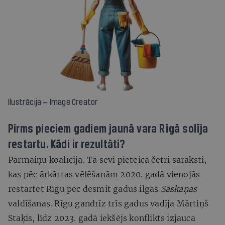
Ilustrācija — Image Creator
Pirms pieciem gadiem jaunā vara Rīgā solīja
restartu. Kādi ir rezultāti?
Pārmaiņu koalīcija. Tā sevi pieteica četri saraksti,
kas pēc ārkārtas vēlēšanām 2020. gadā vienojās
restartēt Rīgu pēc desmit gadus ilgās
Saskaņas
valdīšanas. Rīgu gandrīz trīs gadus vadīja Mārtiņš
Staķis, līdz 2023. gadā iekšējs konflikts izjauca