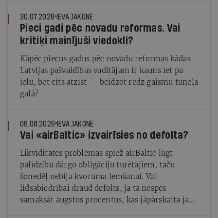
30.07.2026
IEVA JAKONE
Pieci gadi pēc novadu reformas. Vai
kritiķi mainījuši viedokli?
Kāpēc piecus gadus pēc novadu reformas kādas
Latvijas pašvaldības vadītājam ir kauns iet pa
ielu, bet cits atzīst — beidzot redz gaismu tuneļa
galā?
06.08.2026
IEVA JAKONE
Vai «airBaltic» izvairīsies no defolta?
Likviditātes problēmas spiež airBaltic lūgt
palīdzību dārgo obligāciju turētājiem, taču
šonedēļ nebija kvoruma lemšanai. Vai
lidsabiedrībai draud defolts, ja tā nespēs
samaksāt augstos procentus, kas jāpārskaita jau
trīs dienas pirms nākamās sapulces augusta