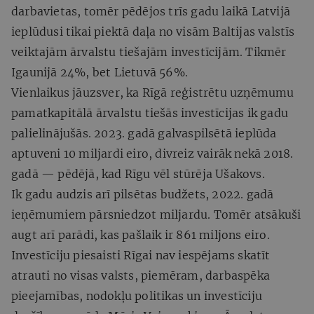
darbavietas, tomēr pēdējos trīs gadu laikā Latvijā
ieplūdusi tikai piektā daļa no visām Baltijas valstīs
veiktajām ārvalstu tiešajām investīcijām. Tikmēr
Igaunijā 24%, bet Lietuvā 56%.
Vienlaikus jāuzsver, ka Rīgā reģistrētu uzņēmumu
pamatkapitālā ārvalstu tiešās investīcijas ik gadu
palielinājušās. 2023. gadā galvaspilsētā ieplūda
aptuveni 10 miljardi eiro, divreiz vairāk nekā 2018.
gadā — pēdējā, kad Rīgu vēl stūrēja Ušakovs.
Ik gadu audzis arī pilsētas budžets, 2022. gadā
ieņēmumiem pārsniedzot miljardu. Tomēr atsākuši
augt arī parādi, kas pašlaik ir 861 miljons eiro.
Investīciju piesaisti Rīgai nav iespējams skatīt
atrauti no visas valsts, piemēram, darbaspēka
pieejamības, nodokļu politikas un investīciju