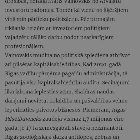
drošības, norāda Māris Vainovskis no Ārvalstu
investoru padomes. Tomēr kā vienu no šķēršļiem
viņš min pārlieku politizāciju. Pēc pirmajām
tikšanās reizēm ar investoriem politiķiem
vajadzētu tālāko darbu nodot neatkarīgiem
profesionāļiem.
Vainovskis mudina no politiskā spiediena atbrīvot
arī pilsētas kapitālsabiedrības. Kad 2020. gadā
Rīgas vadību pārņēma pagaidu administrācija, tā
pasūtīja visu kapitālsabiedrību auditu. Secinājumi
lika izbrīnā ieplesties acīm. Skaidras naudas
darījumi nevietā, nolaidība un pašvaldības vēlme
ieperināties privātos biznesos. Piemēram,
Rīgas
Pilsētbūvnieks
zaudēja vismaz 1,7 miljonus eiro
gadā, jo 17 tā zemesgabali stāvēja neizmantoti.
Rīgas zooloģiskajā dārzā antilopes, zebras un