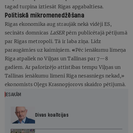
tagad turpina iztiesāt Rīgas apgabaltiesa.
Politiskā mikromenedžēšana
Rīgas ekonomika aug straujāk nekā vidēji ES,
secināts domnīcas
LaSER
pērn publicētajā pētījumā
par Rīgas metropoli. Tā ir laba ziņa. Līdz
paraugāmies uz kaimiņiem.
«
Pēc ienākumu līmeņa
Rīga atpaliek no Viļņas un Tallinas par 7—8
gadiem. Ar pašreizējo attīstības tempu Viļņas un
Tallinas ienākumu līmeni Rīga nesasniegs nekad,»
ekonomists Oļegs Krasnopjorovs skaidro pētījumā.
IESAKĀM
Divas koalīcijas