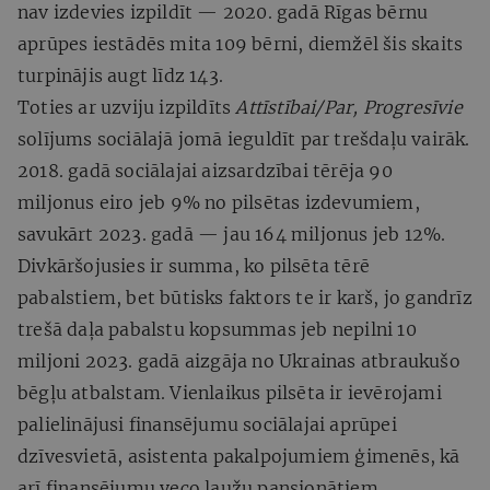
nav izdevies izpildīt — 2020. gadā Rīgas bērnu
aprūpes iestādēs mita 109 bērni, diemžēl šis skaits
turpinājis augt līdz 143.
Toties ar uzviju izpildīts
Attīstībai/Par, Progresīvie
solījums sociālajā jomā ieguldīt par trešdaļu vairāk.
2018. gadā sociālajai aizsardzībai tērēja 90
miljonus eiro jeb 9% no pilsētas izdevumiem,
savukārt 2023. gadā — jau 164 miljonus jeb 12%.
Divkāršojusies ir summa, ko pilsēta tērē
pabalstiem, bet būtisks faktors te ir karš, jo gandrīz
trešā daļa pabalstu kopsummas jeb nepilni 10
miljoni 2023. gadā aizgāja no Ukrainas atbraukušo
bēgļu atbalstam. Vienlaikus pilsēta ir ievērojami
palielinājusi finansējumu sociālajai aprūpei
dzīvesvietā, asistenta pakalpojumiem ģimenēs, kā
arī finansējumu veco ļaužu pansionātiem.