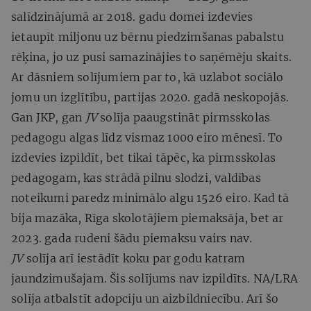
salīdzinājumā ar 2018. gadu domei izdevies
ietaupīt miljonu uz bērnu piedzimšanas pabalstu
rēķina, jo uz pusi samazinājies to saņēmēju skaits.
Ar dāsniem solījumiem par to, kā uzlabot sociālo
jomu un izglītību, partijas 2020. gadā neskopojās.
Gan JKP, gan
JV
solīja paaugstināt pirmsskolas
pedagogu algas līdz vismaz 1000 eiro mēnesī. To
izdevies izpildīt, bet tikai tāpēc, ka pirmsskolas
pedagogam, kas strādā pilnu slodzi, valdības
noteikumi paredz minimālo algu 1526 eiro. Kad tā
bija mazāka, Rīga skolotājiem piemaksāja, bet ar
2023. gada rudeni šādu piemaksu vairs nav.
JV
solīja arī iestādīt koku par godu katram
jaundzimušajam. Šis solījums nav izpildīts. NA/LRA
solīja atbalstīt adopciju un aizbildniecību. Arī šo