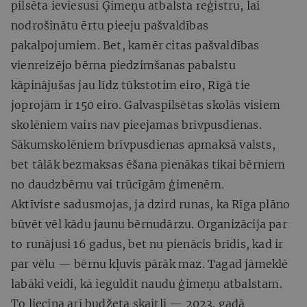
pilsēta ieviesusi Ģimeņu atbalsta reģistru, lai
nodrošinātu ērtu pieeju pašvaldības
pakalpojumiem. Bet, kamēr citas pašvaldības
vienreizējo bērna piedzimšanas pabalstu
kāpinājušas jau līdz tūkstotim eiro, Rīgā tie
joprojām ir 150 eiro. Galvaspilsētas skolās visiem
skolēniem vairs nav pieejamas brīvpusdienas.
Sākumskolēniem brīvpusdienas apmaksā valsts,
bet tālāk bezmaksas ēšana pienākas tikai bērniem
no daudzbērnu vai trūcīgām ģimenēm.
Aktīviste sadusmojas, ja dzird runas, ka Rīga plāno
būvēt vēl kādu jaunu bērnudārzu. Organizācija par
to runājusi 16 gadus, bet nu pienācis brīdis, kad ir
par vēlu — bērnu kļuvis pārāk maz. Tagad jāmeklē
labāki veidi, kā ieguldīt naudu ģimeņu atbalstam.
To liecina arī budžeta skaitļi — 2023. gadā