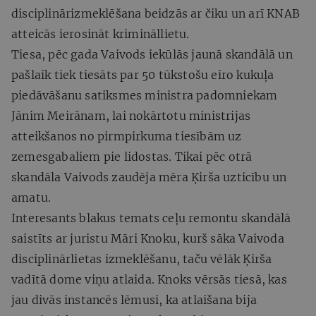
disciplinārizmeklēšana beidzās ar čiku un arī KNAB
atteicās ierosināt krimināllietu.
Tiesa, pēc gada Vaivods iekūlās jaunā skandālā un
pašlaik tiek tiesāts par 50 tūkstošu eiro kukuļa
piedāvāšanu satiksmes ministra padomniekam
Jānim Meirānam, lai nokārtotu ministrijas
atteikšanos no pirmpirkuma tiesībām uz
zemesgabaliem pie lidostas. Tikai pēc otrā
skandāla Vaivods zaudēja mēra Ķirša uzticību un
amatu.
Interesants blakus temats ceļu remontu skandālā
saistīts ar juristu Māri Knoku, kurš sāka Vaivoda
disciplinārlietas izmeklēšanu, taču vēlāk Ķirša
vadītā dome viņu atlaida. Knoks vērsās tiesā, kas
jau divās instancēs lēmusi, ka atlaišana bija