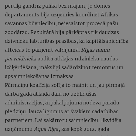
pērtiķi gandrīz palika bez mājām, jo domes
departaments bija uzņēmies koordinēt Āfrikas
savannas būvniecību, neiesaistot procesā pašu
zoodārzu. Rezultātā bija pārkāptas tik daudzas
dzīvnieku labturības prasības, ka kapitālsabiedrība
atteicās to pārņemt valdījumā.
Rīgas namu
pārvaldnieka
auditā atklājās rīdzinieku naudas
izšķērdēšana, mākslīgi sadārdzinot remontus un
apsaimniekošanas izmaksas.
Pārmaiņu koalīcija solīja to mainīt un jau pirmajā
darba gadā atlaida daļu no uzblīdušās
administrācijas, ārpakalpojumā nodeva parādu
piedziņu, lauza līgumus ar švakiem sadarbības
partneriem. Lai sakārtotu saimniecību, likvidēja
uzņēmumu
Aqua Riga
, kas kopš 2012. gada