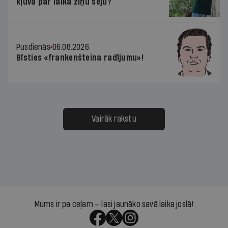
kļuva par laika ziņu seju?
Pusdienās
06.08.2026.
Bīsties «frankenšteina radījumu»!
Vairāk rakstu
Mums ir pa ceļam — lasi jaunāko savā laika joslā!