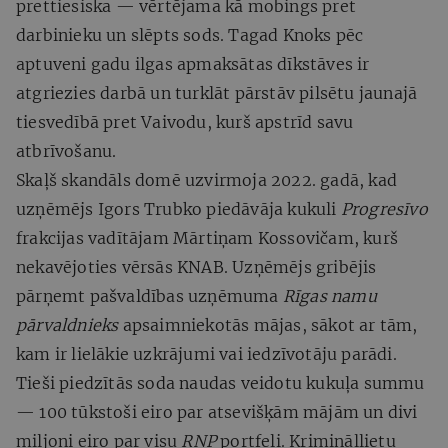
prettiesiska — vērtējama kā mobings pret
darbinieku un slēpts sods. Tagad Knoks pēc
aptuveni gadu ilgas apmaksātas dīkstāves ir
atgriezies darbā un turklāt pārstāv pilsētu jaunajā
tiesvedībā pret Vaivodu, kurš apstrīd savu
atbrīvošanu.
Skaļš skandāls domē uzvirmoja 2022. gadā, kad
uzņēmējs Igors Trubko piedāvāja kukuli
Progresīvo
frakcijas vadītājam Mārtiņam Kossovičam, kurš
nekavējoties vērsās KNAB. Uzņēmējs gribējis
pārņemt pašvaldības uzņēmuma
Rīgas namu
pārvaldnieks
apsaimniekotās mājas, sākot ar tām,
kam ir lielākie uzkrājumi vai iedzīvotāju parādi.
Tieši piedzītās soda naudas veidotu kukuļa summu
— 100 tūkstoši eiro par atsevišķām mājām un divi
miljoni eiro par visu
RNP
portfeli. Krimināllietu