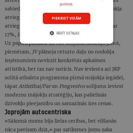
politikā.
sabiedrības grupu skaits, kas var saņemt nodokļa
atvieglojumus, kopš 2021. gada faktiskais
PIEKRIST VISĀM
atvieglojumu saņēmēju skaits samazinājies par
17%,
Ir
noskaidroja domē.
RĀDĪT DETAĻAS
Uz papīra palikuši arī citi solījumi nodokļu jomā,
piemēram,
JV
plānoja ceturto daļu no nodokļa
ieņēmumiem novirzīt konkrētās apkaimes
attīstībā, bet tas nav noticis. Nav ieviesta arī JKP
solītā atbalsta programma pirmā mājokļa iegādei,
tāpat
Attīstībai/Par
un
Progresīvo
solījums ieviest
modernu mājokļu stratēģiju, kas palielinās
dzīvokļu pieejamību un samazinās īres cenas.
Joprojām autocentriska
«Sākumā mums bija lielas cerības, bet vilšanās
nāca pavisam drīz,» par satiksmes jomu saka