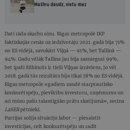
Mašīnu daudz, vietu maz
Dati rāda skarbu ainu. Rīgas metropolē IKP
faktiskajās cenās uz iedzīvotāju 2021. gadā bija 71%
no ES vidējā, savukārt Viļņā — 91%, bet Tallinā —
94%. Gadu vēlāk Tallina jau bija sasniegusi 99%,
bet īpaši žilbinošs ir tieši Viļņas izrāviens, jo vēl
2018. gadā tās rezultāts bija tikai 78% no ES vidējā.
Rīgas metropole «gadiem zaudē starptautisko
konkurētspēju, pievilcību investoru, uzņēmumu un
arī mūsu pašu talantīgāko prātu skatījumā», secina
LaSER
pētnieki.
Partijas solīja situāciju labot — piesaistīt
investīcijas, celt konkurētspēju un radīt