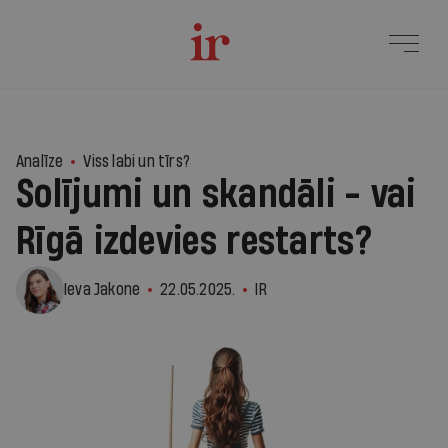
1
Analīze
Viss labi un tīrs?
Solījumi un skandāli - vai
Rīgā izdevies restarts?
Ieva Jakone
22.05.2025.
IR