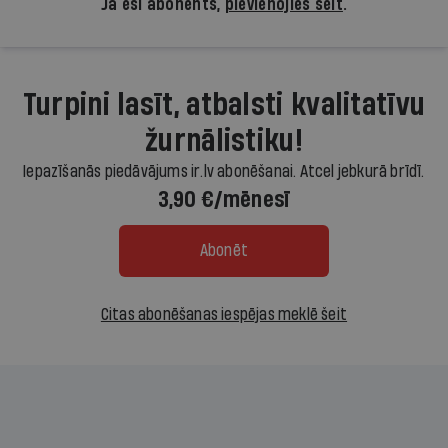
Ja esi abonents,
pievienojies šeit
.
Turpini lasīt, atbalsti kvalitatīvu
žurnālistiku!
Iepazīšanās piedāvājums ir.lv abonēšanai. Atcel jebkurā brīdī.
3,90 €/mēnesī
Abonēt
Citas abonēšanas iespējas meklē šeit