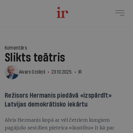
24
Komentārs
Slikts teātris
Aivars Ozoliņš
23.10.2025.
IR
Režisors Hermanis piedāvā «izspārdīt»
Latvijas demokrātisko iekārtu
Alvis Hermanis kopā ar vēl četriem kungiem
pagājušo sestdien pieteica «kustību» it kā par