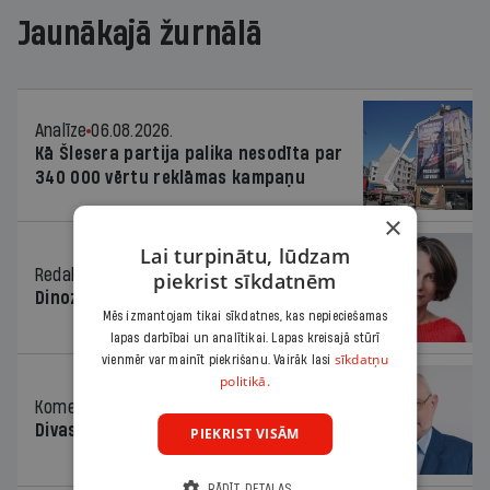
Jaunākajā žurnālā
Analīze
06.08.2026.
Kā Šlesera partija palika nesodīta par
340 000 vērtu reklāmas kampaņu
×
Lai turpinātu, lūdzam
Redaktores sleja
06.08.2026.
piekrist sīkdatnēm
Dinozaura triks
Mēs izmantojam tikai sīkdatnes, kas nepieciešamas
lapas darbībai un analītikai. Lapas kreisajā stūrī
sīkdatņu
vienmēr var mainīt piekrišanu. Vairāk lasi
politikā.
Komentārs
06.08.2026.
Divas koalīcijas
PIEKRIST VISĀM
RĀDĪT DETAĻAS