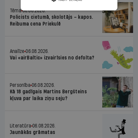
Tēma
06.08.2026.
Policists cietumā, skolotājs – kapos.
Reibuma cena Priekulē
Analīze
06.08.2026.
Vai «airBaltic» izvairīsies no defolta?
Personība
06.08.2026.
Kā 18 gadīgais Martins Bergšteins
kļuva par laika ziņu seju?
Literatūra
06.08.2026.
Jaunākās grāmatas