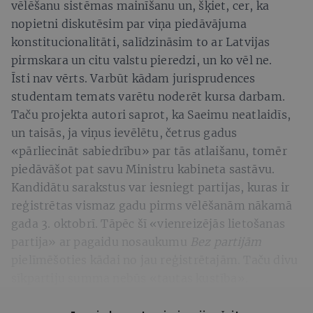
vēlēšanu sistēmas mainīšanu un, šķiet, cer, ka
nopietni diskutēsim par viņa piedāvājuma
konstitucionalitāti, salīdzināsim to ar Latvijas
pirmskara un citu valstu pieredzi, un ko vēl ne.
Īsti nav vērts. Varbūt kādam jurisprudences
studentam temats varētu noderēt kursa darbam.
Taču projekta autori saprot, ka Saeimu neatlaidīs,
un taisās, ja viņus ievēlētu, četrus gadus
«pārliecināt sabiedrību» par tās atlaišanu, tomēr
piedāvāšot pat savu Ministru kabineta sastāvu.
Kandidātu sarakstus var iesniegt partijas, kuras ir
reģistrētas vismaz gadu pirms vēlēšanām nākamā
gada 3. oktobrī. Tāpēc šī «vienreizējās lietošanas
partija» ar pagaidu nosaukumu
Bez partijām
pielīmēšoties kādai no jau reģistrētajām. Taču divu
sīkpartiju summa nebūs «tautas kustība».