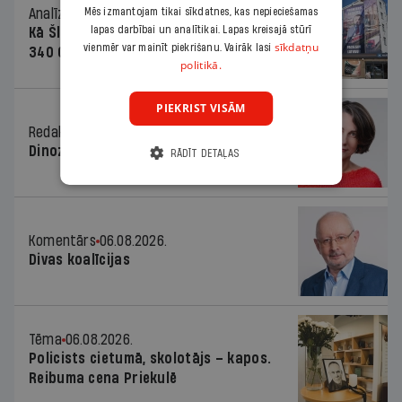
Analīze
06.08.2026.
Mēs izmantojam tikai sīkdatnes, kas nepieciešamas
lapas darbībai un analītikai. Lapas kreisajā stūrī
Kā Šlesera partija palika nesodīta par
sīkdatņu
vienmēr var mainīt piekrišanu. Vairāk lasi
340 000 vērtu reklāmas kampaņu
politikā.
PIEKRIST VISĀM
Redaktores sleja
06.08.2026.
Dinozaura triks
RĀDĪT DETAĻAS
Komentārs
06.08.2026.
Divas koalīcijas
Tēma
06.08.2026.
Policists cietumā, skolotājs – kapos.
Reibuma cena Priekulē