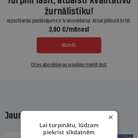
Turpini lasīt, atbalsti kvalitatīvu
žurnālistiku!
Iepazīšanās piedāvājums ir.lv abonēšanai. Atcel jebkurā brīdī.
3,90 €/mēnesī
Abonēt
Citas abonēšanas iespējas meklē šeit
Jaunākajā žurnālā
×
Lai turpinātu, lūdzam
piekrist sīkdatnēm