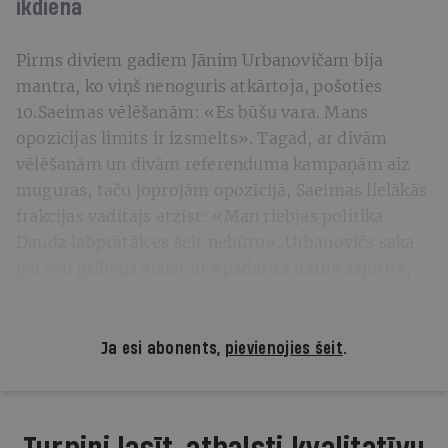
ikdiena
Pirms diviem gadiem Jānim Urbanovičam bija
mantra, ko viņš nenoguris atkārtoja, pošoties
10.Saeimas vēlēšanām: «Es būšu vara. Mans
opozīcijas limits ir izsmelts». Tagad, ar divām
vēlēšanām un divām referenduma kampaņām aiz
muguras, taču joprojām opozīcijā, Saeimas lielākās
frakcijas vadītājs atzīst: «Man riebjas politika.
Daudz labprātāk es šeit nebūtu». Urbanovičs saka -
jau sen gribējis aiziet ar «padarīta darba sajūtu»,
taču tas nav izdevies.
Ja esi abonents,
pievienojies šeit
.