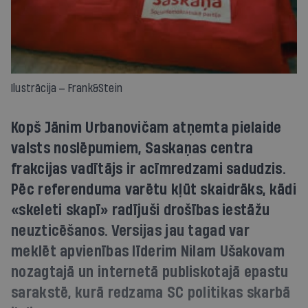
Ilustrācija — Frank&Stein
Kopš Jānim Urbanovičam atņemta pielaide
valsts noslēpumiem, Saskaņas centra
frakcijas vadītājs ir acīmredzami sadudzis.
Pēc referenduma varētu kļūt skaidrāks, kādi
«skeleti skapī» radījuši drošības iestāžu
neuzticēšanos. Versijas jau tagad var
meklēt apvienības līderim Nilam Ušakovam
nozagtajā un internetā publiskotajā epastu
sarakstē, kurā redzama SC politikas skarbā