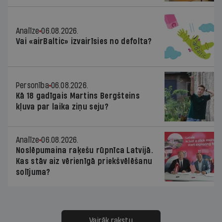
Analīze
06.08.2026.
Vai «airBaltic» izvairīsies no defolta?
Personība
06.08.2026.
Kā 18 gadīgais Martins Bergšteins
kļuva par laika ziņu seju?
Analīze
06.08.2026.
Noslēpumaina raķešu rūpnīca Latvijā.
Kas stāv aiz vērienīgā priekšvēlēšanu
solījuma?
Vairāk rakstu