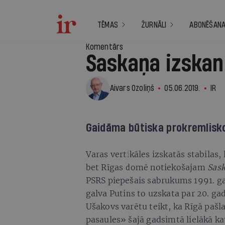
TĒMAS
ŽURNĀLI
ABONĒŠAN
Komentārs
Saskaņa izskan
Aivars Ozoliņš
05.06.2019.
IR
Gaidāma būtiska prokremlisk
Varas vertikāles izskatās stabilas,
bet Rīgas domē notiekošajam
Sask
PSRS piepešais sabrukums 1991. gad
galva Putins to uzskata par 20. gad
Ušakovs varētu teikt, ka Rīgā pašl
pasaules» šajā gadsimtā lielākā ka