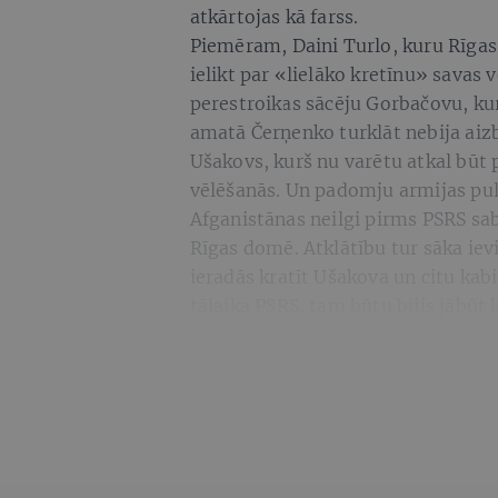
atkārtojas kā farss.
Piemēram, Daini Turlo, kuru Rīga
ielikt par «lielāko kretīnu» savas 
perestroikas sācēju Gorbačovu, ku
amatā Čerņenko turklāt nebija aiz
Ušakovs, kurš nu varētu atkal būt 
vēlēšanās. Un padomju armijas pulk
Afganistānas neilgi pirms PSRS s
Rīgas domē. Atklātību tur sāka ie
ieradās kratīt Ušakova un citu ka
tālaika PSRS, tam būtu bijis jābū