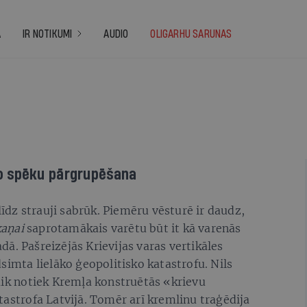
A
IR NOTIKUMI
AUDIO
OLIGARHU SARUNAS
o spēku pārgrupēšana
 līdz strauji sabrūk. Piemēru vēsturē ir daudz,
aņai
saprotamākais varētu būt it kā varenās
ā. Pašreizējās Krievijas varas vertikāles
simta lielāko ģeopolitisko katastrofu. Nils
aik notiek Kremļa konstruētās «krievu
tastrofa Latvijā. Tomēr arī kremlinu traģēdija