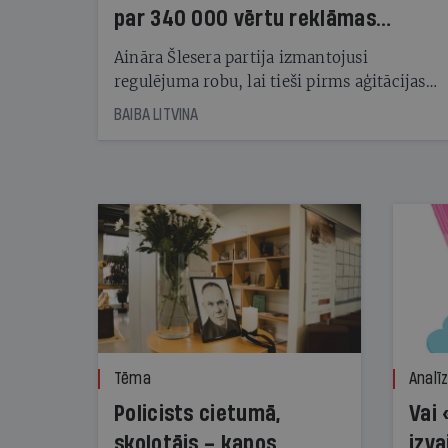
par 340 000 vērtu reklāmas
kampaņu
Aināra Šlesera partija izmantojusi
regulējuma robu, lai tieši pirms aģitācijas
starta izreklamētos par summu, kas
BAIBA LITVINA
pārsniedz trešdaļu no likumīgi atļautajiem
kampaņas tēriņiem. KNAB pārkāpumus
nekonstatē
Tēma
Analī
Policists cietumā,
Vai 
skolotājs – kapos.
izva