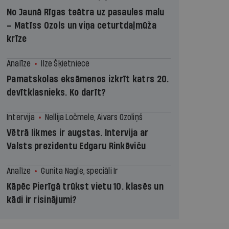
No Jaunā Rīgas teātra uz pasaules malu
– Matīss Ozols un viņa ceturtdaļmūža
krīze
Analīze
Ilze Šķietniece
Pamatskolas eksāmenos izkrīt katrs 20.
devītklasnieks. Ko darīt?
Intervija
Nellija Ločmele, Aivars Ozoliņš
Vētrā likmes ir augstas. Intervija ar
Valsts prezidentu Edgaru Rinkēviču
Analīze
Gunita Nagle, speciāli Ir
Kāpēc Pierīgā trūkst vietu 10. klasēs un
kādi ir risinājumi?