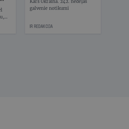
Karš Ukrainā. 242. nedēļas
galvenie notikumi
ēl
ju,
icas
IR REDAKCIJA
tītāju
tēm
nāt
kad
v