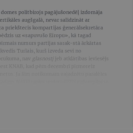
s domes politbirojs pagājušonedēļ izdomāja
vertikāles augšgalā, nevar salīdzināt ar
ra priekštecis kompartijas ģenerālsekretāra
bēdzis uz «sapuvušo Eiropu», kā tagad
pirmais numurs partijas sarak-stā ārkārtas
vedis Turlais, kurš izveda sevi no
abrukuma, nav
glasnostj
jeb atklātības ieviesējs
viest KNAB, kad pērn decembrī pirmoreiz
binetus. Ja šim notikumam vajadzētu paralēles
t kādam
NATO
tanku reidam PSRS galvaspilsētā.