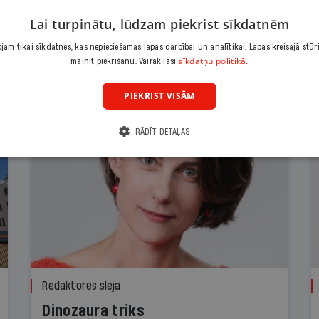
Lai turpinātu, lūdzam piekrist sīkdatnēm
am tikai sīkdatnes, kas nepieciešamas lapas darbībai un analītikai. Lapas kreisajā stūr
sīkdatņu politikā.
mainīt piekrišanu. Vairāk lasi
PIEKRIST VISĀM
RĀDĪT DETAĻAS
Redaktores sleja
Dinozaura triks