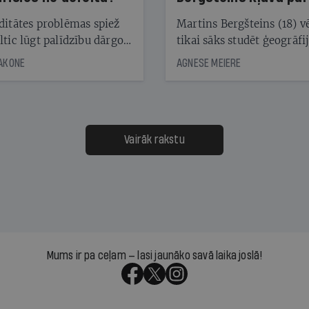
laika ziņu seju?
ditātes problēmas spiež
Martins Bergšteins (18) v
ltic lūgt palīdzību dārgo
tikai sāks studēt ģeogrāfi
āciju turētājiem, taču
bet viņa sacītajam jau uzt
JAKONE
AGNESE MEIERE
dēļ nebija kvoruma
tūkstošiem laika ziņu ska
nai. Vai lidsabiedrībai
Latvijā. Aiz dažām minū
 defolts, ja tā nespēs
televīzijas ēterā ir 11 gadi
ksāt augstos procentus,
uzcītīga darba, mammas
āpārskaita jau trīs dienas
atbalsts un drosme turpi
Vairāk rakstu
s nākamās sapulces
meteovērojumus arī tad, 
ta vidū?
šķiet, ka tie nevienam na
vajadzīgi
Mums ir pa ceļam — lasi jaunāko savā laika joslā!