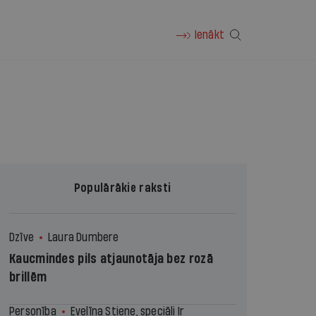
Ienākt
Populārākie raksti
Dzīve
Laura Dumbere
Kaucmindes pils atjaunotāja bez rozā
brillēm
Personība
Evelīna Stiene, speciāli Ir