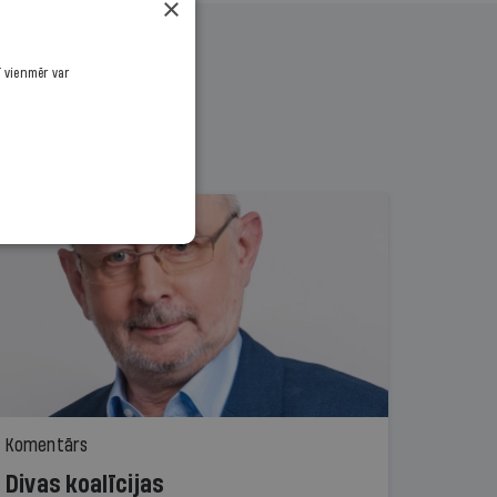
×
ī vienmēr var
Komentārs
Divas koalīcijas