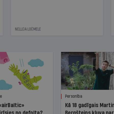
NELLIJA LOČMELE
ze
Personība
«airBaltic»
Kā 18 gadīgais Marti
irīsies no defolta?
Bergšteins kļuva par