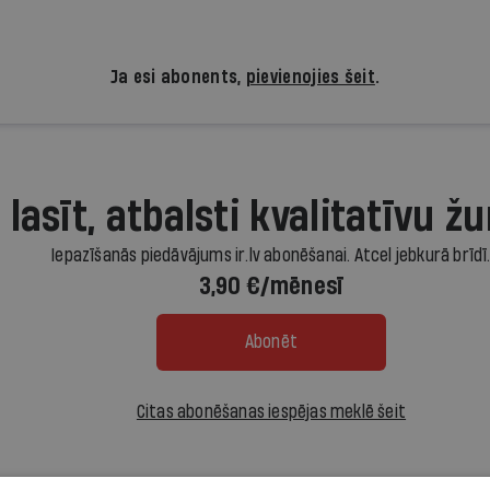
Ja esi abonents,
pievienojies šeit
.
 lasīt, atbalsti kvalitatīvu žu
Iepazīšanās piedāvājums ir.lv abonēšanai. Atcel jebkurā brīdī
3,90 €/mēnesī
Abonēt
Citas abonēšanas iespējas meklē šeit