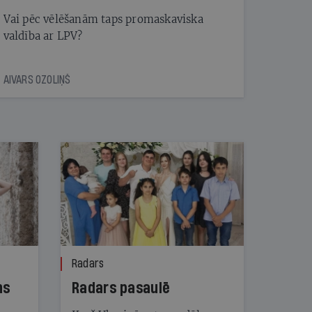
Vai pēc vēlēšanām taps promaskaviska
valdība ar LPV?
AIVARS OZOLIŅŠ
Radars
ns
Radars pasaulē