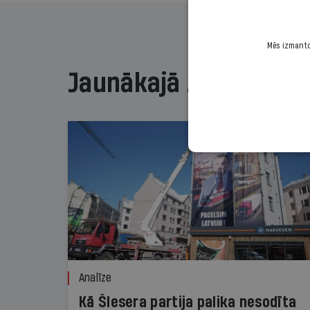
Mēs izmantoj
Jaunākajā žurnālā
Analīze
Kā Šlesera partija palika nesodīta