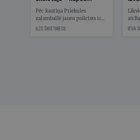
Reibuma cena Priekulē
Pēc kautiņa Priekules
Likvi
zaļumballē jauns policists ir
airBa
nonācis cietumā, bet
oblig
ILZE ŠĶIETNIECE
IEVA 
cienījams pedagogs — kapos.
šone
Tik traģiska ir izrādījusies
lemša
divu promiļu reibuma cena
draud
sama
kas j
pirm
augus