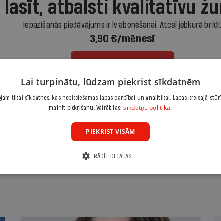
 lasīt, atbalsti kvalitatīvu žu
Iepazīšanās piedāvājums ir.lv abonēšanai. Atcel jebkurā brīdī
3,90 €/mēnesī
Abonēt
Lai turpinātu, lūdzam piekrist sīkdatnēm
Citas abonēšanas iespējas meklē šeit
am tikai sīkdatnes, kas nepieciešamas lapas darbībai un analītikai. Lapas kreisajā stūr
sīkdatņu politikā.
mainīt piekrišanu. Vairāk lasi
PIEKRIST VISĀM
RĀDĪT DETAĻAS