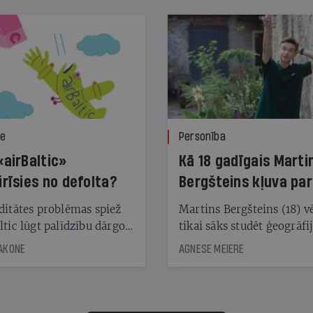
ze
Personība
«airBaltic»
Kā 18 gadīgais Marti
irīsies no defolta?
Bergšteins kļuva par
laika ziņu seju?
ditātes problēmas spiež
Martins Bergšteins (18) v
ltic lūgt palīdzību dārgo
tikai sāks studēt ģeogrāfi
āciju turētājiem, taču
bet viņa sacītajam jau uzt
JAKONE
AGNESE MEIERE
dēļ nebija kvoruma
tūkstošiem laika ziņu ska
nai. Vai lidsabiedrībai
Latvijā. Aiz dažām minū
 defolts, ja tā nespēs
televīzijas ēterā ir 11 gadi
ksāt augstos procentus,
uzcītīga darba, mammas