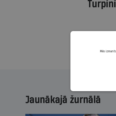
Turpini
Mēs izmantoj
Jaunākajā žurnālā