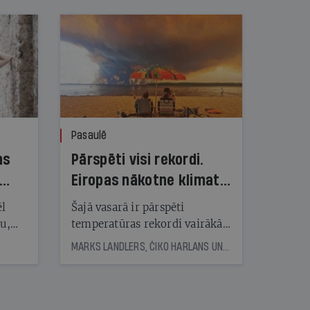
Pasaulē
ns
Pārspēti visi rekordi.
Eiropas nākotne klimata
pārmaiņu ugunīs
ēl
Šajā vasarā ir pārspēti
ju,
temperatūras rekordi vairākās
icas
Eiropas valstīs. Plosās milzīgi
MARKS LANDLERS, ČIKO HARLANS UN REIMONDS DŽUNS, © THE NEW YORK TIMES NEWS SERVICE
tītāju
mežu ugunsgrēki. Eksperti
tēm
brīdina: nākotne būs vēl
skarbāka