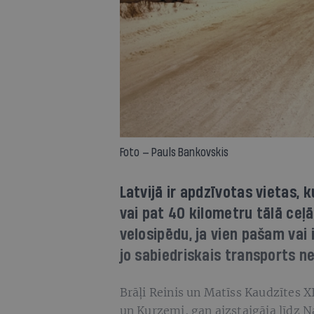
Foto — Pauls Bankovskis
Latvijā ir apdzīvotas vietas,
vai pat 40 kilometru tālā ceļā
velosipēdu, ja vien pašam vai
jo sabiedriskais transports 
Brāļi Reinis un Matīss Kaudzītes 
un Kurzemi, gan aizstaigāja līdz Na