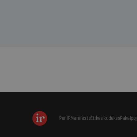
kas j
pirm
augus
Par IR
Manifests
Ētikas kodekss
Pakalpo