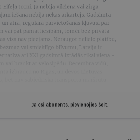
Eifeļa torni. Ja nebija vilciena vai zirga
jām iešana nebija nekas ārkārtējs. Gadsimta
i, un ātra, regulāra pārvietošanās kļuvusi par
m vai pat pamattiesībām, tomēr bez privāta
s viss nav pieejams. Neraugot nelielo platību,
bezmaz vai smieklīgo blīvumu, Latvija ir
ernatīva arī XXI gadsimtā izrādās tikai viena -
ām vai braukt ar velosipēdu. Decembra vidū,
rīta izbraucu no Rīgas, un devos Lietuvas
as, bet nav sabiedriskā transporta maršrutu
Ja esi abonents,
pievienojies šeit
.