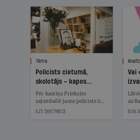
Tēma
Analī
Policists cietumā,
Vai 
skolotājs – kapos.
izva
Reibuma cena Priekulē
Pēc kautiņa Priekules
Likvi
zaļumballē jauns policists ir
airBa
nonācis cietumā, bet
oblig
ILZE ŠĶIETNIECE
IEVA 
cienījams pedagogs — kapos.
šone
Tik traģiska ir izrādījusies
lemša
divu promiļu reibuma cena
draud
sama