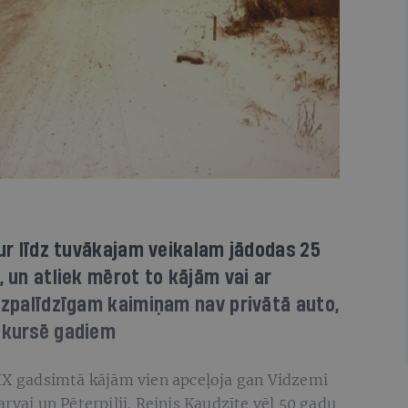
 kur līdz tuvākajam veikalam jādodas 25
, un atliek mērot to kājām vai ar
 izpalīdzīgam kaimiņam nav privātā auto,
nekursē gadiem
XIX gadsimtā kājām vien apceļoja gan Vidzemi
rvai un Pēterpilij. Reinis Kaudzīte vēl 50 gadu