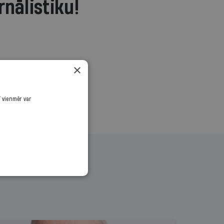
rnālistiku!
.
×
ī vienmēr var