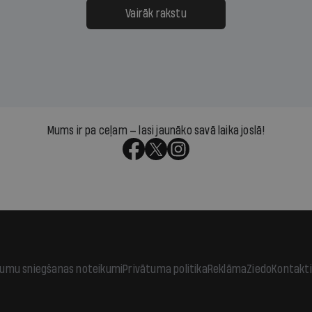
āpārskaita jau trīs dienas
atbalsts un drosme turpi
Vairāk rakstu
s nākamās sapulces
meteovērojumus arī tad, 
ta vidū?
šķiet, ka tie nevienam na
vajadzīgi
Mums ir pa ceļam — lasi jaunāko savā laika joslā!
jumu sniegšanas noteikumi
Privātuma politika
Reklāma
Ziedo
Kontakti