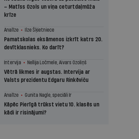
– Matīss Ozols un viņa ceturtdaļmūža
krīze
Analīze
Ilze Šķietniece
Pamatskolas eksāmenos izkrīt katrs 20.
devītklasnieks. Ko darīt?
Intervija
Nellija Ločmele, Aivars Ozoliņš
Vētrā likmes ir augstas. Intervija ar
Valsts prezidentu Edgaru Rinkēviču
Analīze
Gunita Nagle, speciāli Ir
Kāpēc Pierīgā trūkst vietu 10. klasēs un
kādi ir risinājumi?