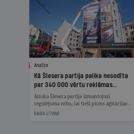
Analīze
Kā Šlesera partija palika nesodīta
par 340 000 vērtu reklāmas
kampaņu
Aināra Šlesera partija izmantojusi
regulējuma robu, lai tieši pirms aģitācijas
starta izreklamētos par summu, kas
BAIBA LITVINA
pārsniedz trešdaļu no likumīgi atļautajiem
kampaņas tēriņiem. KNAB pārkāpumus
nekonstatē