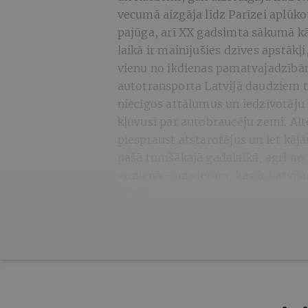
vecumā aizgāja līdz Parīzei aplūkot 
pajūga, arī XX gadsimta sākumā kā
laikā ir mainījušies dzīves apstākļ
vienu no ikdienas pamatvajadzībā
autotransporta Latvijā daudziem ta
niecīgos attālumus un iedzīvotāju 
kļuvusi par autobraucēju zemi. Alt
piespraust atstarotājus un iet kāj
pašā tumšākajā gadalaikā, agri no 
virzienā - uz vietām, kas ir Latvij
kartē.