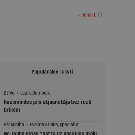
Ienākt
Populārākie raksti
Dzīve
Laura Dumbere
Kaucmindes pils atjaunotāja bez rozā
brillēm
Personība
Evelīna Stiene, speciāli Ir
No Jaunā Rīgas teātra uz pasaules malu