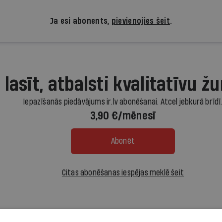
Ja esi abonents,
pievienojies šeit
.
 lasīt, atbalsti kvalitatīvu žu
Iepazīšanās piedāvājums ir.lv abonēšanai. Atcel jebkurā brīdī
3,90 €/mēnesī
Abonēt
Citas abonēšanas iespējas meklē šeit