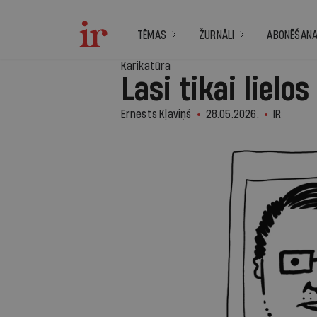
TĒMAS
ŽURNĀLI
ABONĒŠAN
Karikatūra
Lasi tikai lielos
Ernests Kļaviņš
28.05.2026.
IR
1