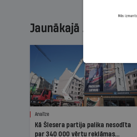
Mēs izmantoj
Jaunākajā žurnālā
Analīze
Kā Šlesera partija palika nesodīta
par 340 000 vērtu reklāmas