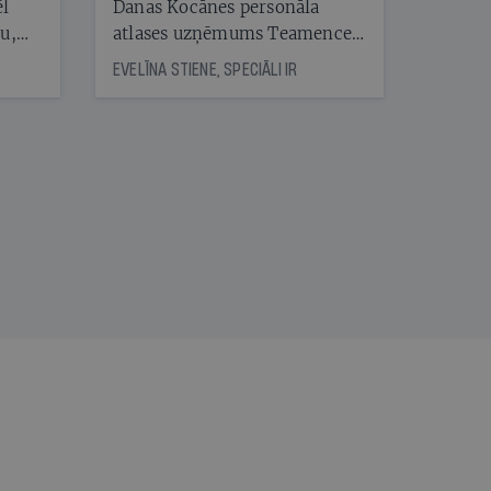
ēl
Danas Kocānes personāla
ju,
atlases uzņēmums Teamence
icas
savieno īstos uzņēmumus ar
EVELĪNA STIENE, SPECIĀLI IR
tītāju
īstajiem cilvēkiem
tēm
nāt
kad
v