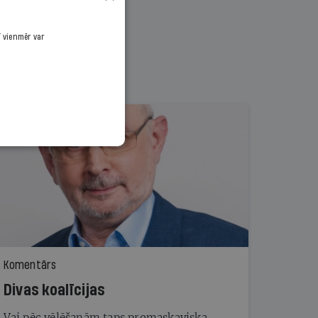
ī vienmēr var
Komentārs
Divas koalīcijas
Vai pēc vēlēšanām taps promaskaviska