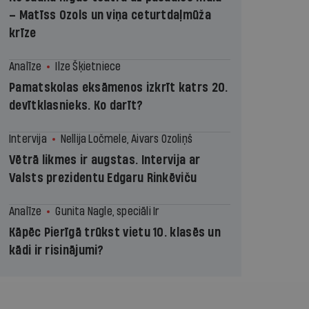
– Matīss Ozols un viņa ceturtdaļmūža
krīze
Analīze
Ilze Šķietniece
Pamatskolas eksāmenos izkrīt katrs 20.
devītklasnieks. Ko darīt?
Intervija
Nellija Ločmele, Aivars Ozoliņš
Vētrā likmes ir augstas. Intervija ar
Valsts prezidentu Edgaru Rinkēviču
Analīze
Gunita Nagle, speciāli Ir
Kāpēc Pierīgā trūkst vietu 10. klasēs un
kādi ir risinājumi?