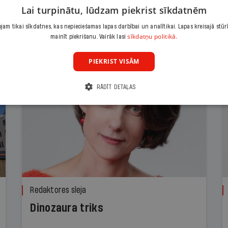
Lai turpinātu, lūdzam piekrist sīkdatnēm
am tikai sīkdatnes, kas nepieciešamas lapas darbībai un analītikai. Lapas kreisajā stūr
sīkdatņu politikā.
mainīt piekrišanu. Vairāk lasi
PIEKRIST VISĀM
RĀDĪT DETAĻAS
Redaktores sleja
Dinozaura triks