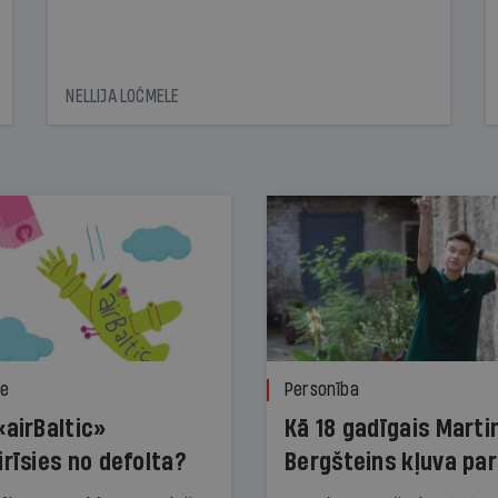
NELLIJA LOČMELE
ze
Personība
«airBaltic»
Kā 18 gadīgais Marti
irīsies no defolta?
Bergšteins kļuva par
laika ziņu seju?