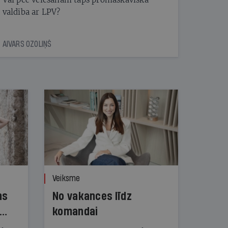
valdība ar LPV?
AIVARS OZOLIŅŠ
Veiksme
ns
No vakances līdz
komandai