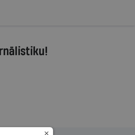
rnālistiku!
.
×