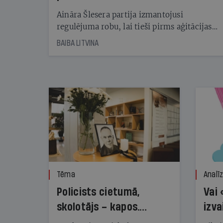
kampaņu
Aināra Šlesera partija izmantojusi
regulējuma robu, lai tieši pirms aģitācijas
starta izreklamētos par summu, kas
BAIBA LITVINA
pārsniedz trešdaļu no likumīgi atļautajiem
kampaņas tēriņiem. KNAB pārkāpumus
nekonstatē
Tēma
Analī
Policists cietumā,
Vai 
skolotājs – kapos.
izva
Reibuma cena Priekulē