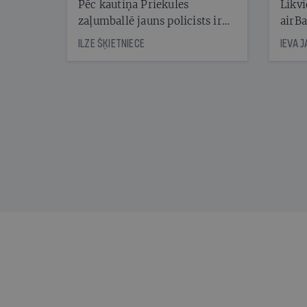
Pēc kautiņa Priekules
Likvi
zaļumballē jauns policists ir
airBa
nonācis cietumā, bet
oblig
ILZE ŠĶIETNIECE
IEVA 
cienījams pedagogs — kapos.
šone
Tik traģiska ir izrādījusies
lemša
divu promiļu reibuma cena
draud
sama
kas j
pirm
augus