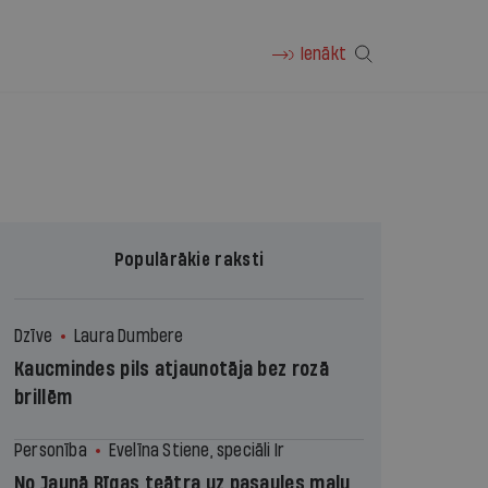
Ienākt
Populārākie raksti
Dzīve
Laura Dumbere
Kaucmindes pils atjaunotāja bez rozā
brillēm
Personība
Evelīna Stiene, speciāli Ir
No Jaunā Rīgas teātra uz pasaules malu