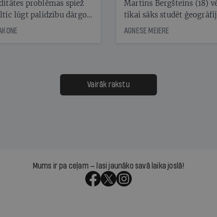
ditātes problēmas spiež
Martins Bergšteins (18) v
ltic lūgt palīdzību dārgo
tikai sāks studēt ģeogrāfi
āciju turētājiem, taču
bet viņa sacītajam jau uzt
JAKONE
AGNESE MEIERE
dēļ nebija kvoruma
tūkstošiem laika ziņu ska
nai. Vai lidsabiedrībai
Latvijā. Aiz dažām minū
 defolts, ja tā nespēs
televīzijas ēterā ir 11 gadi
ksāt augstos procentus,
uzcītīga darba, mammas
āpārskaita jau trīs dienas
atbalsts un drosme turpi
Vairāk rakstu
s nākamās sapulces
meteovērojumus arī tad, 
ta vidū?
šķiet, ka tie nevienam na
vajadzīgi
Mums ir pa ceļam — lasi jaunāko savā laika joslā!