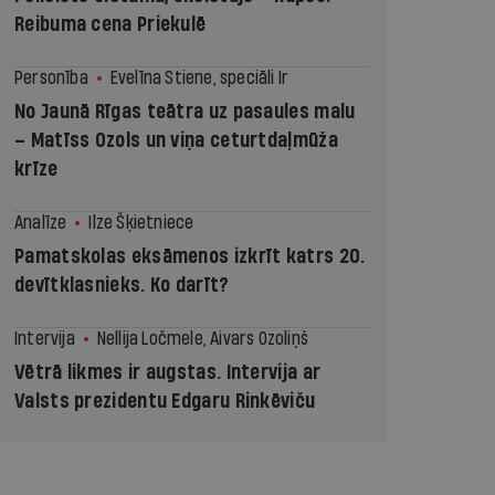
Reibuma cena Priekulē
Personība
Evelīna Stiene, speciāli Ir
No Jaunā Rīgas teātra uz pasaules malu
– Matīss Ozols un viņa ceturtdaļmūža
krīze
Analīze
Ilze Šķietniece
Pamatskolas eksāmenos izkrīt katrs 20.
devītklasnieks. Ko darīt?
Intervija
Nellija Ločmele, Aivars Ozoliņš
Vētrā likmes ir augstas. Intervija ar
Valsts prezidentu Edgaru Rinkēviču