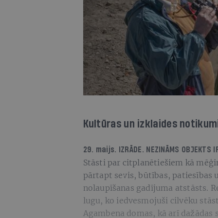
Kultūras un izklaides notikum
29. maijs. IZRĀDE.
NEZINĀMS OBJEKTS I
Stāsti par citplanētiešiem kā mēģ
pārtapt sevis, būtības, patiesības
nolaupīšanas gadījuma atstāsts. Re
lugu, ko iedvesmojuši cilvēku stāst
Agambena domas, kā arī dažādas sa