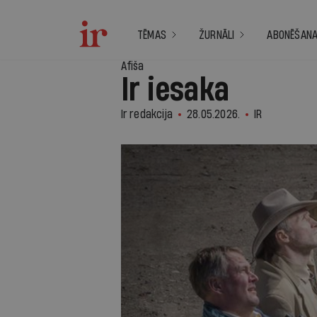
TĒMAS
ŽURNĀLI
ABONĒŠAN
Afiša
Ir iesaka
Ir redakcija
28.05.2026.
IR