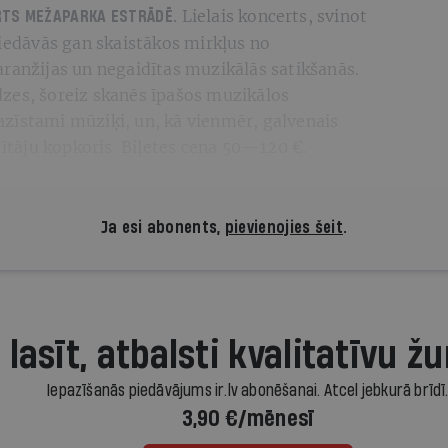
Lielais koncerts, svinot
CERTS MEŽAPARKA ESTRĀDĒ.
piedāvās gan skaistākos mirkļus no
ranžijas un negaidītas muzikālās satikšanās.
zes, šoreiz skanēs īpašos muzikālos
zīstami mūziķi, un, kā vienmēr, galvenais
tītāju kopkoris. Biļetes cena 50—120 €.
Ja esi abonents,
pievienojies šeit
.
 lasīt, atbalsti kvalitatīvu žu
Iepazīšanās piedāvājums ir.lv abonēšanai. Atcel jebkurā brīdī
3,90 €/mēnesī