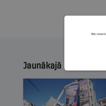
Mēs izmantoj
Jaunākajā žurnālā