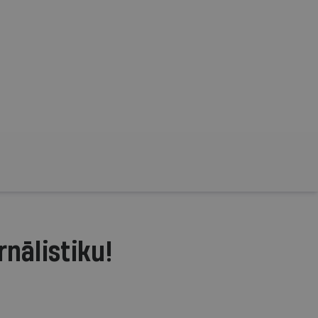
rnālistiku!
.