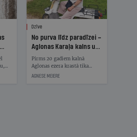
Dzīve
ns
No purva līdz paradīzei –
Aglonas Karaļa kalns un
tā radītāji
ēl
Pirms 20 gadiem kalnā
ju,
Aglonas ezera krastā tika
icas
uzstādītas pirmās koka
AGNESE MEIERE
tītāju
skulptūras, tagad Kristus
tēm
karaļa kalnā, vietā, «kur atrast
mieru un Dievu», ir vairāk
nekā 450 skulptūru un
nāt
tūkstošiem augu
kad
v