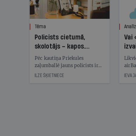
Tēma
Analī
Policists cietumā,
Vai 
skolotājs – kapos.
izva
Reibuma cena Priekulē
Pēc kautiņa Priekules
Likvi
zaļumballē jauns policists ir
airBa
nonācis cietumā, bet
oblig
ILZE ŠĶIETNIECE
IEVA 
cienījams pedagogs — kapos.
šone
Tik traģiska ir izrādījusies
lemša
divu promiļu reibuma cena
draud
sama
kas j
pirm
augus