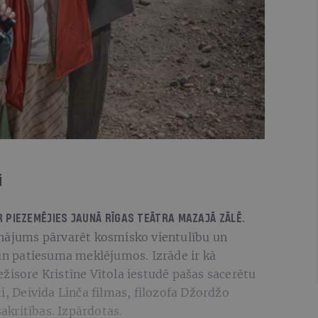
i
R PIEZEMĒJIES
JAUNĀ RĪGAS TEĀTRA MAZAJĀ ZĀLĒ.
inājums pārvarēt kosmisko vientulību un
 un patiesuma meklējumos. Izrāde ir kā
žisore Kristīne Vītola iestudē pašas sacerētu
i, Deivida Linča filmas, filozofa Džordžo
kritības. Izpārdotas.