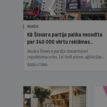
Analīze
Kā Šlesera partija palika nesodīta
par 340 000 vērtu reklāmas
kampaņu
Aināra Šlesera partija izmantojusi
regulējuma robu, lai tieši pirms aģitācijas
starta izreklamētos par summu, kas
BAIBA LITVINA
pārsniedz trešdaļu no likumīgi atļautajiem
kampaņas tēriņiem. KNAB pārkāpumus
nekonstatē