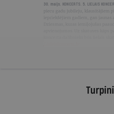
30. maijs. KONCERTS. 5. LIELAIS KON
piecu gadu jubileju, klausītājiem 
iepriekšējiem gadiem, gan jaunas a
Dziesmas, kuras iemīļojušas paaud
apvienojumos. Uz skatuves kāps pa
koncerta dalībnieks būs lielais ska
Lielaiskoncerts.lv
Turpini