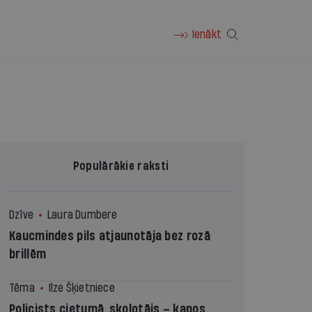
Ienākt
Populārākie raksti
Dzīve
Laura Dumbere
Kaucmindes pils atjaunotāja bez rozā
brillēm
Tēma
Ilze Šķietniece
Policists cietumā, skolotājs – kapos.