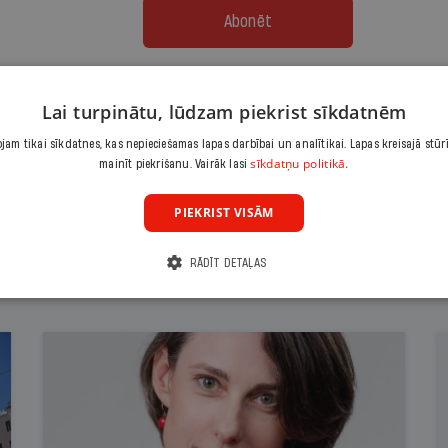
Abonēt
Citas abonēšanas iespējas meklē šeit
Lai turpinātu, lūdzam piekrist sīkdatnēm
am tikai sīkdatnes, kas nepieciešamas lapas darbībai un analītikai. Lapas kreisajā stūr
sīkdatņu politikā.
mainīt piekrišanu. Vairāk lasi
PIEKRIST VISĀM
RĀDĪT DETAĻAS