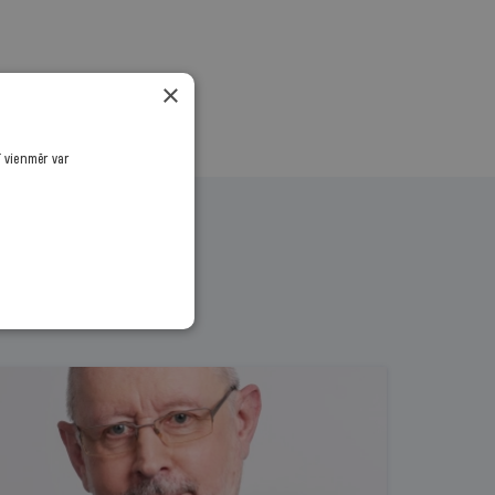
×
ī vienmēr var