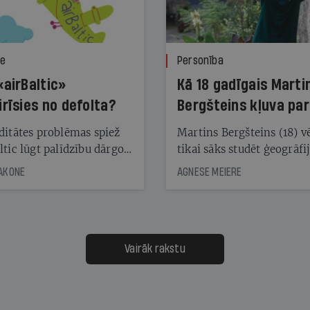
ze
Personība
«airBaltic»
Kā 18 gadīgais Marti
irīsies no defolta?
Bergšteins kļuva par
laika ziņu seju?
ditātes problēmas spiež
Martins Bergšteins (18) v
ltic lūgt palīdzību dārgo
tikai sāks studēt ģeogrāfi
āciju turētājiem, taču
bet viņa sacītajam jau uzt
JAKONE
AGNESE MEIERE
dēļ nebija kvoruma
tūkstošiem laika ziņu ska
nai. Vai lidsabiedrībai
Latvijā. Aiz dažām minū
 defolts, ja tā nespēs
televīzijas ēterā ir 11 gadi
ksāt augstos procentus,
uzcītīga darba, mammas
āpārskaita jau trīs dienas
atbalsts un drosme turpi
Vairāk rakstu
s nākamās sapulces
meteovērojumus arī tad, 
ta vidū?
šķiet, ka tie nevienam na
vajadzīgi