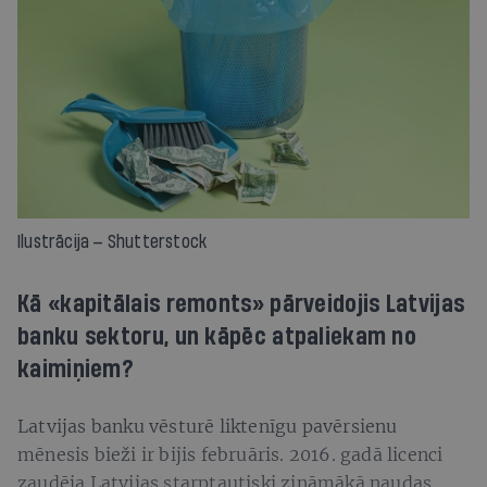
Ilustrācija — Shutterstock
Kā «kapitālais remonts» pārveidojis Latvijas
banku sektoru, un kāpēc atpaliekam no
kaimiņiem?
Latvijas banku vēsturē liktenīgu pavērsienu
mēnesis bieži ir bijis februāris. 2016. gadā licenci
zaudēja Latvijas starptautiski zināmākā naudas