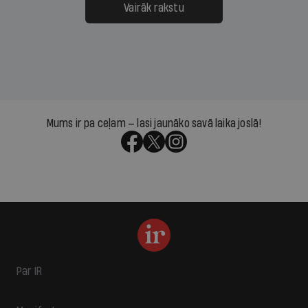
Vairāk rakstu
Mums ir pa ceļam — lasi jaunāko savā laika joslā!
Par IR