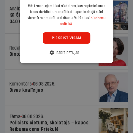
Mēs izmantojam tikai sīkdatnes, kas nepieciešamas
Analīze
06.08.2026.
lapas darbībai un analītikai. Lapas kreisajā stūrī
Kā Šlesera partija palika nesodīta par
sīkdatņu
vienmēr var mainīt piekrišanu. Vairāk lasi
340 000 vērtu reklāmas kampaņu
politikā.
PIEKRIST VISĀM
Redaktores sleja
06.08.2026.
RĀDĪT DETAĻAS
Dinozaura triks
Komentārs
06.08.2026.
Divas koalīcijas
Tēma
06.08.2026.
Policists cietumā, skolotājs – kapos.
Reibuma cena Priekulē