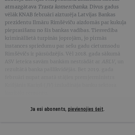
atmazgātava
Trasta komercbanka
. Divus gadus
vēlāk KNAB februārī aizturēja Latvijas Bankas
prezidentu Ilmāru Rimšēviču aizdomās par kukuļa
pieprasīšanu no šīs bankas vadības. Tiesvedība
krimināllietā turpinās joprojām, jo pirmās
instances spriedumu par sešu gadu cietumsodu
Rimšēvičs ir pārsūdzējis. Vēl 2018. gada sākumā
ASV ieteica savām bankām nestrādāt ar
ABLV
, un
rezultātā banka pašlikvidējās. Bet 2019. gada
februārī nupat amatā stājies premjerministrs
Krišjānis Kariņš (
JV
) izsludināja banku sektora
kapitālo remontu.
Ja esi abonents,
pievienojies šeit
.