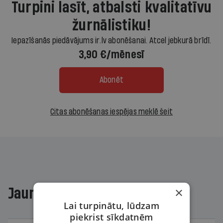
Turpini lasīt, atbalsti kvalitatīvu
žurnālistiku!
Iepazīšanās piedāvājums ir.lv abonēšanai. Atcel jebkurā brīdī.
3,90 €/mēnesī
Abonēt
Citas abonēšanas iespējas meklē šeit
×
Jaunākajā žurnālā
Lai turpinātu, lūdzam
piekrist sīkdatnēm