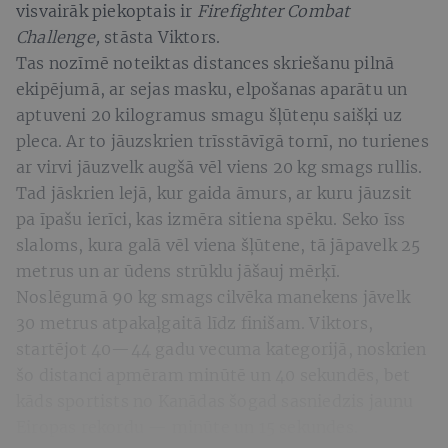
visvairāk piekoptais ir
Firefighter Combat
Challenge,
stāsta Viktors.
Tas nozīmē noteiktas distances skriešanu pilnā
ekipējumā, ar sejas masku, elpošanas aparātu un
aptuveni 20 kilogramus smagu šļūteņu saišķi uz
pleca. Ar to jāuzskrien trīsstāvīgā tornī, no turienes
ar virvi jāuzvelk augšā vēl viens 20 kg smags rullis.
Tad jāskrien lejā, kur gaida āmurs, ar kuru jāuzsit
pa īpašu ierīci, kas izmēra sitiena spēku. Seko īss
slaloms, kura galā vēl viena šļūtene, tā jāpavelk 25
metrus un ar ūdens strūklu jāšauj mērķī.
Noslēgumā 90 kg smags cilvēka manekens jāvelk
30 metrus atpakaļgaitā līdz finišam. Viktors,
startējot 40—44 gadu vecuma kategorijā, noskrien
šo distanci apmēram minūtē un 40 sekundēs, bet
kāds sportists no Kanādas šogad sasniedzis jaunu
Eiropas rekordu — minūte un 15 sekundes.