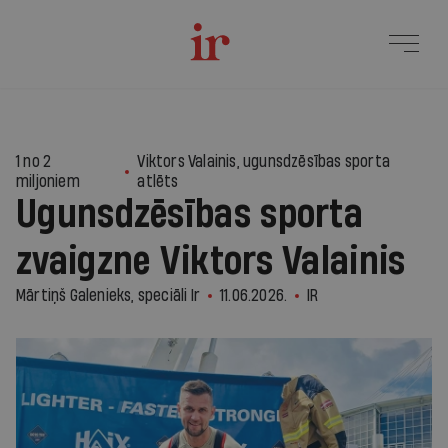
1
1 no 2
Viktors Valainis, ugunsdzēsības sporta
miljoniem
atlēts
Ugunsdzēsības sporta
zvaigzne Viktors Valainis
Mārtiņš Galenieks, speciāli Ir
11.06.2026.
IR