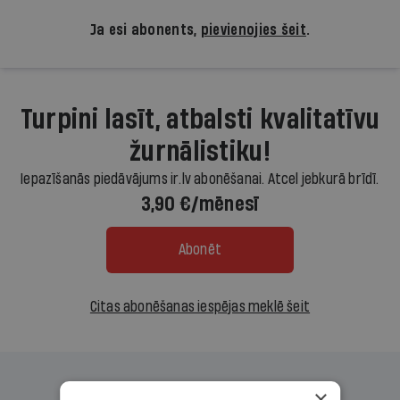
Ja esi abonents,
pievienojies šeit
.
Turpini lasīt, atbalsti kvalitatīvu
žurnālistiku!
Iepazīšanās piedāvājums ir.lv abonēšanai. Atcel jebkurā brīdī.
3,90 €/mēnesī
Abonēt
Citas abonēšanas iespējas meklē šeit
×