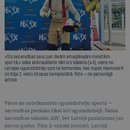
«Šīs sacensības sauc par divām smagākajām minūtēm
sportā,» saka aizkrauklietis Viktors Valainis (43), viens no
Latvijas ugunsdzēsēju sporta komandas, kas nupat Hannoverē
izcīnīja 2. vietu Eiropas čempionātā. Foto — no personīgā
arhīva
Viens no noteikumiem ugunsdzēsēju sportā —
sacensībās piedalās tikai īsti ugunsdzēsēji. Šādas
sacensības sākušās ASV, bet Latvijā pazīstamas jau
piecus gadus. Tām ir vairāki formāti. Latvijā