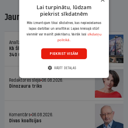
Lai turpinātu, lūdzam
piekrist sīkdatnēm
Jaunākajā žurnālā
Mēs izmantojam tikai sīkdatnes, kas nepieciešamas
lapas darbībai un analītikai. Lapas kreisajā stūrī
sīkdatņu
vienmēr var mainīt piekrišanu. Vairāk lasi
politikā.
Analīze
06.08.2026.
Kā Šlesera partija palika nesodīta par
PIEKRIST VISĀM
340 000 vērtu reklāmas kampaņu
RĀDĪT DETAĻAS
Redaktores sleja
06.08.2026.
Dinozaura triks
Komentārs
06.08.2026.
Divas koalīcijas