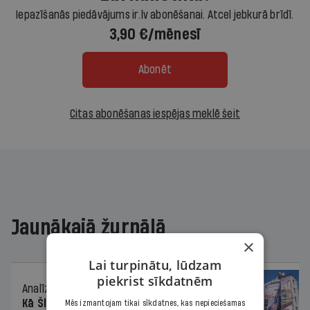
Iepazīšanās piedāvājums ir.lv abonēšanai. Atcel jebkurā brīdī.
3,90 €/mēnesī
Abonēt
Citas abonēšanas iespējas meklē šeit
Jaunākajā žurnālā
×
Lai turpinātu, lūdzam
piekrist sīkdatnēm
Analīze
06.08.2026.
Kā Šlesera partija palika nesodīta par
Mēs izmantojam tikai sīkdatnes, kas nepieciešamas