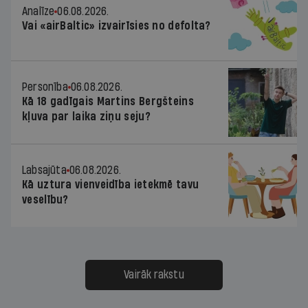
Analīze
06.08.2026.
Vai «airBaltic» izvairīsies no defolta?
Personība
06.08.2026.
Kā 18 gadīgais Martins Bergšteins
kļuva par laika ziņu seju?
Labsajūta
06.08.2026.
Kā uztura vienveidība ietekmē tavu
veselību?
Vairāk rakstu