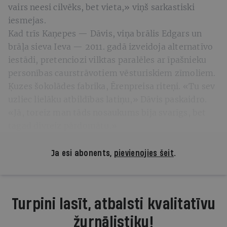
vairs neesi cilvēks, bet vieta,» viņš sarkastiski
iesmejas.
Kad trīs Kaņepes — Dāvis, viņa brālis Edgars un
brāļa sieva Ieva — 2011. gadā izveidoja alternatīvo
iestādi, pretenciozi vilktas paralēles ar īpašnieku
personības caurstrāvotiem vēsturiskiem zīmoliem.
Ķuzes šokolādes fabrika, Ērenpreisa riteņi. «Tu sev
uzliec lielāku atbildības latiņu,» Dāvis paskaidro.
«Jā, toreiz man tāds nosaukums bija svarīgs, bet
tagad divreiz pārdomātu.»
Ja esi abonents,
pievienojies šeit
.
Turpini lasīt, atbalsti kvalitatīvu
žurnālistiku!