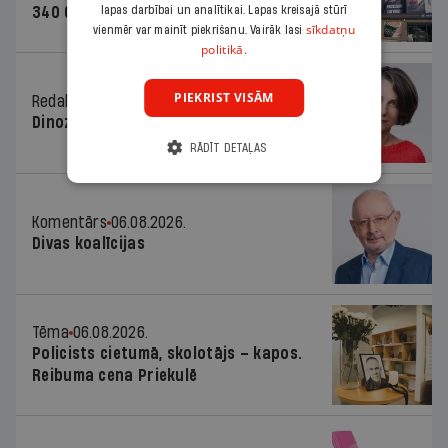
340 000 vērtu reklāmas kampaņu
lapas darbībai un analītikai. Lapas kreisajā stūrī
sīkdatņu
vienmēr var mainīt piekrišanu. Vairāk lasi
politikā.
PIEKRIST VISĀM
Redaktores sleja
06.08.2026.
Dinozaura triks
RĀDĪT DETAĻAS
Komentārs
06.08.2026.
Divas koalīcijas
Tēma
06.08.2026.
Policists cietumā, skolotājs – kapos.
Reibuma cena Priekulē