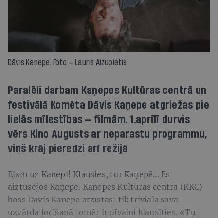
Dāvis Kaņepe. Foto — Lauris Aizupietis
Paralēli darbam Kaņepes Kultūras centrā un
festivālā Komēta Dāvis Kaņepe atgriežas pie
lielās mīlestības — filmām. 1.aprīlī durvis
vērs Kino Augusts ar neparastu programmu,
viņš krāj pieredzi arī režijā
Ejam uz Kaņepi! Klausies, tur Kaņepē... Es
aiztusējos Kaņepē. Kaņepes Kultūras centra (KKC)
boss Dāvis Kaņepe atzīstas: tik triviālā sava
uzvārda locīšanā tomēr ir dīvaini klausīties. «Tu